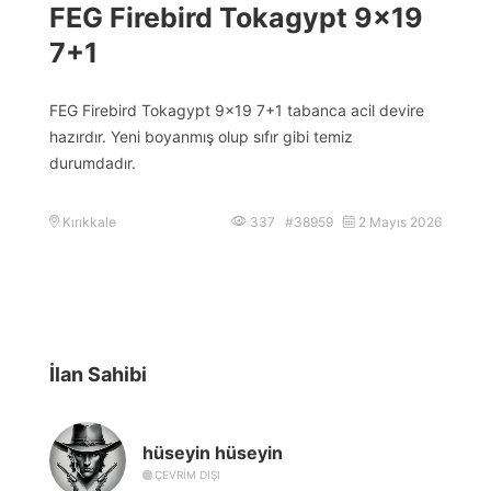
FEG Firebird Tokagypt 9×19
7+1
FEG Firebird Tokagypt 9×19 7+1 tabanca acil devire
hazırdır. Yeni boyanmış olup sıfır gibi temiz
durumdadır.
Kırıkkale
337 #38959
2 Mayıs 2026
İlan Sahibi
hüseyin hüseyin
ÇEVRIM DIŞI