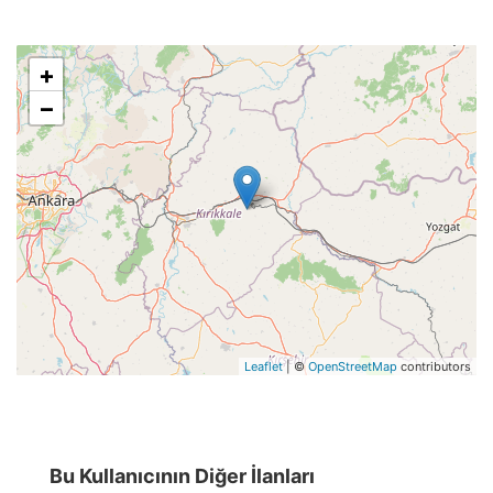
+
−
Leaflet
| ©
OpenStreetMap
contributors
Bu Kullanıcının Diğer İlanları