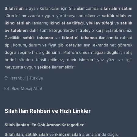
Silah ilan
arayan kullanıcılar için Silahilan.com’da
silah alım satım
sürecini mevzuata uygun yürütmeye odaklanırız:
satılık silah
ve
ikinci el silah
ilanlarını;
ikinci el av tüfeği
,
yivli av tüfeği
ve
satılık
av tüfekleri
dahil tüm kategorilerde filtreleyip karşılaştırabilirsiniz.
Özellikle
satılık tabanca
ve
ikinci el tabanca
ilanlarında ruhsat
tipi, konum, durum ve fiyat gibi detayları aynı ekranda net görerek
doğru seçime hızla gidersiniz. Platformumuz mağaza değildir; satış
bedeli siteden tahsil edilmez, devir işlemleri yüz yüze ve ilgili
mevzuata uygun şekilde ilerlemelidir.
İstanbul | Türkiye
Bize Mesaj Atın!
Silah İlan Rehberi ve Hızlı Linkler
Silah İlanları: En Çok Aranan Kategoriler
Silah ilan
,
satılık silah
ve
ikinci el silah
aramalarında doğru