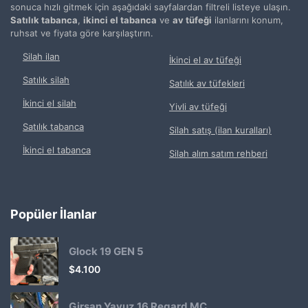
sonuca hızlı gitmek için aşağıdaki sayfalardan filtreli listeye ulaşın.
Satılık tabanca
,
ikinci el tabanca
ve
av tüfeği
ilanlarını konum,
ruhsat ve fiyata göre karşılaştırın.
Silah ilan
İkinci el av tüfeği
Satılık silah
Satılık av tüfekleri
İkinci el silah
Yivli av tüfeği
Satılık tabanca
Silah satış (ilan kuralları)
İkinci el tabanca
Silah alım satım rehberi
Popüler İlanlar
Glock 19 GEN 5
$
4.100
Girsan Yavuz 16 Regard MC