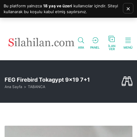
Bu platform yalnızca
18 yaş ve üzeri
kullanıcılar içindir. Siteyi
×
kullanarak bu koşulu kabul etmiş sayılırsınız.
İLAN
ARA
PANEL
MENÜ
VER
FEG Firebird Tokagypt 9×19 7+1
Ana Sayfa
TABANCA