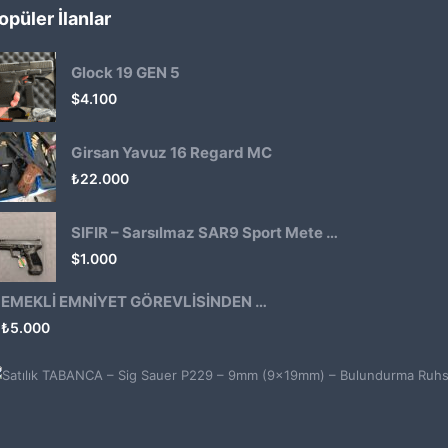
opüler İlanlar
Glock 19 GEN 5
$
4.100
Girsan Yavuz 16 Regard MC
₺
22.000
SIFIR – Sarsılmaz SAR9 Sport Mete Haki
$
1.000
EMEKLİ EMNİYET GÖREVLİSİNDEN ATMACA 53 KLASİK14
₺
5.000