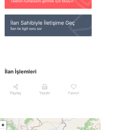
Telefon numarasını görmek için tıklayın
İlan Sahibiyle İletişime Geç
İlan ile ilgili soru sor
İlan İşlemleri
Paylaş
Yazdır
Favori
+