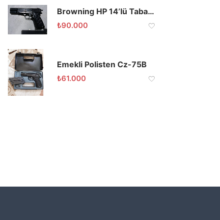
Browning HP 14’lü Tabanca Çift Şarjör
₺
90.000
Emekli Polisten Cz-75B
₺
61.000