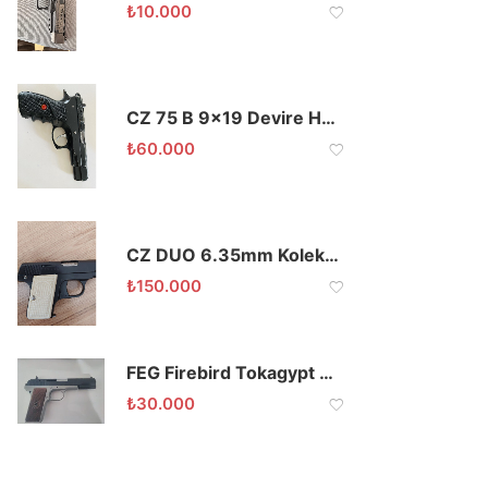
₺
10.000
CZ 75 B 9×19 Devire Hazır
₺
60.000
CZ DUO 6.35mm Koleksiyonluk
₺
150.000
FEG Firebird Tokagypt 9×19 7+1
₺
30.000