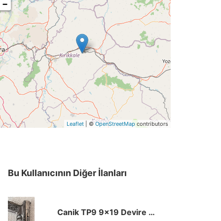
−
Leaflet
| ©
OpenStreetMap
contributors
Bu Kullanıcının Diğer İlanları
Canik TP9 9×19 Devire Hazır