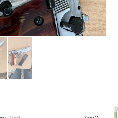
vuz
Model
Yavuz 16