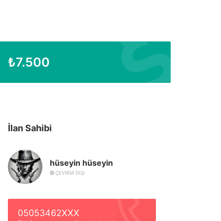
₺
7.500
İlan Sahibi
hüseyin hüseyin
ÇEVRIM DIŞI
05053462XXX