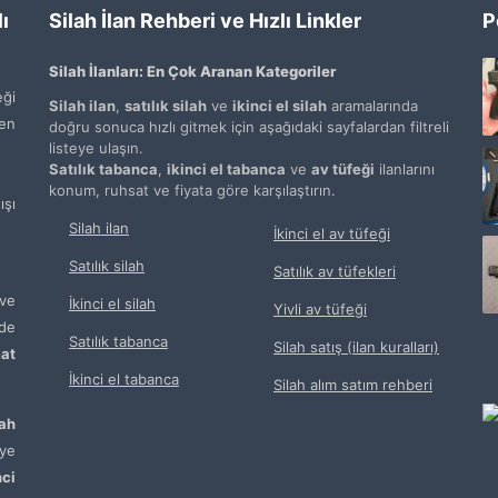
ı
Silah İlan Rehberi ve Hızlı Linkler
P
Silah İlanları: En Çok Aranan Kategoriler
ği
Silah ilan
,
satılık silah
ve
ikinci el silah
aramalarında
den
doğru sonuca hızlı gitmek için aşağıdaki sayfalardan filtreli
listeye ulaşın.
Satılık tabanca
,
ikinci el tabanca
ve
av tüfeği
ilanlarını
konum, ruhsat ve fiyata göre karşılaştırın.
şı
Silah ilan
İkinci el av tüfeği
Satılık silah
Satılık av tüfekleri
ve
İkinci el silah
Yivli av tüfeği
de
Satılık tabanca
Silah satış (ilan kuralları)
at
İkinci el tabanca
Silah alım satım rehberi
lah
ye
nci