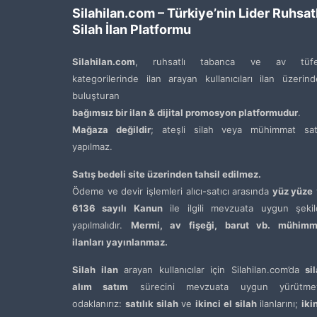
Silahilan.com – Türkiye’nin Lider Ruhsatl
Silah İlan Platformu
Silahilan.com
, ruhsatlı tabanca ve av tüfe
kategorilerinde ilan arayan kullanıcıları ilan üzerin
buluşturan
bağımsız bir ilan & dijital promosyon platformudur
.
Mağaza değildir
; ateşli silah veya mühimmat satı
yapılmaz.
Satış bedeli site üzerinden tahsil edilmez.
Ödeme ve devir işlemleri alıcı-satıcı arasında
yüz yüze
6136 sayılı Kanun
ile ilgili mevzuata uygun şekil
yapılmalıdır.
Mermi, av fişeği, barut vb. mühimm
ilanları yayınlanmaz.
Silah ilan
arayan kullanıcılar için Silahilan.com’da
si
alım satım
sürecini mevzuata uygun yürütme
odaklanırız:
satılık silah
ve
ikinci el silah
ilanlarını;
iki