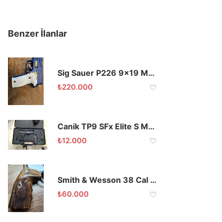
Benzer İlanlar
Sig Sauer P226 9×19 Mavi Meneviş
₺
220.000
Canik TP9 SFx Elite S Modeli Sıfır
₺
12.000
Smith & Wesson 38 Cal Koleksiyondan
₺
60.000