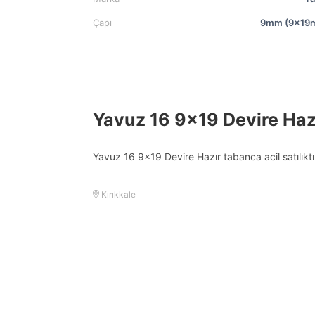
Çapı
9mm (9x19
Yavuz 16 9×19 Devire Haz
Yavuz 16 9×19 Devire Hazır tabanca acil satılıkt
Kırıkkale