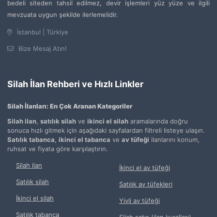
bedeli siteden tahsil edilmez, devir işlemleri yüz yüze ve ilgili
mevzuata uygun şekilde ilerlemelidir.
İstanbul | Türkiye
Bize Mesaj Atın!
Silah İlan Rehberi ve Hızlı Linkler
Silah İlanları: En Çok Aranan Kategoriler
Silah ilan
,
satılık silah
ve
ikinci el silah
aramalarında doğru
sonuca hızlı gitmek için aşağıdaki sayfalardan filtreli listeye ulaşın.
Satılık tabanca
,
ikinci el tabanca
ve
av tüfeği
ilanlarını konum,
ruhsat ve fiyata göre karşılaştırın.
Silah ilan
İkinci el av tüfeği
Satılık silah
Satılık av tüfekleri
İkinci el silah
Yivli av tüfeği
Satılık tabanca
Silah satış (ilan kuralları)