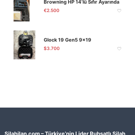
Browning HP 14’lü Sıfır Ayarında
€
2.500
Glock 19 Gen5 9×19
$
3.700
Silahilan.com – Türkiye’nin Lider Ruhsatlı Silah