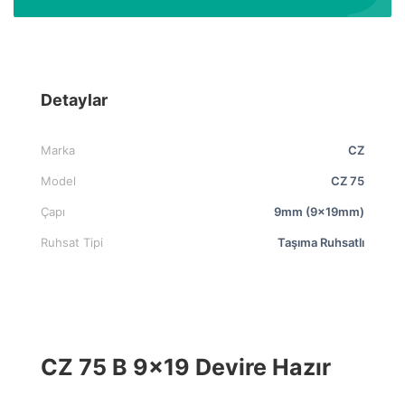
Detaylar
Marka
CZ
Model
CZ 75
Çapı
9mm (9x19mm)
Ruhsat Tipi
Taşıma Ruhsatlı
CZ 75 B 9×19 Devire Hazır