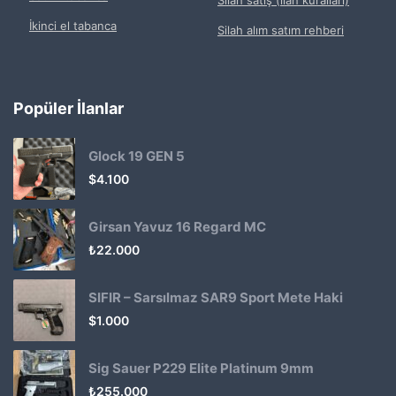
İkinci el tabanca
Silah alım satım rehberi
Popüler İlanlar
Glock 19 GEN 5
$
4.100
Girsan Yavuz 16 Regard MC
₺
22.000
SIFIR – Sarsılmaz SAR9 Sport Mete Haki
$
1.000
Sig Sauer P229 Elite Platinum 9mm
₺
255.000