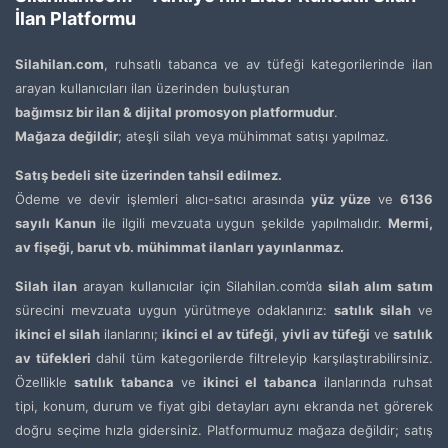
İlan Platformu
Silahilan.com
, ruhsatlı tabanca ve av tüfeği kategorilerinde ilan
arayan kullanıcıları ilan üzerinden buluşturan
bağımsız bir ilan & dijital promosyon platformudur
.
Mağaza değildir
; ateşli silah veya mühimmat satışı yapılmaz.
Satış bedeli site üzerinden tahsil edilmez.
Ödeme ve devir işlemleri alıcı-satıcı arasında
yüz yüze
ve
6136
sayılı Kanun
ile ilgili mevzuata uygun şekilde yapılmalıdır.
Mermi,
av fişeği, barut vb. mühimmat ilanları yayınlanmaz.
Silah ilan
arayan kullanıcılar için Silahilan.com’da
silah alım satım
sürecini mevzuata uygun yürütmeye odaklanırız:
satılık silah
ve
ikinci el silah
ilanlarını;
ikinci el av tüfeği
,
yivli av tüfeği
ve
satılık
av tüfekleri
dahil tüm kategorilerde filtreleyip karşılaştırabilirsiniz.
Özellikle
satılık tabanca
ve
ikinci el tabanca
ilanlarında ruhsat
tipi, konum, durum ve fiyat gibi detayları aynı ekranda net görerek
doğru seçime hızla gidersiniz. Platformumuz mağaza değildir; satış