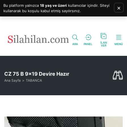
Bu platform yalnızca
18 yaş ve üzeri
kullanıcılar içindir. Siteyi
×
kullanarak bu koşulu kabul etmiş sayılırsınız.
İLAN
ARA
PANEL
MENÜ
VER
CZ 75 B 9×19 Devire Hazır
Ana Sayfa
TABANCA