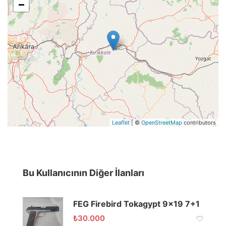
−
Leaflet
| ©
OpenStreetMap
contributors
Bu Kullanıcının Diğer İlanları
FEG Firebird Tokagypt 9×19 7+1
₺
30.000