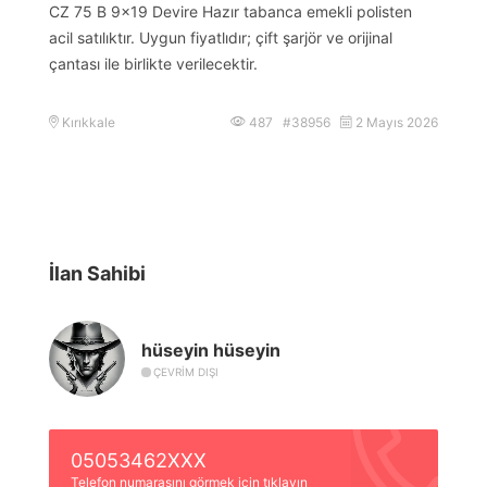
CZ 75 B 9×19 Devire Hazır tabanca emekli polisten
acil satılıktır. Uygun fiyatlıdır; çift şarjör ve orijinal
çantası ile birlikte verilecektir.
Kırıkkale
487 #38956
2 Mayıs 2026
İlan Sahibi
hüseyin hüseyin
ÇEVRIM DIŞI
05053462XXX
Telefon numarasını görmek için tıklayın