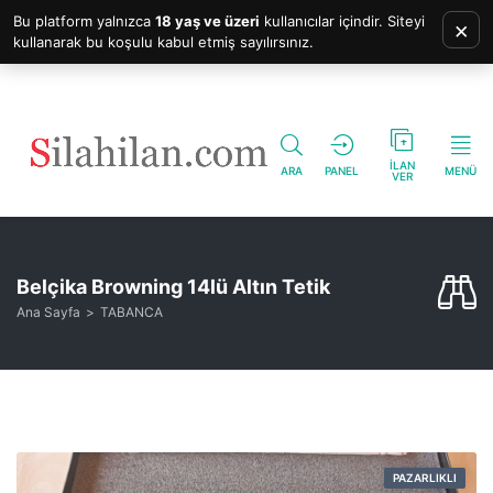
Bu platform yalnızca
18 yaş ve üzeri
kullanıcılar içindir. Siteyi
×
kullanarak bu koşulu kabul etmiş sayılırsınız.
İLAN
ARA
PANEL
MENÜ
VER
Belçika Browning 14lü Altın Tetik
Ana Sayfa
TABANCA
PAZARLIKLI