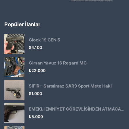
Popüler İlanlar
Glock 19 GEN 5
$
4.100
Girsan Yavuz 16 Regard MC
₺
22.000
SIFIR – Sarsılmaz SAR9 Sport Mete Haki
$
1.000
EMEKLİ EMNİYET GÖREVLİSİNDEN ATMACA 53 KLASİK14
₺
5.000