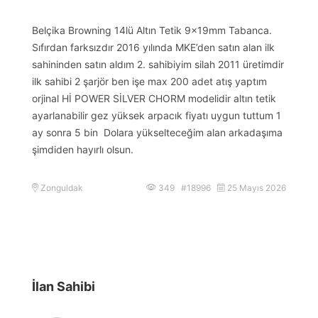
Belçika Browning 14lü Altın Tetik 9x19mm Tabanca.
Sıfırdan farksızdır 2016 yılında MKE’den satın alan ilk
sahininden satın aldım 2. sahibiyim silah 2011 üretimdir
ilk sahibi 2 şarjör ben işe max 200 adet atış yaptım
orjinal Hİ POWER SİLVER CHORM modelidir altın tetik
ayarlanabilir gez yüksek arpacık fiyatı uygun tuttum 1
ay sonra 5 bin Dolara yükselteceğim alan arkadaşıma
şimdiden hayırlı olsun.
Zonguldak
349 #18996
25 Mayıs 2026
İlan Sahibi