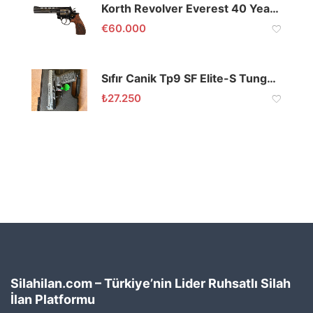
Korth Revolver Everest 40 Years Special Edition .357 Mag
€
60.000
Sıfır Canik Tp9 SF Elite-S Tungsten
₺
27.250
Silahilan.com – Türkiye’nin Lider Ruhsatlı Silah
İlan Platformu