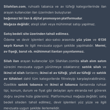
Silahilan.com
, ruhsatlı tabanca ve av tüfeği kategorilerinde ilan
arayan kullanıcıları ilan üzerinden buluşturan
bağımsız bir ilan & dijital promosyon platformudur
.
Mağaza değildir
; ateşli silah veya mühimmat satışı yapılmaz.
Satış bedeli site üzerinden tahsil edilmez.
Ödeme ve devir işlemleri alıcı-satıcı arasında
yüz yüze
ve
6136
sayılı Kanun
ile ilgili mevzuata uygun şekilde yapılmalıdır.
Mermi,
av fişeği, barut vb. mühimmat ilanları yayınlanmaz.
Silah ilan
arayan kullanıcılar için Silahilan.com’da
silah alım satım
sürecini mevzuata uygun yürütmeye odaklanırız:
satılık silah
ve
ikinci el silah
ilanlarını;
ikinci el av tüfeği
,
yivli av tüfeği
ve
satılık
av tüfekleri
dahil tüm kategorilerde filtreleyip karşılaştırabilirsiniz.
Özellikle
satılık tabanca
ve
ikinci el tabanca
ilanlarında ruhsat
tipi, konum, durum ve fiyat gibi detayları aynı ekranda net görerek
doğru seçime hızla gidersiniz. Platformumuz mağaza değildir; satış
bedeli siteden tahsil edilmez, devir işlemleri yüz yüze ve ilgili
mevzuata uygun şekilde ilerlemelidir.