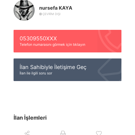
nursefa KAYA
ÇEVRIM DIŞI
05309550XXX
Telefon numarasını görmek için tıklayın
İlan Sahibiyle İletişime Geç
İlan ile ilgili soru sor
İlan İşlemleri