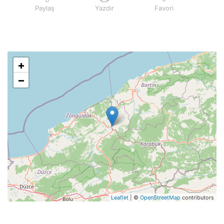
Paylaş
Yazdır
Favori
+
−
Leaflet
| ©
OpenStreetMap
contributors