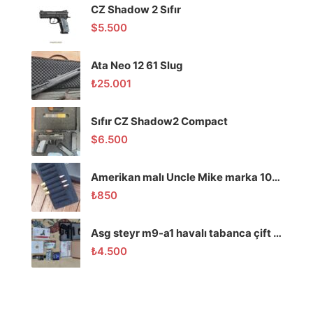
CZ Shadow 2 Sıfır
$
5.500
Ata Neo 12 61 Slug
₺
25.001
Sıfır CZ Shadow2 Compact
$
6.500
Amerikan malı Uncle Mike marka 10 lu mermilik
₺
850
Asg steyr m9-a1 havalı tabanca çift renk ( Dolu paket!!!)
₺
4.500