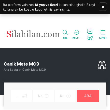
Bu platform yalnızca
18 yaş ve üzeri
kullanıcılar içindir. Siteyi
×
kullanarak bu koşulu kabul etmiş sayılırsınız.
İLAN
ARA
PANEL
MENÜ
VER
Canik Mete MC9
Ana Sayfa
Canik Mete MC9
ARA