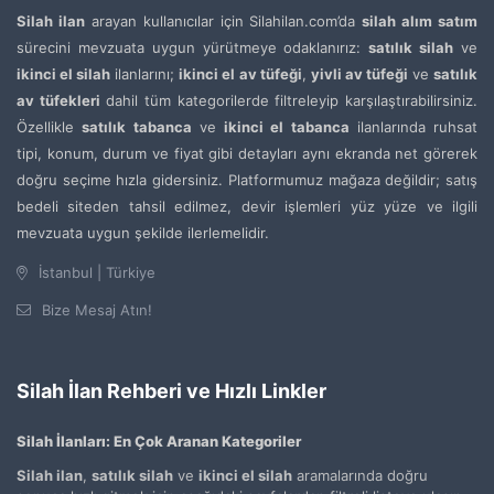
Silah ilan
arayan kullanıcılar için Silahilan.com’da
silah alım satım
sürecini mevzuata uygun yürütmeye odaklanırız:
satılık silah
ve
ikinci el silah
ilanlarını;
ikinci el av tüfeği
,
yivli av tüfeği
ve
satılık
av tüfekleri
dahil tüm kategorilerde filtreleyip karşılaştırabilirsiniz.
Özellikle
satılık tabanca
ve
ikinci el tabanca
ilanlarında ruhsat
tipi, konum, durum ve fiyat gibi detayları aynı ekranda net görerek
doğru seçime hızla gidersiniz. Platformumuz mağaza değildir; satış
bedeli siteden tahsil edilmez, devir işlemleri yüz yüze ve ilgili
mevzuata uygun şekilde ilerlemelidir.
İstanbul | Türkiye
Bize Mesaj Atın!
Silah İlan Rehberi ve Hızlı Linkler
Silah İlanları: En Çok Aranan Kategoriler
Silah ilan
,
satılık silah
ve
ikinci el silah
aramalarında doğru