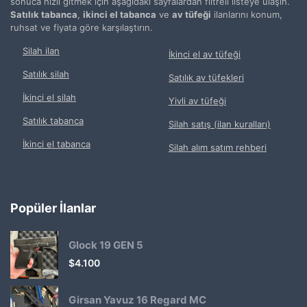
sonuca hızlı gitmek için aşağıdaki sayfalardan filtreli listeye ulaşın.
Satılık tabanca
,
ikinci el tabanca
ve
av tüfeği
ilanlarını konum,
ruhsat ve fiyata göre karşılaştırın.
Silah ilan
İkinci el av tüfeği
Satılık silah
Satılık av tüfekleri
İkinci el silah
Yivli av tüfeği
Satılık tabanca
Silah satış (ilan kuralları)
İkinci el tabanca
Silah alım satım rehberi
Popüler İlanlar
Glock 19 GEN 5
$
4.100
Girsan Yavuz 16 Regard MC