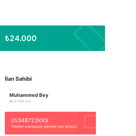
₺
24.000
İlan Sahibi
Muhammed Bey
ÇEVRIM DIŞI
05348723XXX
Telefon numarasını görmek için tıklayın