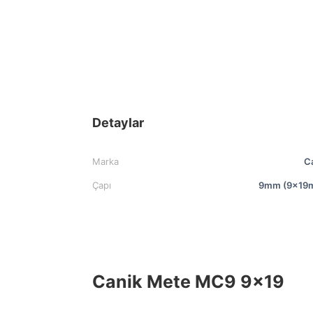
Detaylar
Marka
C
Çapı
9mm (9x19
Canik Mete MC9 9×19