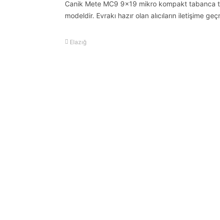
Canik Mete MC9 9×19 mikro kompakt tabanca terte
modeldir. Evrakı hazır olan alıcıların iletişime geç
Elazığ