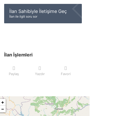
İlan Sahibiyle İletişime Geç
İlan ile ilgili soru sor
İlan İşlemleri
Paylaş
Yazdır
Favori
+
−