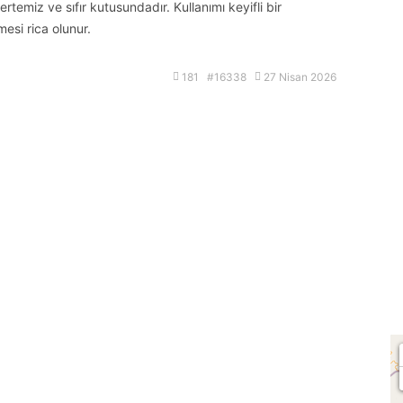
miz ve sıfır kutusundadır. Kullanımı keyifli bir
mesi rica olunur.
181 #16338
27 Nisan 2026