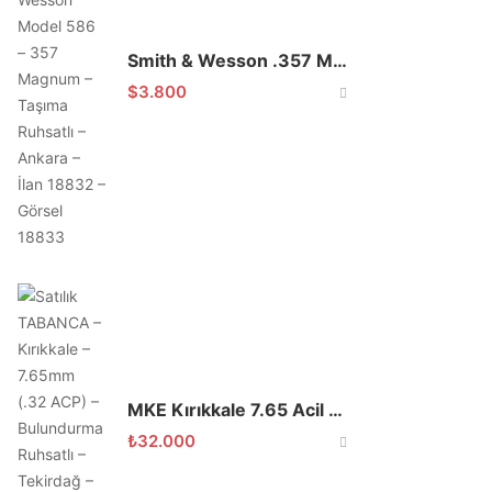
Smith & Wesson .357 Magnum Toplu Tabanca
$
3.800
MKE Kırıkkale 7.65 Acil Satılık
₺
32.000