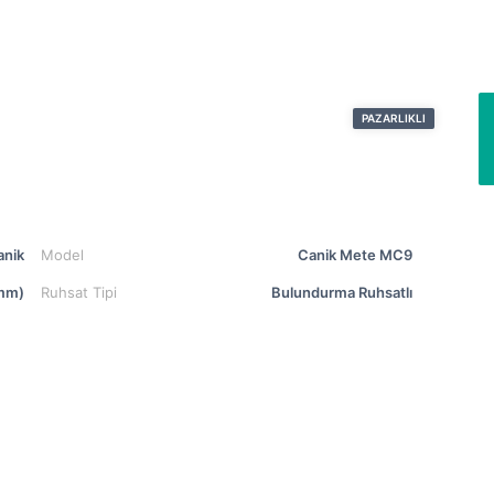
PAZARLIKLI
anik
Model
Canik Mete MC9
mm)
Ruhsat Tipi
Bulundurma Ruhsatlı