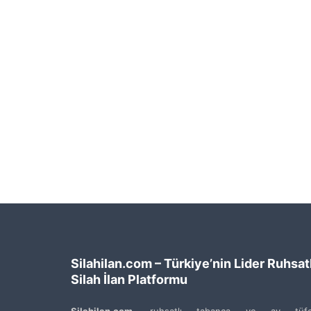
Silahilan.com – Türkiye’nin Lider Ruhsatl
Silah İlan Platformu
Silahilan.com
, ruhsatlı tabanca ve av tüfe