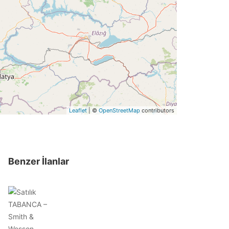
Leaflet
| ©
OpenStreetMap
contributors
Benzer İlanlar