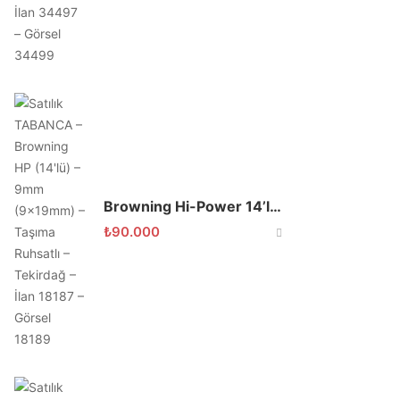
Browning Hi-Power 14’lü 9×19 Krom
₺
90.000