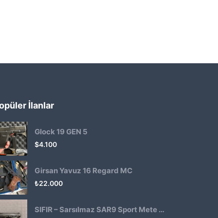
opüler İlanlar
Glock 19 GEN 5
$
4.100
Girsan Yavuz 16 Regard MC
₺
22.000
SIFIR – Sarsılmaz SAR9 Sport Mete Haki