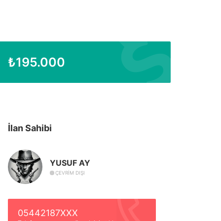
₺
195.000
İlan Sahibi
YUSUF AY
ÇEVRIM DIŞI
05442187XXX