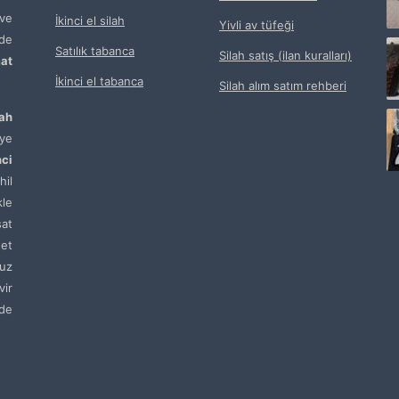
ve
İkinci el silah
Yivli av tüfeği
de
Satılık tabanca
Silah satış (ilan kuralları)
at
İkinci el tabanca
Silah alım satım rehberi
lah
ye
nci
hil
kle
sat
net
uz
vir
de