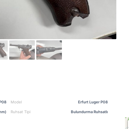
 P08
Model
Erfurt Luger P08
mm)
Ruhsat Tipi
Bulundurma Ruhsatlı