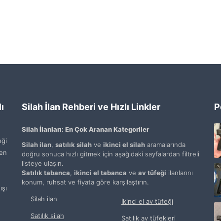
ı
Silah İlan Rehberi ve Hızlı Linkler
P
Silah İlanları: En Çok Aranan Kategoriler
ği
Silah ilan
,
satılık silah
ve
ikinci el silah
aramalarında
den
doğru sonuca hızlı gitmek için aşağıdaki sayfalardan filtreli
listeye ulaşın.
Satılık tabanca
,
ikinci el tabanca
ve
av tüfeği
ilanlarını
konum, ruhsat ve fiyata göre karşılaştırın.
şı
Silah ilan
İkinci el av tüfeği
Satılık silah
Satılık av tüfekleri