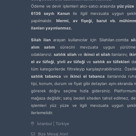
Ödeme ve devir işlemleri alıcı-satıcı arasında
yüz yüze
6136 sayılı Kanun
ile ilgili mevzuata uygun şekil
yapılmalıdır.
Mermi, av fişeği, barut vb. mühimm
ilanları yayınlanmaz.
Silah ilan
arayan kullanıcılar için Silahilan.com’da
si
alım satım
sürecini mevzuata uygun yürütme
odaklanırız:
satılık silah
ve
ikinci el silah
ilanlarını;
iki
el av tüfeği
,
yivli av tüfeği
ve
satılık av tüfekleri
da
tüm kategorilerde filtreleyip karşılaştırabilirsiniz. Özelli
satılık tabanca
ve
ikinci el tabanca
ilanlarında ruh
tipi, konum, durum ve fiyat gibi detayları aynı ekranda 
görerek doğru seçime hızla gidersiniz. Platformum
mağaza değildir; satış bedeli siteden tahsil edilmez, de
işlemleri yüz yüze ve ilgili mevzuata uygun şekil
ilerlemelidir.
İstanbul | Türkiye
Bize Mesaj Atın!