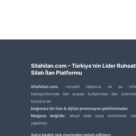
Silahilan.com – Türkiye’nin Lider Ruhsatl
Silah İlan Platformu
Silahilan.com
, ruhsatlı tabanca ve av tüfe
kategorilerinde ilan arayan kullanıcıları ilan üzerin
buluşturan
bağımsız bir ilan & dijital promosyon platformudur
.
Mağaza değildir
; ateşli silah veya mühimmat satı
yapılmaz.
Satış bedeli site üzerinden tahsil edilmez.