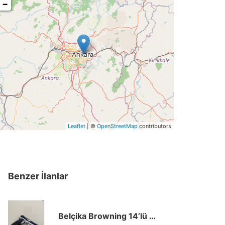
−
Leaflet
| ©
OpenStreetMap
contributors
Benzer İlanlar
Belçika Browning 14’lü 245 PV Serisi 9×19 Krom