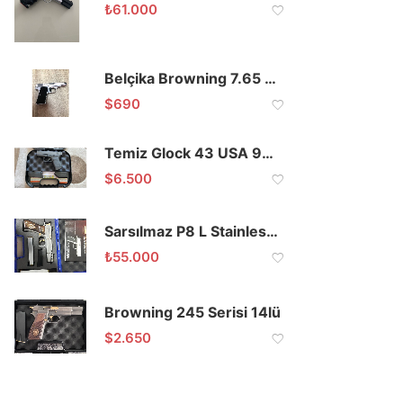
₺
61.000
Belçika Browning 7.65 Orijinal Kamu Görevlisinden
$
690
Temiz Glock 43 USA 9mm
$
6.500
Sarsılmaz P8 L Stainless Steel Mat
₺
55.000
Browning 245 Serisi 14lü
$
2.650