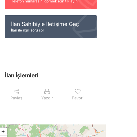
Telefon numarasını görmek için tıklayın
İlan Sahibiyle İletişime Geç
İlan ile ilgili soru sor
İlan İşlemleri
Paylaş
Yazdır
Favori
+