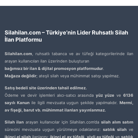
Silahilan.com – Türkiye’nin Lider Ruhsatlı Silah
İlan Platformu
Silahilan.com
, ruhsatlı tabanca ve av tüfeği kategorilerinde ilan
arayan kullanıcıları ilan üzerinden buluşturan
bağımsız bir ilan & dijital promosyon platformudur
.
Mağaza değildir
; ateşli silah veya mühimmat satışı yapılmaz.
Satış bedeli site üzerinden tahsil edilmez.
Ödeme ve devir işlemleri alıcı-satıcı arasında
yüz yüze
ve
6136
sayılı Kanun
ile ilgili mevzuata uygun şekilde yapılmalıdır.
Mermi,
av fişeği, barut vb. mühimmat ilanları yayınlanmaz.
Silah ilan
arayan kullanıcılar için Silahilan.com’da
silah alım satım
sürecini mevzuata uygun yürütmeye odaklanırız:
satılık silah
ve
ikinci el silah
ilanlarını;
ikinci el av tüfeği
,
yivli av tüfeği
ve
satılık