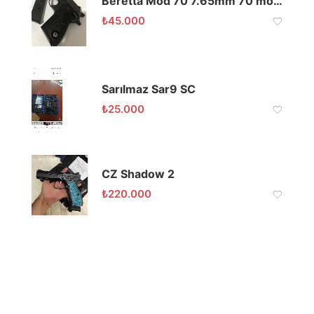
Beretta Mod 70 7.65mm 70 model orijinal
₺
45.000
Sarılmaz Sar9 SC
₺
25.000
CZ Shadow 2
₺
220.000