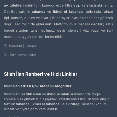
av tüfekleri
dahil tüm kategorilerde filtreleyip karşılaştırabilirsiniz.
Özellikle
satılık tabanca
ve
ikinci el tabanca
ilanlarında ruhsat
tipi, konum, durum ve fiyat gibi detayları aynı ekranda net görerek
doğru seçime hızla gidersiniz. Platformumuz mağaza değildir; satış
bedeli siteden tahsil edilmez, devir işlemleri yüz yüze ve ilgili
mevzuata uygun şekilde ilerlemelidir.
İstanbul | Türkiye
Bize Mesaj Atın!
Silah İlan Rehberi ve Hızlı Linkler
Silah İlanları: En Çok Aranan Kategoriler
Silah ilan
,
satılık silah
ve
ikinci el silah
aramalarında doğru
sonuca hızlı gitmek için aşağıdaki sayfalardan filtreli listeye ulaşın.
Satılık tabanca
,
ikinci el tabanca
ve
av tüfeği
ilanlarını konum,
ruhsat ve fiyata göre karşılaştırın.