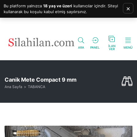
Bu platform yalnızca
18 yaş ve üzeri
kullanıcılar içindir. Siteyi
×
kullanarak bu koşulu kabul etmiş sayılırsınız.
İLAN
ARA
PANEL
MENÜ
VER
Canik Mete Compact 9 mm
Ana Sayfa
TABANCA