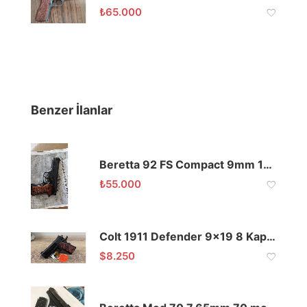
₺
65.000
Benzer İlanlar
Beretta 92 FS Compact 9mm 13+1
₺
55.000
Colt 1911 Defender 9×19 8 Kapasite
$
8.250