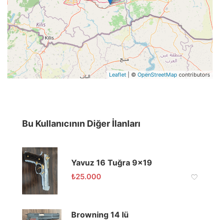
Leaflet
| ©
OpenStreetMap
contributors
Bu Kullanıcının Diğer İlanları
Yavuz 16 Tuğra 9×19
₺
25.000
Browning 14 lü