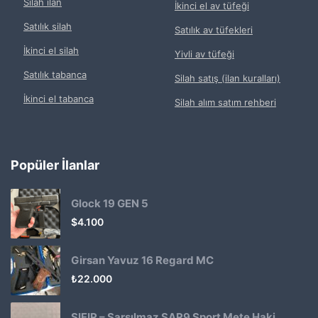
Silah ilan
İkinci el av tüfeği
Satılık silah
Satılık av tüfekleri
İkinci el silah
Yivli av tüfeği
Satılık tabanca
Silah satış (ilan kuralları)
İkinci el tabanca
Silah alım satım rehberi
Popüler İlanlar
Glock 19 GEN 5
$
4.100
Girsan Yavuz 16 Regard MC
₺
22.000
SIFIR – Sarsılmaz SAR9 Sport Mete Haki