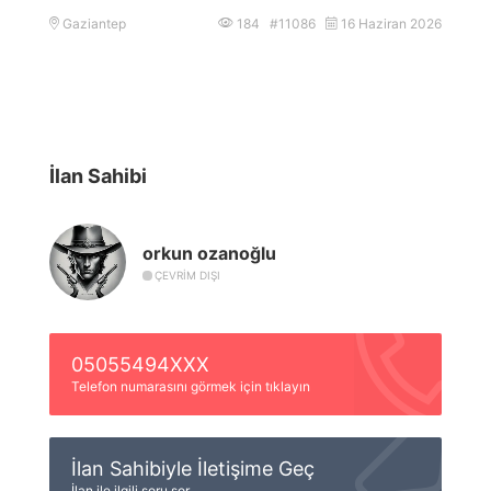
Gaziantep
184 #11086
16 Haziran 2026
İlan Sahibi
orkun ozanoğlu
ÇEVRIM DIŞI
05055494XXX
Telefon numarasını görmek için tıklayın
İlan Sahibiyle İletişime Geç
İlan ile ilgili soru sor