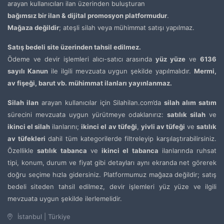
arayan kullanıcıları ilan üzerinden buluşturan
bağımsız bir ilan & dijital promosyon platformudur
.
Mağaza değildir
; ateşli silah veya mühimmat satışı yapılmaz.
Satış bedeli site üzerinden tahsil edilmez.
Ödeme ve devir işlemleri alıcı-satıcı arasında
yüz yüze
ve
6136
sayılı Kanun
ile ilgili mevzuata uygun şekilde yapılmalıdır.
Mermi,
av fişeği, barut vb. mühimmat ilanları yayınlanmaz.
Silah ilan
arayan kullanıcılar için Silahilan.com’da
silah alım satım
sürecini mevzuata uygun yürütmeye odaklanırız:
satılık silah
ve
ikinci el silah
ilanlarını;
ikinci el av tüfeği
,
yivli av tüfeği
ve
satılık
av tüfekleri
dahil tüm kategorilerde filtreleyip karşılaştırabilirsiniz.
Özellikle
satılık tabanca
ve
ikinci el tabanca
ilanlarında ruhsat
tipi, konum, durum ve fiyat gibi detayları aynı ekranda net görerek
doğru seçime hızla gidersiniz. Platformumuz mağaza değildir; satış
bedeli siteden tahsil edilmez, devir işlemleri yüz yüze ve ilgili
mevzuata uygun şekilde ilerlemelidir.
İstanbul | Türkiye