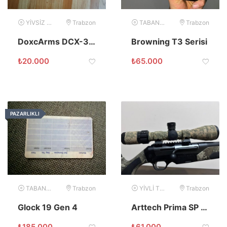
YİVSİZ TÜFEK
Trabzon
TABANCA
Trabzon
DoxcArms DCX-35 Ultra Otomatik Av Tüfeği
Browning T3 Serisi
₺
20.000
₺
65.000
PAZARLIKLI
TABANCA
Trabzon
YİVLİ TÜFEK
Trabzon
Glock 19 Gen 4
Arttech Prima SP 30.06 Yivli Av Tüfeği
₺
185.000
₺
61.000