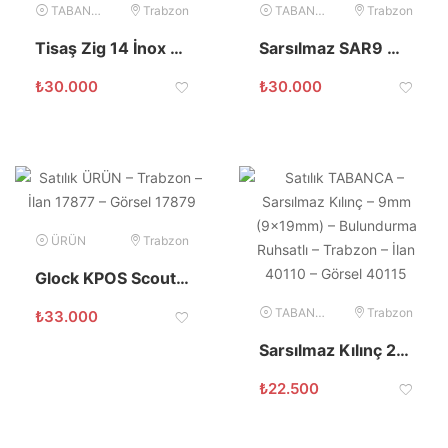
TABANCA
Trabzon
TABANCA
Trabzon
Tisaş Zig 14 İnox 9x19mm
Sarsılmaz SAR9 Mete Safari 9×19
₺
30.000
₺
30.000
ÜRÜN
Trabzon
Glock KPOS Scout FAB Roni Kit
TABANCA
Trabzon
₺
33.000
Sarsılmaz Kılınç 2000 Light 9×19 Sıfır Gibi
₺
22.500