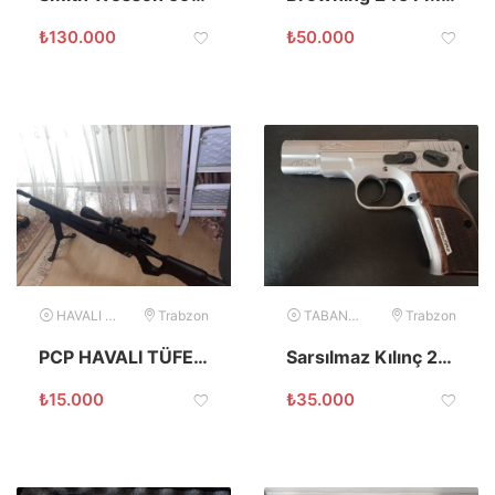
₺
130.000
₺
50.000
HAVALI SİLAH
Trabzon
TABANCA
Trabzon
PCP HAVALI TÜFEK HATSAN FLASH 101
Sarsılmaz Kılınç 2000 Light Stainless Steel Mat İşlemeli
₺
15.000
₺
35.000