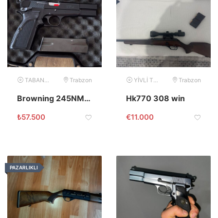
TABANCA
Trabzon
YİVLİ TÜFEK
Trabzon
Browning 245NM Serisi Balıklı 14 lü
Hk770 308 win
₺
57.500
€
11.000
PAZARLIKLI