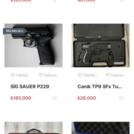
PAZARLIKLI
TABANCA
Trabzon
TABANCA
Trabzon
SİG SAUER P229
Canik TP9 SFx Tungsten Siyah sıfır
₺
185.000
₺
26.000