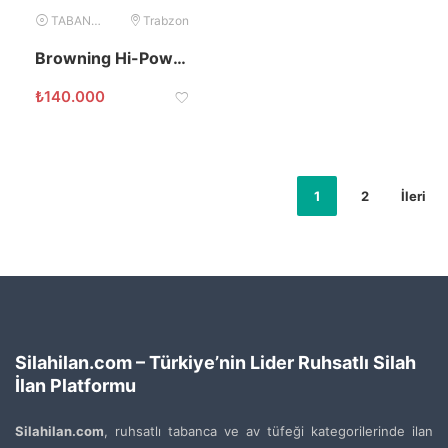
TABANCA
Trabzon
Browning Hi-Power 14’lü Belçika 9mm
₺
140.000
1
2
İleri
Silahilan.com – Türkiye’nin Lider Ruhsatlı Silah
İlan Platformu
Silahilan.com
, ruhsatlı tabanca ve av tüfeği kategorilerinde ilan