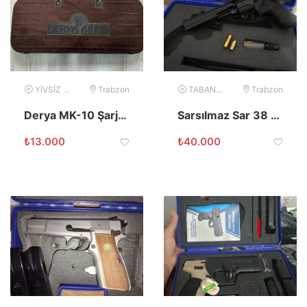
YİVSİZ TÜFEK
Trabzon
TABANCA
Trabzon
Derya MK-10 Şarjörlü Av Tüfeği
Sarsılmaz Sar 38 6 inch 357 Magnum Toplu
₺
13.000
₺
40.000