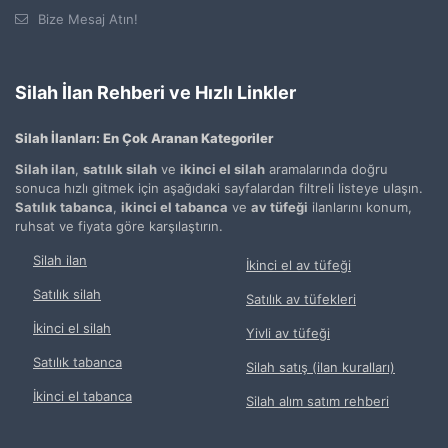
Bize Mesaj Atın!
Silah İlan Rehberi ve Hızlı Linkler
Silah İlanları: En Çok Aranan Kategoriler
Silah ilan
,
satılık silah
ve
ikinci el silah
aramalarında doğru
sonuca hızlı gitmek için aşağıdaki sayfalardan filtreli listeye ulaşın.
Satılık tabanca
,
ikinci el tabanca
ve
av tüfeği
ilanlarını konum,
ruhsat ve fiyata göre karşılaştırın.
Silah ilan
İkinci el av tüfeği
Satılık silah
Satılık av tüfekleri
İkinci el silah
Yivli av tüfeği
Satılık tabanca
Silah satış (ilan kuralları)
İkinci el tabanca
Silah alım satım rehberi