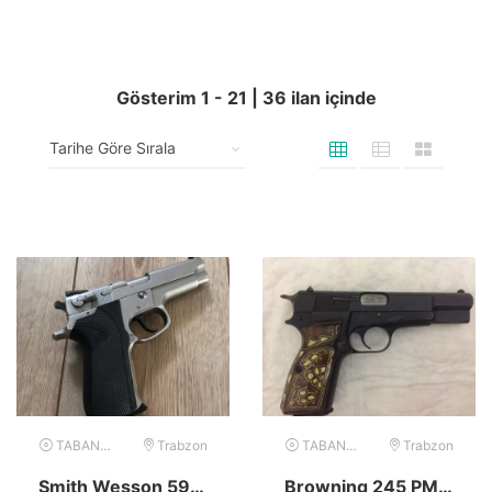
Gösterim
1
-
21
|
36
ilan içinde
TABANCA
Trabzon
TABANCA
Trabzon
Smith Wesson 5906 Acil!!
Browning 245 PM 9mm 14lü