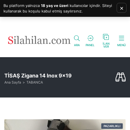
Bu platform yalnızca
18 yaş ve üzeri
kullanıcılar içindir. Siteyi
×
kullanarak bu koşulu kabul etmiş sayılırsınız.
İLAN
ARA
PANEL
MENÜ
VER
TİSAŞ Zigana 14 Inox 9×19
Ana Sayfa
TABANCA
PAZARLIKLI