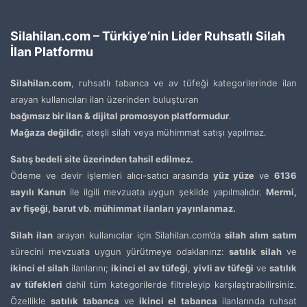
Silahilan.com – Türkiye’nin Lider Ruhsatlı Silah
İlan Platformu
Silahilan.com
, ruhsatlı tabanca ve av tüfeği kategorilerinde ilan
arayan kullanıcıları ilan üzerinden buluşturan
bağımsız bir ilan & dijital promosyon platformudur
.
Mağaza değildir
; ateşli silah veya mühimmat satışı yapılmaz.
Satış bedeli site üzerinden tahsil edilmez.
Ödeme ve devir işlemleri alıcı-satıcı arasında
yüz yüze
ve
6136
sayılı Kanun
ile ilgili mevzuata uygun şekilde yapılmalıdır.
Mermi,
av fişeği, barut vb. mühimmat ilanları yayınlanmaz.
Silah ilan
arayan kullanıcılar için Silahilan.com’da
silah alım satım
sürecini mevzuata uygun yürütmeye odaklanırız:
satılık silah
ve
ikinci el silah
ilanlarını;
ikinci el av tüfeği
,
yivli av tüfeği
ve
satılık
av tüfekleri
dahil tüm kategorilerde filtreleyip karşılaştırabilirsiniz.
Özellikle
satılık tabanca
ve
ikinci el tabanca
ilanlarında ruhsat