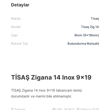
Detaylar
Marka
Tisaş
Model
Tisaş Zig 14
Çapı
9mm (9x19mm)
Ruhsat Tipi
Bulundurma Ruhsatlı
TİSAŞ Zigana 14 Inox 9×19
TİSAŞ Zigana 14 Inox 9×19 tabancam temiz
durumdadır ve mermi bile atılmamıştır.
Trabzon
390 #17472
9 Mayıs 2026