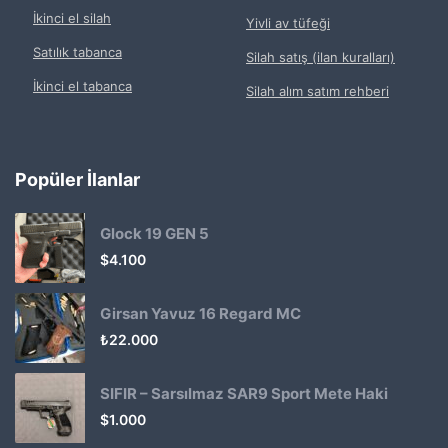
İkinci el silah
Yivli av tüfeği
Satılık tabanca
Silah satış (ilan kuralları)
İkinci el tabanca
Silah alım satım rehberi
Popüler İlanlar
Glock 19 GEN 5
$
4.100
Girsan Yavuz 16 Regard MC
₺
22.000
SIFIR – Sarsılmaz SAR9 Sport Mete Haki
$
1.000