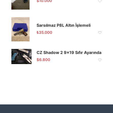
$
10.000
Sarsılmaz P8L Altın İşlemeli
₺
35.000
CZ Shadow 2 9×19 Sıfır Ayarında
$
6.800