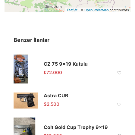
Leaflet
| ©
OpenStreetMap
contributors
Benzer İlanlar
CZ 75 9×19 Kutulu
₺
72.000
Astra CUB
$
2.500
Colt Gold Cup Trophy 9×19