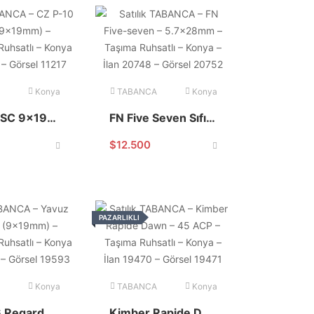
Konya
TABANCA
Konya
CZ P-10 SC 9x19mm
FN Five Seven Sıfır Kutusunda
$
12.500
PAZARLIKLI
Konya
TABANCA
Konya
Yavuz 16 Regard Siyah
Kimber Rapide Dawn 45 acp