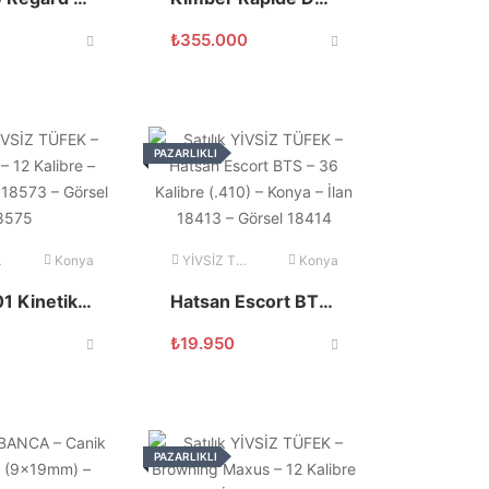
₺
355.000
PAZARLIKLI
Konya
YİVSİZ TÜFEK
Konya
Huğlu 401 Kinetik 12 Kalibre 71 Namlu
Hatsan Escort BTS 410 Tactical Bullpup 36 Kalibre
₺
19.950
PAZARLIKLI