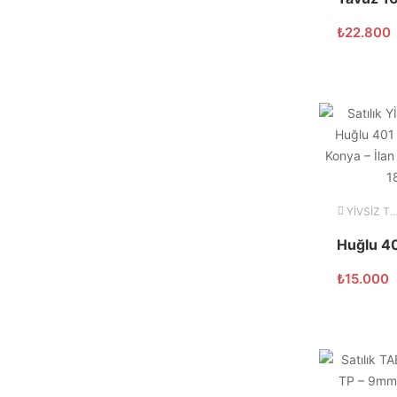
₺
22.800
YİVSİZ TÜFEK
₺
15.000