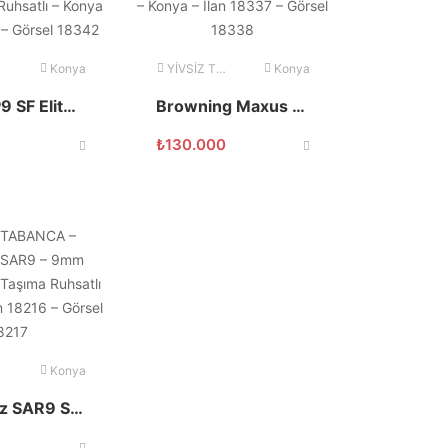
Konya
YİVSİZ TÜFEK
Konya
Canik TP9 SF Elite-S 9×19 Siyah Mat
Browning Maxus Ultimate Ducks 12 Kalibre
₺
130.000
Konya
Sarsılmaz SAR9 SC 9×19