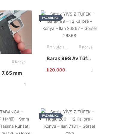
PAZARLIKLI
YİVSİZ TÜFEK
Konya
Barak 99S Av Tüfeği
Konya
₺
20.000
3 7.65 mm
PAZARLIKLI