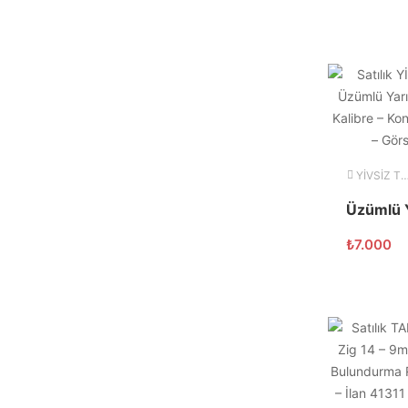
YİVSİZ TÜFEK
₺
7.000