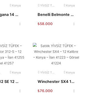
Konya
YİVSİZ TÜFEK
Konya
TİSAŞ Zigana 14 9×19
Benelli Belmonte I 12 Kalibre 71 Namlu
₺
58.000
Konya
YİVSİZ TÜFEK
Konya
Akdaş 312 SE 12 Kalibre 71 Namlu
Winchester SX4 12 Kalibre Otomatik Av Tüfeği
₺
76.000