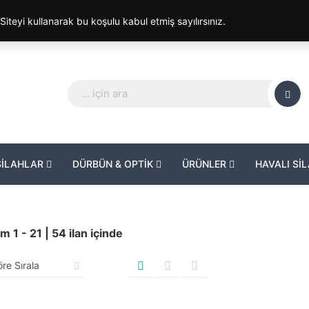
. Siteyi kullanarak bu koşulu kabul etmiş sayılırsınız.
SİLAHLAR
DÜRBÜN & OPTİK
ÜRÜNLER
HAVALI Sİ
im
1
-
21
|
54
ilan içinde