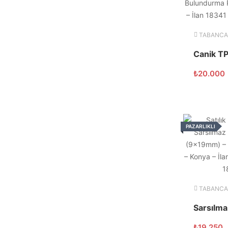
TABANCA
₺
20.000
PAZARLIKLI
TABANCA
₺
19.250