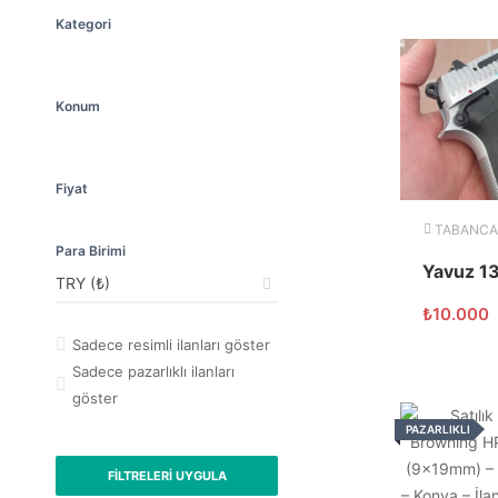
Kategori
Konum
Fiyat
TABANCA
Para Birimi
Yavuz 1
₺
10.000
Sadece resimli ilanları göster
Sadece pazarlıklı ilanları
göster
PAZARLIKLI
FILTRELERI UYGULA