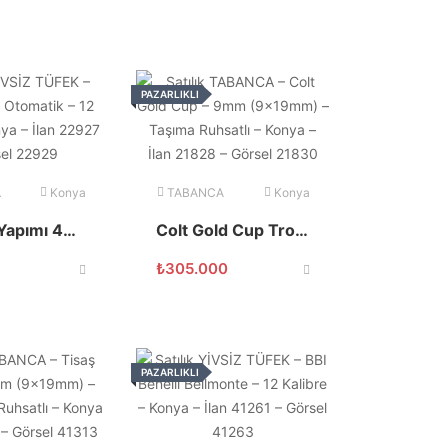
PAZARLIKLI
Konya
TABANCA
Konya
Üzümlü Yapımı 4+1 Yarı Otomatik
Colt Gold Cup Trophy 9mm Kamu Görevlisinden
₺
305.000
PAZARLIKLI