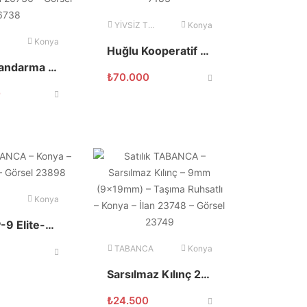
YİVSİZ TÜFEK
Konya
Konya
Huğlu Kooperatif Çifte
Emekli Jandarma personelinden Browning
₺
70.000
0
Konya
Canik TP-9 Elite-S Combat Tungsten Pro 9x19mm
TABANCA
Konya
Sarsılmaz Kılınç 2000 Light İşlemeli 9×19
₺
24.500