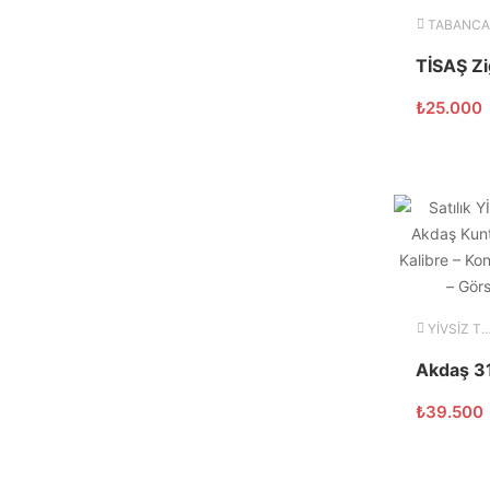
TABANCA
₺
25.000
YİVSİZ TÜFEK
₺
39.500