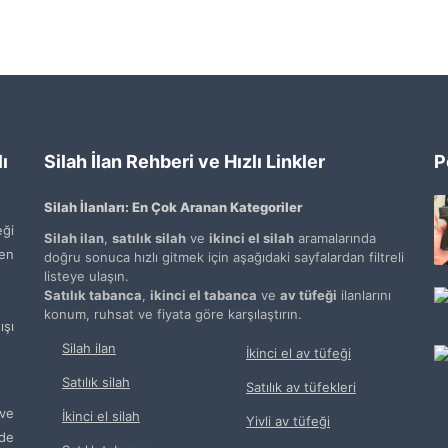
ı
Silah İlan Rehberi ve Hızlı Linkler
P
Silah İlanları: En Çok Aranan Kategoriler
ği
Silah ilan
,
satılık silah
ve
ikinci el silah
aramalarında
den
doğru sonuca hızlı gitmek için aşağıdaki sayfalardan filtreli
listeye ulaşın.
Satılık tabanca
,
ikinci el tabanca
ve
av tüfeği
ilanlarını
konum, ruhsat ve fiyata göre karşılaştırın.
şı
Silah ilan
İkinci el av tüfeği
Satılık silah
Satılık av tüfekleri
ve
İkinci el silah
Yivli av tüfeği
de