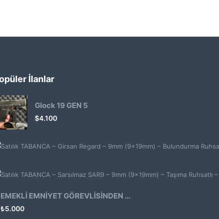
opüler İlanlar
Glock 19 GEN 5
$
4.100
EMEKLİ EMNİYET GÖREVLİSİNDEN ATMACA 53 KLASİK14
₺
5.000