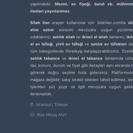
yapılmalıdır.
Mermi, av fişeği, barut vb. mühimm
ilanları yayınlanmaz.
Silah ilan
arayan kullanıcılar için Silahilan.com’da
si
alım satım
sürecini mevzuata uygun yürütme
odaklanırız:
satılık silah
ve
ikinci el silah
ilanlarını;
iki
el av tüfeği
,
yivli av tüfeği
ve
satılık av tüfekleri
da
tüm kategorilerde filtreleyip karşılaştırabilirsiniz. Özelli
satılık tabanca
ve
ikinci el tabanca
ilanlarında ruh
tipi, konum, durum ve fiyat gibi detayları aynı ekranda 
görerek doğru seçime hızla gidersiniz. Platformum
mağaza değildir; satış bedeli siteden tahsil edilmez, de
işlemleri yüz yüze ve ilgili mevzuata uygun şekil
ilerlemelidir.
İstanbul | Türkiye
Bize Mesaj Atın!