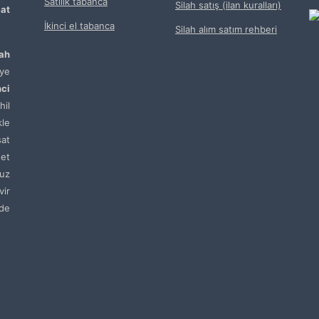
Satılık tabanca
Silah satış (ilan kuralları)
at
İkinci el tabanca
Silah alım satım rehberi
lah
ye
nci
hil
kle
sat
net
uz
vir
de