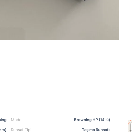
ing
Model
Browning HP (14'lü)
mm)
Ruhsat Tipi
Taşıma Ruhsatlı