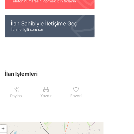
Telefon numarasını görmek için tıklayın
İlan Sahibiyle İletişime Geç
İlan ile ilgili soru sor
İlan İşlemleri
Paylaş
Yazdır
Favori
+