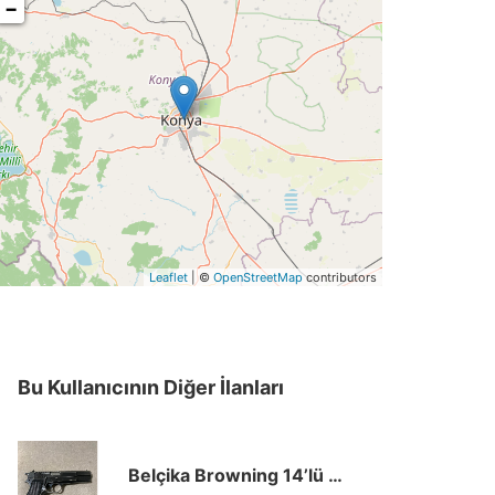
−
Leaflet
| ©
OpenStreetMap
contributors
Bu Kullanıcının Diğer İlanları
Belçika Browning 14’lü 245 PM Serisi 9×19