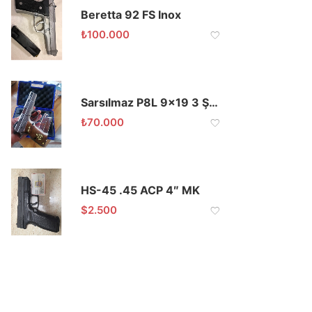
Beretta 92 FS Inox
₺
100.000
Sarsılmaz P8L 9×19 3 Şarjörlü
₺
70.000
HS-45 .45 ACP 4″ MK
$
2.500