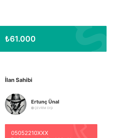
₺
61.000
İlan Sahibi
Ertunç Ünal
ÇEVRIM DIŞI
05052210XXX