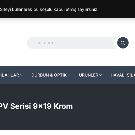
. Siteyi kullanarak bu koşulu kabul etmiş sayılırsınız.
SİLAHLAR
DÜRBÜN & OPTİK
ÜRÜNLER
HAVALI Sİ
PV Serisi 9×19 Krom