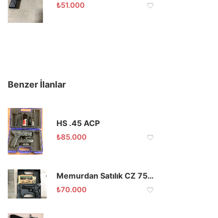
₺
51.000
Benzer İlanlar
HS .45 ACP
₺
85.000
Memurdan Satılık CZ 75 B Tabanca 95 Model
₺
70.000