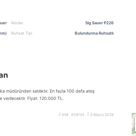
auer
Model
Sig Sauer P226
mm)
Ruhsat Tipi
Bulundurma Ruhsatlı
an
 müdüründen satılıktır. En fazla 100 defa ateş
kte verilecektir. Fiyat: 120.000 TL.
458 #39145
3 Mayıs 2026