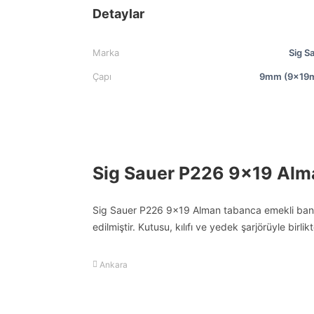
Detaylar
Marka
Sig S
Çapı
9mm (9x19
Sig Sauer P226 9×19 Alm
Sig Sauer P226 9×19 Alman tabanca emekli banka
edilmiştir. Kutusu, kılıfı ve yedek şarjörüyle birli
Ankara