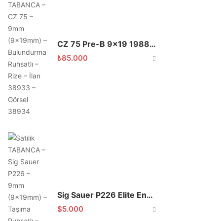
CZ 75 Pre-B 9×19 1988 Beyaz Krom Kaplama
₺
85.000
Sig Sauer P226 Elite Enhanced
$
5.000