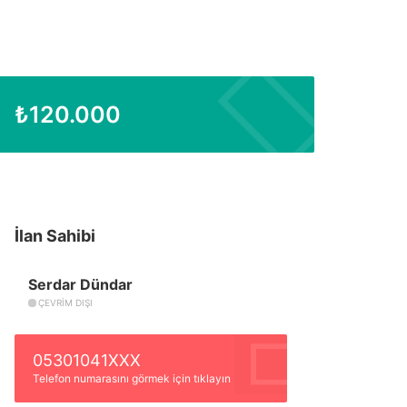
₺
120.000
İlan Sahibi
Serdar Dündar
ÇEVRIM DIŞI
05301041XXX
Telefon numarasını görmek için tıklayın