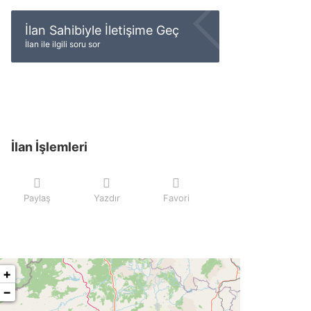
İlan Sahibiyle İletişime Geç
İlan ile ilgili soru sor
İlan İşlemleri
Paylaş
Yazdır
Favori
+
−