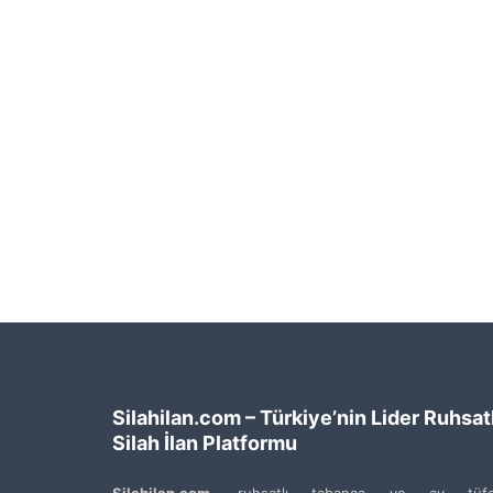
Silahilan.com – Türkiye’nin Lider Ruhsatl
Silah İlan Platformu
Silahilan.com
, ruhsatlı tabanca ve av tüfe