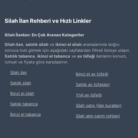
Silah İlan Rehberi ve Hızlı Linkler
Silah İlanları: En Çok Aranan Kategoriler
Silah ilan
,
satılık silah
ve
ikinci el silah
aramalarında doğru
sonuca hızlı gitmek için aşağıdaki sayfalardan filtreli listeye ulaşın.
Satılık tabanca
,
ikinci el tabanca
ve
av tüfeği
ilanlarını konum,
ruhsat ve fiyata göre karşılaştırın.
Silah ilan
İkinci el av tüfeği
Satılık silah
Satılık av tüfekleri
İkinci el silah
Yivli av tüfeği
Satılık tabanca
Silah satış (ilan kuralları)
İkinci el tabanca
Silah alım satım rehberi