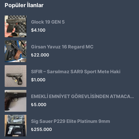
Popüler İlanlar
Glock 19 GEN 5
$
4.100
Girsan Yavuz 16 Regard MC
₺
22.000
SIFIR – Sarsılmaz SAR9 Sport Mete Haki
$
1.000
EMEKLİ EMNİYET GÖREVLİSİNDEN ATMACA 53 KLASİK14
₺
5.000
Sig Sauer P229 Elite Platinum 9mm
₺
255.000