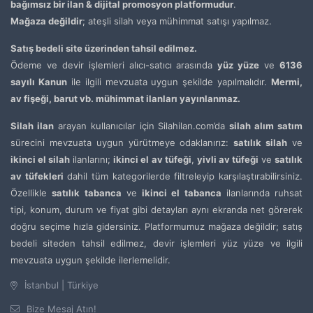
bağımsız bir ilan & dijital promosyon platformudur
.
Mağaza değildir
; ateşli silah veya mühimmat satışı yapılmaz.
Satış bedeli site üzerinden tahsil edilmez.
Ödeme ve devir işlemleri alıcı-satıcı arasında
yüz yüze
ve
6136
sayılı Kanun
ile ilgili mevzuata uygun şekilde yapılmalıdır.
Mermi,
av fişeği, barut vb. mühimmat ilanları yayınlanmaz.
Silah ilan
arayan kullanıcılar için Silahilan.com’da
silah alım satım
sürecini mevzuata uygun yürütmeye odaklanırız:
satılık silah
ve
ikinci el silah
ilanlarını;
ikinci el av tüfeği
,
yivli av tüfeği
ve
satılık
av tüfekleri
dahil tüm kategorilerde filtreleyip karşılaştırabilirsiniz.
Özellikle
satılık tabanca
ve
ikinci el tabanca
ilanlarında ruhsat
tipi, konum, durum ve fiyat gibi detayları aynı ekranda net görerek
doğru seçime hızla gidersiniz. Platformumuz mağaza değildir; satış
bedeli siteden tahsil edilmez, devir işlemleri yüz yüze ve ilgili
mevzuata uygun şekilde ilerlemelidir.
İstanbul | Türkiye
Bize Mesaj Atın!