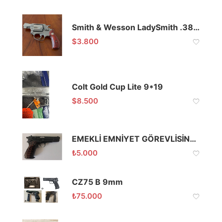
Smith & Wesson LadySmith .38 Special
$
3.800
Colt Gold Cup Lite 9*19
$
8.500
EMEKLİ EMNİYET GÖREVLİSİNDEN ATMACA 53 KLASİK14
₺
5.000
CZ75 B 9mm
₺
75.000