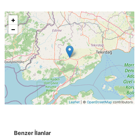
+
−
Leaflet
| ©
OpenStreetMap
contributors
Benzer İlanlar