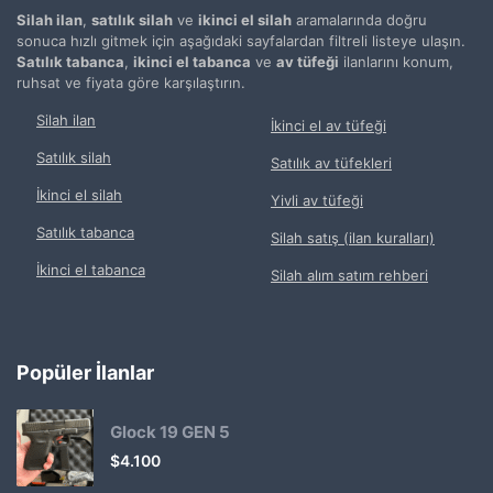
Silah ilan
,
satılık silah
ve
ikinci el silah
aramalarında doğru
sonuca hızlı gitmek için aşağıdaki sayfalardan filtreli listeye ulaşın.
Satılık tabanca
,
ikinci el tabanca
ve
av tüfeği
ilanlarını konum,
ruhsat ve fiyata göre karşılaştırın.
Silah ilan
İkinci el av tüfeği
Satılık silah
Satılık av tüfekleri
İkinci el silah
Yivli av tüfeği
Satılık tabanca
Silah satış (ilan kuralları)
İkinci el tabanca
Silah alım satım rehberi
Popüler İlanlar
Glock 19 GEN 5
$
4.100