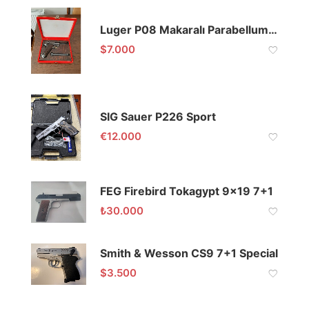
Luger P08 Makaralı Parabellum 9mm
$
7.000
SIG Sauer P226 Sport
€
12.000
FEG Firebird Tokagypt 9×19 7+1
₺
30.000
Smith & Wesson CS9 7+1 Special
$
3.500