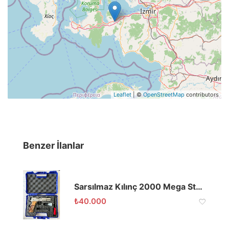
Leaflet
| ©
OpenStreetMap
contributors
Benzer İlanlar
Sarsılmaz Kılınç 2000 Mega Stainless 9×19
₺
40.000