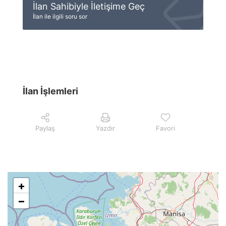
İlan Sahibiyle İletişime Geç
İlan ile ilgili soru sor
İlan İşlemleri
Paylaş
Yazdır
Favori
+
−