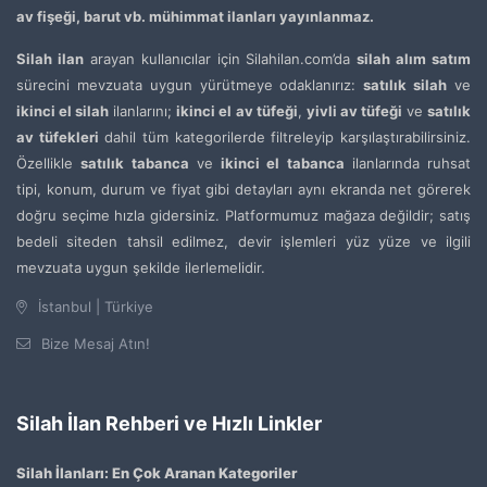
av fişeği, barut vb. mühimmat ilanları yayınlanmaz.
Silah ilan
arayan kullanıcılar için Silahilan.com’da
silah alım satım
sürecini mevzuata uygun yürütmeye odaklanırız:
satılık silah
ve
ikinci el silah
ilanlarını;
ikinci el av tüfeği
,
yivli av tüfeği
ve
satılık
av tüfekleri
dahil tüm kategorilerde filtreleyip karşılaştırabilirsiniz.
Özellikle
satılık tabanca
ve
ikinci el tabanca
ilanlarında ruhsat
tipi, konum, durum ve fiyat gibi detayları aynı ekranda net görerek
doğru seçime hızla gidersiniz. Platformumuz mağaza değildir; satış
bedeli siteden tahsil edilmez, devir işlemleri yüz yüze ve ilgili
mevzuata uygun şekilde ilerlemelidir.
İstanbul | Türkiye
Bize Mesaj Atın!
Silah İlan Rehberi ve Hızlı Linkler
Silah İlanları: En Çok Aranan Kategoriler