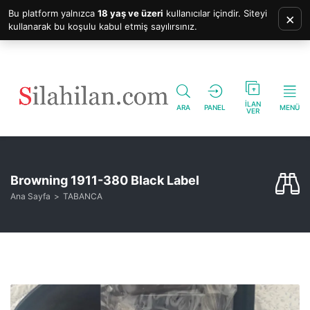
Bu platform yalnızca
18 yaş ve üzeri
kullanıcılar içindir. Siteyi
×
kullanarak bu koşulu kabul etmiş sayılırsınız.
İLAN
ARA
PANEL
MENÜ
VER
Browning 1911-380 Black Label
Ana Sayfa
TABANCA