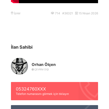
İzmir
714 #36321
15 Nisan 2026
İlan Sahibi
Orhan Ölçen
ÇEVRIM DIŞI
05324760XXX
Telefon numarasını görmek için tıklayın