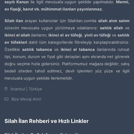
sayılı Kanun
ile ilgili mevzuata uygun şekilde yapılmalıdır.
Mermi,
av fişeği, barut vb. mühimmat ilanları yayınlanmaz.
Silah ilan
arayan kullanıcılar için Silahilan.com’da
silah alım satım
sürecini mevzuata uygun yürütmeye odaklanırız:
satılık silah
ve
ikinci el silah
ilanlarını;
ikinci el av tüfeği
,
yivli av tüfeği
ve
satılık
av tüfekleri
dahil tüm kategorilerde filtreleyip karşılaştırabilirsiniz.
Özellikle
satılık tabanca
ve
ikinci el tabanca
ilanlarında ruhsat
tipi, konum, durum ve fiyat gibi detayları aynı ekranda net görerek
doğru seçime hızla gidersiniz. Platformumuz mağaza değildir; satış
bedeli siteden tahsil edilmez, devir işlemleri yüz yüze ve ilgili
mevzuata uygun şekilde ilerlemelidir.
İstanbul | Türkiye
Bize Mesaj Atın!
Silah İlan Rehberi ve Hızlı Linkler