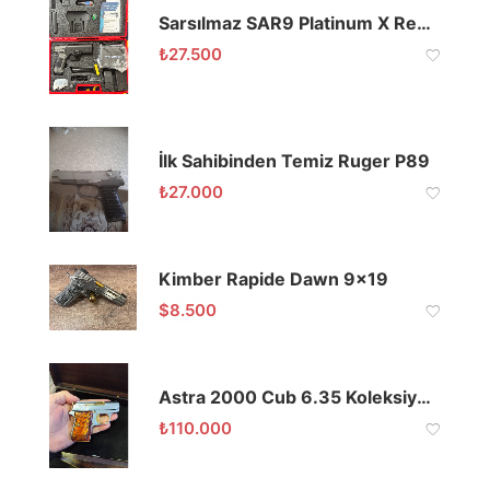
Sarsılmaz SAR9 Platinum X Red-Dot + Fener
₺
27.500
İlk Sahibinden Temiz Ruger P89
₺
27.000
Kimber Rapide Dawn 9×19
$
8.500
Astra 2000 Cub 6.35 Koleksiyonluk
₺
110.000