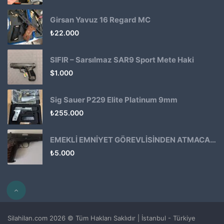
Girsan Yavuz 16 Regard MC
₺
22.000
SIFIR – Sarsılmaz SAR9 Sport Mete Haki
$
1.000
Sig Sauer P229 Elite Platinum 9mm
₺
255.000
EMEKLİ EMNİYET GÖREVLİSİNDEN ATMACA 53 KLASİK14
₺
5.000
Silahilan.com 2026 © Tüm Hakları Saklıdır | İstanbul - Türkiye