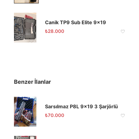
Canik TP9 Sub Elite 9×19
₺
28.000
Benzer İlanlar
Sarsılmaz P8L 9×19 3 Şarjörlü
₺
70.000