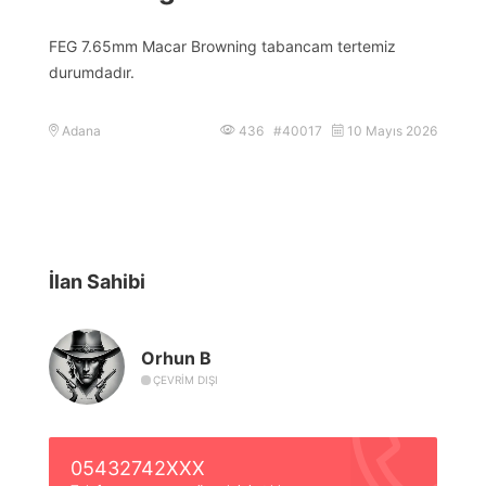
FEG 7.65mm Macar Browning tabancam tertemiz
durumdadır.
Adana
436 #40017
10 Mayıs 2026
İlan Sahibi
Orhun B
ÇEVRIM DIŞI
05432742XXX