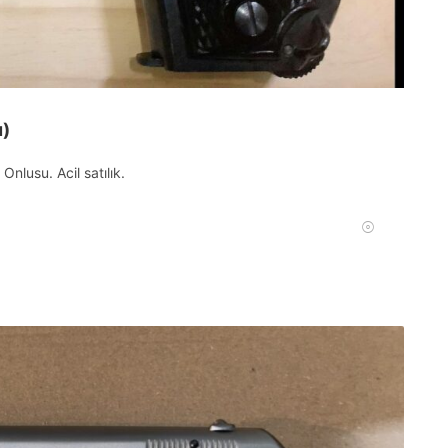
u)
nlusu. Acil satılık.