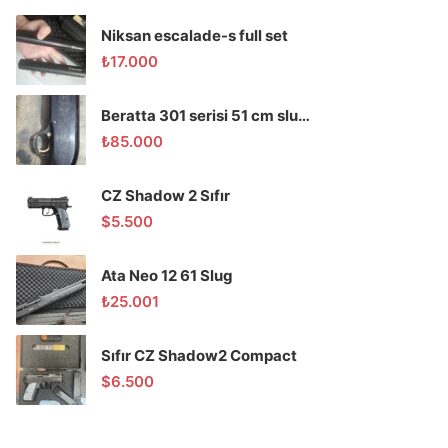
Niksan escalade-s full set
₺
17.000
Beratta 301 serisi 51 cm slug domuz tüfeği
₺
85.000
CZ Shadow 2 Sıfır
$
5.500
Ata Neo 12 61 Slug
₺
25.001
Sıfır CZ Shadow2 Compact
$
6.500