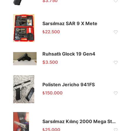
$
3.750
Sarsılmaz SAR 9 X Mete
₺
22.500
Ruhsatlı Glock 19 Gen4
$
3.500
Polisten Jericho 941FS
₺
150.000
Sarsılmaz Kılınç 2000 Mega Stainless 9×19
₺
25.000