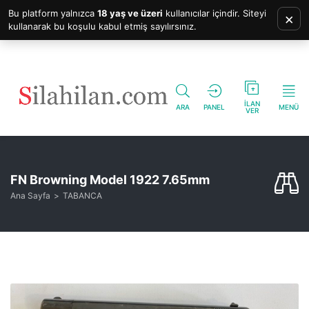
Bu platform yalnızca
18 yaş ve üzeri
kullanıcılar içindir. Siteyi
×
kullanarak bu koşulu kabul etmiş sayılırsınız.
İLAN
ARA
PANEL
MENÜ
VER
FN Browning Model 1922 7.65mm
Ana Sayfa
TABANCA