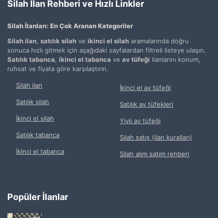
Silah İlan Rehberi ve Hızlı Linkler
Silah İlanları: En Çok Aranan Kategoriler
Silah ilan
,
satılık silah
ve
ikinci el silah
aramalarında doğru
sonuca hızlı gitmek için aşağıdaki sayfalardan filtreli listeye ulaşın.
Satılık tabanca
,
ikinci el tabanca
ve
av tüfeği
ilanlarını konum,
ruhsat ve fiyata göre karşılaştırın.
Silah ilan
İkinci el av tüfeği
Satılık silah
Satılık av tüfekleri
İkinci el silah
Yivli av tüfeği
Satılık tabanca
Silah satış (ilan kuralları)
İkinci el tabanca
Silah alım satım rehberi
Popüler İlanlar