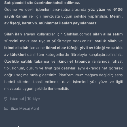
Satış bedeli site üzerinden tahsil edilmez.
Ödeme ve devir işlemleri alıcı-satıcı arasında
yüz yüze
ve
6136
sayılı Kanun
ile ilgili mevzuata uygun şekilde yapılmalıdır.
Mermi,
av fişeği, barut vb. mühimmat ilanları yayınlanmaz.
Silah ilan
arayan kullanıcılar için Silahilan.com’da
silah alım satım
sürecini mevzuata uygun yürütmeye odaklanırız:
satılık silah
ve
ikinci el silah
ilanlarını;
ikinci el av tüfeği
,
yivli av tüfeği
ve
satılık
av tüfekleri
dahil tüm kategorilerde filtreleyip karşılaştırabilirsiniz.
Özellikle
satılık tabanca
ve
ikinci el tabanca
ilanlarında ruhsat
tipi, konum, durum ve fiyat gibi detayları aynı ekranda net görerek
doğru seçime hızla gidersiniz. Platformumuz mağaza değildir; satış
bedeli siteden tahsil edilmez, devir işlemleri yüz yüze ve ilgili
mevzuata uygun şekilde ilerlemelidir.
İstanbul | Türkiye
Bize Mesaj Atın!