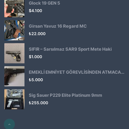
Glock 19 GEN 5
$
4.100
Girsan Yavuz 16 Regard MC
₺
22.000
SIFIR – Sarsılmaz SAR9 Sport Mete Haki
$
1.000
EMEKLİ EMNİYET GÖREVLİSİNDEN ATMACA 53 KLASİK14
₺
5.000
Sig Sauer P229 Elite Platinum 9mm
₺
255.000