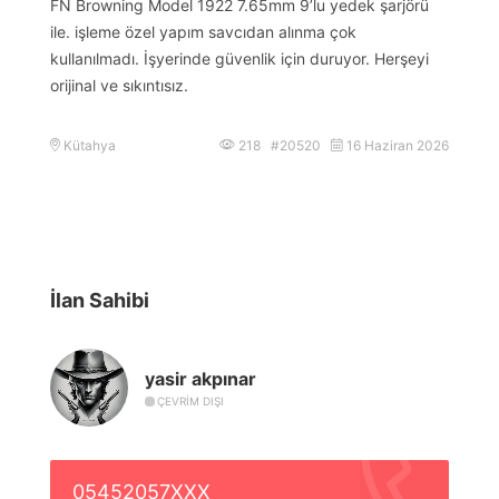
FN Browning Model 1922 7.65mm 9’lu yedek şarjörü
ile. işleme özel yapım savcıdan alınma çok
kullanılmadı. İşyerinde güvenlik için duruyor. Herşeyi
orijinal ve sıkıntısız.
Kütahya
218 #20520
16 Haziran 2026
İlan Sahibi
yasir akpınar
ÇEVRIM DIŞI
05452057XXX