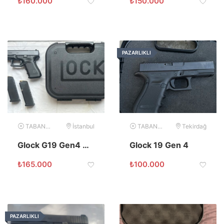
₺
160.000
₺
150.000
PAZARLIKLI
TABANCA
İstanbul
TABANCA
Tekirdağ
Glock G19 Gen4 AUSTRIA
Glock 19 Gen 4
₺
165.000
₺
100.000
PAZARLIKLI