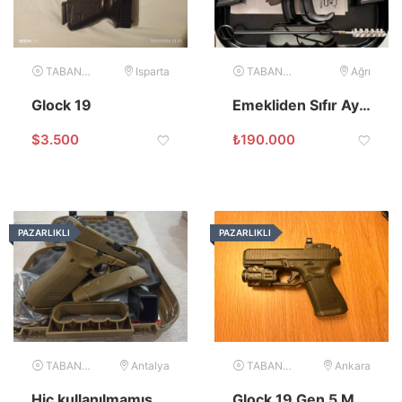
TABANCA
Isparta
TABANCA
Ağrı
Glock 19
Emekliden Sıfır Ayarında Glock 19 Gen 4
$
3.500
₺
190.000
PAZARLIKLI
PAZARLIKLI
TABANCA
Antalya
TABANCA
Ankara
Hiç kullanılmamış GLOCK 19X
Glock 19 Gen 5 MOS