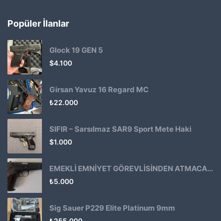
Popüler İlanlar
Glock 19 GEN 5
$
4.100
Girsan Yavuz 16 Regard MC
₺
22.000
SIFIR – Sarsılmaz SAR9 Sport Mete Haki
$
1.000
EMEKLİ EMNİYET GÖREVLİSİNDEN ATMACA 53 KLASİK14
₺
5.000
Sig Sauer P229 Elite Platinum 9mm
₺
255.000