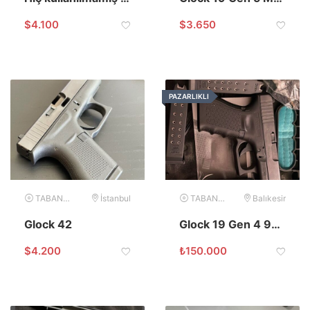
$
4.100
$
3.650
PAZARLIKLI
TABANCA
İstanbul
TABANCA
Balıkesir
Glock 42
Glock 19 Gen 4 9×19
$
4.200
₺
150.000