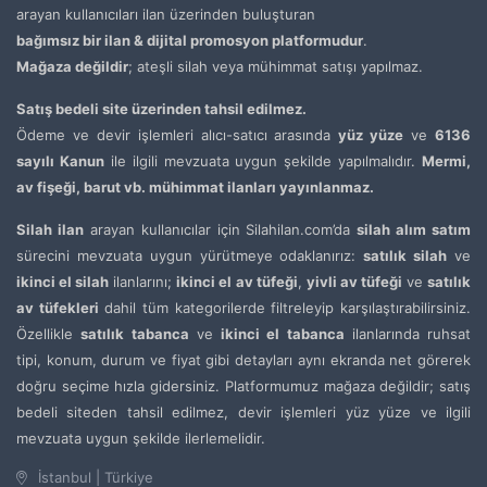
arayan kullanıcıları ilan üzerinden buluşturan
bağımsız bir ilan & dijital promosyon platformudur
.
Mağaza değildir
; ateşli silah veya mühimmat satışı yapılmaz.
Satış bedeli site üzerinden tahsil edilmez.
Ödeme ve devir işlemleri alıcı-satıcı arasında
yüz yüze
ve
6136
sayılı Kanun
ile ilgili mevzuata uygun şekilde yapılmalıdır.
Mermi,
av fişeği, barut vb. mühimmat ilanları yayınlanmaz.
Silah ilan
arayan kullanıcılar için Silahilan.com’da
silah alım satım
sürecini mevzuata uygun yürütmeye odaklanırız:
satılık silah
ve
ikinci el silah
ilanlarını;
ikinci el av tüfeği
,
yivli av tüfeği
ve
satılık
av tüfekleri
dahil tüm kategorilerde filtreleyip karşılaştırabilirsiniz.
Özellikle
satılık tabanca
ve
ikinci el tabanca
ilanlarında ruhsat
tipi, konum, durum ve fiyat gibi detayları aynı ekranda net görerek
doğru seçime hızla gidersiniz. Platformumuz mağaza değildir; satış
bedeli siteden tahsil edilmez, devir işlemleri yüz yüze ve ilgili
mevzuata uygun şekilde ilerlemelidir.
İstanbul | Türkiye