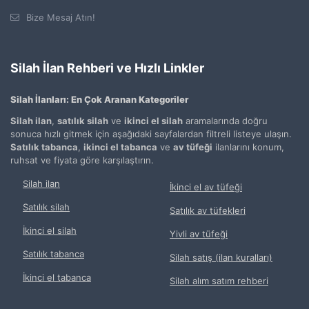
Bize Mesaj Atın!
Silah İlan Rehberi ve Hızlı Linkler
Silah İlanları: En Çok Aranan Kategoriler
Silah ilan
,
satılık silah
ve
ikinci el silah
aramalarında doğru
sonuca hızlı gitmek için aşağıdaki sayfalardan filtreli listeye ulaşın.
Satılık tabanca
,
ikinci el tabanca
ve
av tüfeği
ilanlarını konum,
ruhsat ve fiyata göre karşılaştırın.
Silah ilan
İkinci el av tüfeği
Satılık silah
Satılık av tüfekleri
İkinci el silah
Yivli av tüfeği
Satılık tabanca
Silah satış (ilan kuralları)
İkinci el tabanca
Silah alım satım rehberi