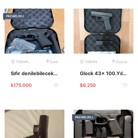
PAZARLIKLI
TABANCA
İzmir
TABANCA
Düzce
Sıfır denilebilecek Glock 19 Gen5
Glock 43x 100.Yıla Özel
₺
175.000
$
6.250
PAZARLIKLI