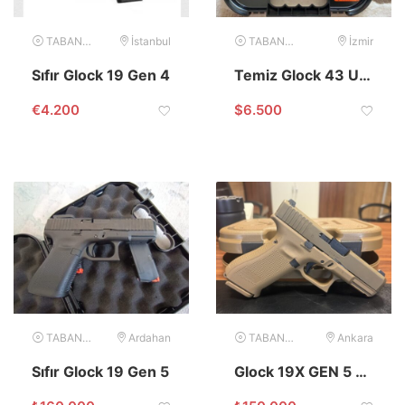
TABANCA
İstanbul
TABANCA
İzmir
Sıfır Glock 19 Gen 4
Temiz Glock 43 USA 9mm
€
4.200
$
6.500
TABANCA
Ardahan
TABANCA
Ankara
Sıfır Glock 19 Gen 5
Glock 19X GEN 5 9×19 Sahra (Sıfır)