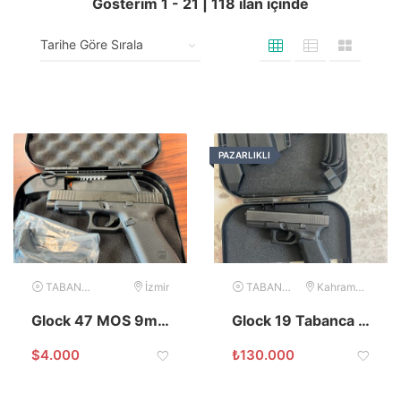
Gösterim
1
-
21
|
118
ilan içinde
PAZARLIKLI
TABANCA
İzmir
TABANCA
Kahramanmaraş
Glock 47 MOS 9mm
Glock 19 Tabanca Jandarma Personelinden
$
4.000
₺
130.000