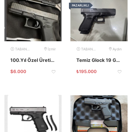
PAZARLIKLI
TABANCA
İzmir
TABANCA
Aydın
100.Yıl Özel Üretim Glock 19 Gen 5 (Kamu Görevlisinden)
Temiz Glock 19 Gen4 Austria 9×19
$
6.000
₺
195.000