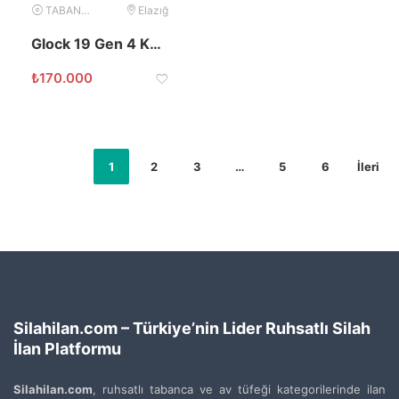
TABANCA
Elazığ
Glock 19 Gen 4 Kamu Görevlisinden Satılık
₺
170.000
1
2
3
…
5
6
İleri
Silahilan.com – Türkiye’nin Lider Ruhsatlı Silah
İlan Platformu
Silahilan.com
, ruhsatlı tabanca ve av tüfeği kategorilerinde ilan