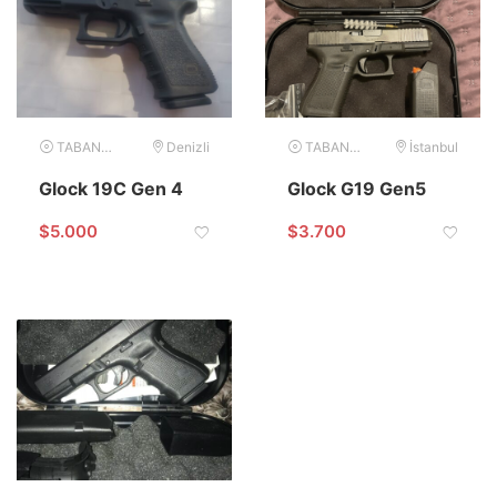
TABANCA
Denizli
TABANCA
İstanbul
Glock 19C Gen 4
Glock G19 Gen5
$
5.000
$
3.700