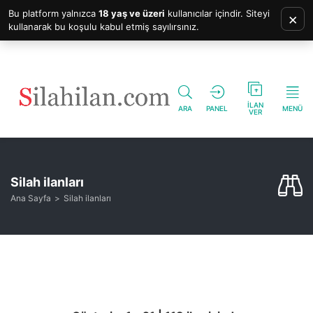
Bu platform yalnızca
18 yaş ve üzeri
kullanıcılar içindir. Siteyi
×
kullanarak bu koşulu kabul etmiş sayılırsınız.
İLAN
ARA
PANEL
MENÜ
VER
Silah ilanları
Ana Sayfa
Silah ilanları