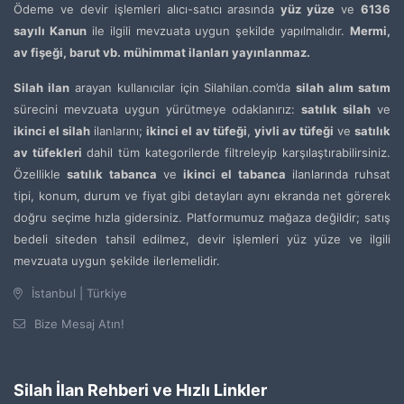
Ödeme ve devir işlemleri alıcı-satıcı arasında
yüz yüze
ve
6136
sayılı Kanun
ile ilgili mevzuata uygun şekilde yapılmalıdır.
Mermi,
av fişeği, barut vb. mühimmat ilanları yayınlanmaz.
Silah ilan
arayan kullanıcılar için Silahilan.com’da
silah alım satım
sürecini mevzuata uygun yürütmeye odaklanırız:
satılık silah
ve
ikinci el silah
ilanlarını;
ikinci el av tüfeği
,
yivli av tüfeği
ve
satılık
av tüfekleri
dahil tüm kategorilerde filtreleyip karşılaştırabilirsiniz.
Özellikle
satılık tabanca
ve
ikinci el tabanca
ilanlarında ruhsat
tipi, konum, durum ve fiyat gibi detayları aynı ekranda net görerek
doğru seçime hızla gidersiniz. Platformumuz mağaza değildir; satış
bedeli siteden tahsil edilmez, devir işlemleri yüz yüze ve ilgili
mevzuata uygun şekilde ilerlemelidir.
İstanbul | Türkiye
Bize Mesaj Atın!
Silah İlan Rehberi ve Hızlı Linkler