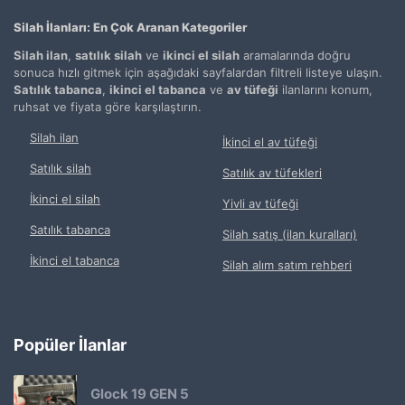
Silah İlanları: En Çok Aranan Kategoriler
Silah ilan
,
satılık silah
ve
ikinci el silah
aramalarında doğru
sonuca hızlı gitmek için aşağıdaki sayfalardan filtreli listeye ulaşın.
Satılık tabanca
,
ikinci el tabanca
ve
av tüfeği
ilanlarını konum,
ruhsat ve fiyata göre karşılaştırın.
Silah ilan
İkinci el av tüfeği
Satılık silah
Satılık av tüfekleri
İkinci el silah
Yivli av tüfeği
Satılık tabanca
Silah satış (ilan kuralları)
İkinci el tabanca
Silah alım satım rehberi
Popüler İlanlar
Glock 19 GEN 5