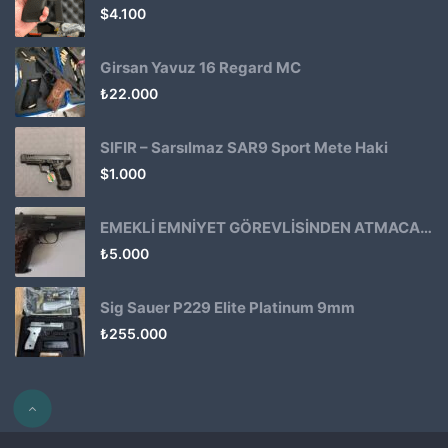
$
4.100
Girsan Yavuz 16 Regard MC
₺
22.000
SIFIR – Sarsılmaz SAR9 Sport Mete Haki
$
1.000
EMEKLİ EMNİYET GÖREVLİSİNDEN ATMACA 53 KLASİK14
₺
5.000
Sig Sauer P229 Elite Platinum 9mm
₺
255.000