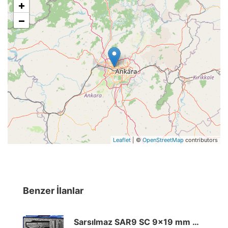
+
−
Leaflet
| ©
OpenStreetMap
contributors
Benzer İlanlar
Sarsılmaz SAR9 SC 9×19 mm Gizli Taşımaya Uygun