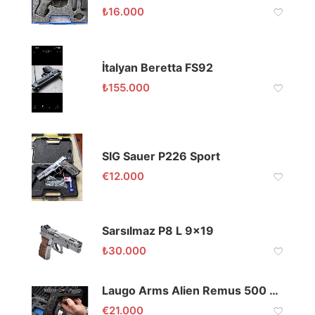
₺
16.000
İtalyan Beretta FS92
₺
155.000
SIG Sauer P226 Sport
€
12.000
Sarsılmaz P8 L 9×19
₺
30.000
Laugo Arms Alien Remus 500 Limited Edition 9×19
€
21.000