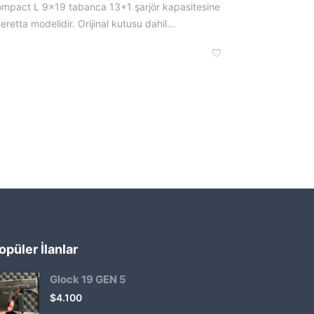
ompact L 9×19 tabanca 13+1 şarjör kapasitesine
eretta modelidir. Orijinal kutusu dahil...
opüler İlanlar
Glock 19 GEN 5
$
4.100