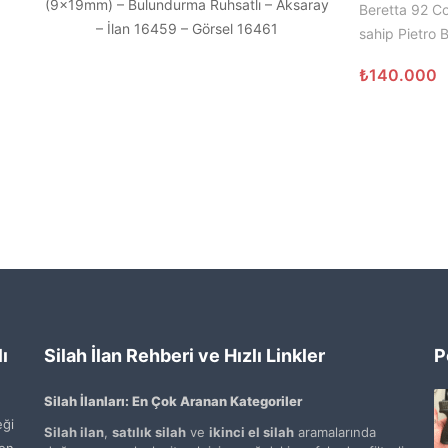
Beretta 92 C
sahip Pietro B
₺
140.000
ı
Silah İlan Rehberi ve Hızlı Linkler
P
Silah İlanları: En Çok Aranan Kategoriler
ği
Silah ilan
,
satılık silah
ve
ikinci el silah
aramalarında
den