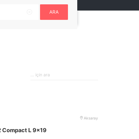
ARA
Aksaray
2 Compact L 9×19