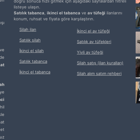
doğru sonuca hızlı gitmek için aşağıdaki sayfalardan filtreli
listeye ulaşın.
Satılık tabanca
,
ikinci el tabanca
ve
av tüfeği
ilanlarını
konum, ruhsat ve fiyata göre karşılaştırın.
şı
Silah ilan
İkinci el av tüfeği
Satılık silah
Satılık av tüfekleri
ve
İkinci el silah
Yivli av tüfeği
de
Satılık tabanca
Silah satış (ilan kuralları)
at
İkinci el tabanca
Silah alım satım rehberi
lah
ye
nci
hil
kle
sat
net
uz