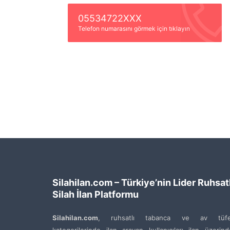
05534722XXX
Telefon numarasını görmek için tıklayın
Silahilan.com – Türkiye’nin Lider Ruhsatl
Silah İlan Platformu
Silahilan.com
, ruhsatlı tabanca ve av tüfe
kategorilerinde ilan arayan kullanıcıları ilan üzerin