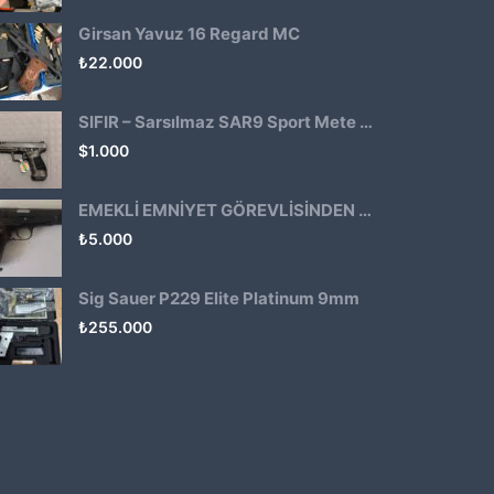
Girsan Yavuz 16 Regard MC
₺
22.000
SIFIR – Sarsılmaz SAR9 Sport Mete Haki
$
1.000
EMEKLİ EMNİYET GÖREVLİSİNDEN ATMACA 53 KLASİK14
₺
5.000
Sig Sauer P229 Elite Platinum 9mm
₺
255.000