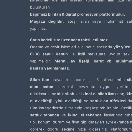
buluşturan
bağımsız bir ilan & dijital promosyon platformudur
.
Mağaza değildir
; ateşli silah veya mühimmat satı
yapılmaz.
Satış bedeli site üzerinden tahsil edilmez.
Ödeme ve devir işlemleri alıcı-satıcı arasında
yüz yüze
6136 sayılı Kanun
ile ilgili mevzuata uygun şekil
yapılmalıdır.
Mermi, av fişeği, barut vb. mühimm
ilanları yayınlanmaz.
Silah ilan
arayan kullanıcılar için Silahilan.com’da
si
alım satım
sürecini mevzuata uygun yürütme
odaklanırız:
satılık silah
ve
ikinci el silah
ilanlarını;
iki
el av tüfeği
,
yivli av tüfeği
ve
satılık av tüfekleri
da
tüm kategorilerde filtreleyip karşılaştırabilirsiniz. Özelli
satılık tabanca
ve
ikinci el tabanca
ilanlarında ruh
tipi, konum, durum ve fiyat gibi detayları aynı ekranda 
görerek doğru seçime hızla gidersiniz. Platformum