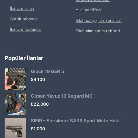
İkinci el silah
Yivli av tüfeği
Satılık tabanca
Silah satış (ilan kuralları)
İkinci el tabanca
Silah alım satım rehberi
Popüler İlanlar
Glock 19 GEN 5
$
4.100
Girsan Yavuz 16 Regard MC
₺
22.000
SIFIR – Sarsılmaz SAR9 Sport Mete Haki
$
1.000