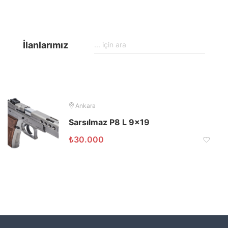
İlanlarımız
Ankara
Sarsılmaz P8 L 9×19
₺
30.000