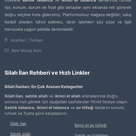
Özellikle
satılık tabanca
ve
ikinci el tabanca
ilanlarında ruhsat
tipi, konum, durum ve fiyat gibi detayları aynı ekranda net görerek
doğru seçime hızla gidersiniz. Platformumuz mağaza değildir; satış
bedeli siteden tahsil edilmez, devir işlemleri yüz yüze ve ilgili
mevzuata uygun şekilde ilerlemelidir.
İstanbul | Türkiye
Bize Mesaj Atın!
Silah İlan Rehberi ve Hızlı Linkler
Silah İlanları: En Çok Aranan Kategoriler
Silah ilan
,
satılık silah
ve
ikinci el silah
aramalarında doğru
sonuca hızlı gitmek için aşağıdaki sayfalardan filtreli listeye ulaşın.
Satılık tabanca
,
ikinci el tabanca
ve
av tüfeği
ilanlarını konum,
ruhsat ve fiyata göre karşılaştırın.
Silah ilan
İkinci el av tüfeği
Satılık silah
Satılık av tüfekleri