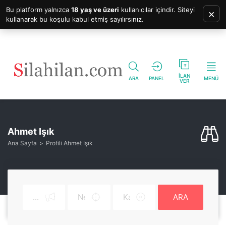
Bu platform yalnızca
18 yaş ve üzeri
kullanıcılar içindir. Siteyi
×
kullanarak bu koşulu kabul etmiş sayılırsınız.
İLAN
ARA
PANEL
MENÜ
VER
Ahmet Işık
Ana Sayfa
Profili Ahmet Işık
ARA