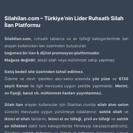
Silahilan.com – Türkiye’nin Lider Ruhsatlı Silah
İlan Platformu
Silahilan.com
, ruhsatlı tabanca ve av tüfeği kategorilerinde ilan
arayan kullanıcıları ilan üzerinden buluşturan
bağımsız bir ilan & dijital promosyon platformudur
.
Mağaza değildir
; ateşli silah veya mühimmat satışı yapılmaz.
Satış bedeli site üzerinden tahsil edilmez.
Ödeme ve devir işlemleri alıcı-satıcı arasında
yüz yüze
ve
6136
sayılı Kanun
ile ilgili mevzuata uygun şekilde yapılmalıdır.
Mermi,
av fişeği, barut vb. mühimmat ilanları yayınlanmaz.
Silah ilan
arayan kullanıcılar için Silahilan.com’da
silah alım satım
sürecini mevzuata uygun yürütmeye odaklanırız:
satılık silah
ve
ikinci el silah
ilanlarını;
ikinci el av tüfeği
,
yivli av tüfeği
ve
satılık
av tüfekleri
dahil tüm kategorilerde filtreleyip karşılaştırabilirsiniz.