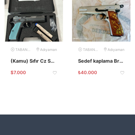
TABANCA
Adıyaman
TABANCA
Adıyaman
(Kamu) Sıfır Cz Shadow 2 / Adıyaman
Sedef kaplama Browning 14 lü
$
7.000
₺
40.000