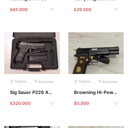
₺
65.000
₺
29.500
TABANCA
Adıyaman
TABANCA
Adıyaman
Sig Sauer P229 ALSO 9mm Tabanca
Browning Hi-Power 14’lü 9×19 Kusursuz
₺
320.000
$
5.000