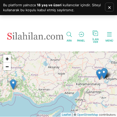
Bu platform yalnızca
18 yaş ve üzeri
kullanıcılar içindir. Siteyi
×
kullanarak bu koşulu kabul etmiş sayılırsınız.
İLAN
ARA
PANEL
MENÜ
VER
+
−
Leaflet
| ©
OpenStreetMap
contributors