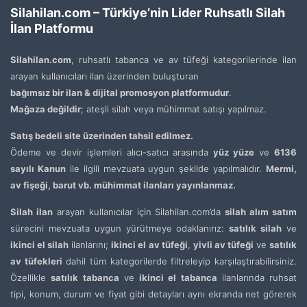
Silahilan.com – Türkiye’nin Lider Ruhsatlı Silah
İlan Platformu
Silahilan.com
, ruhsatlı tabanca ve av tüfeği kategorilerinde ilan
arayan kullanıcıları ilan üzerinden buluşturan
bağımsız bir ilan & dijital promosyon platformudur
.
Mağaza değildir
; ateşli silah veya mühimmat satışı yapılmaz.
Satış bedeli site üzerinden tahsil edilmez.
Ödeme ve devir işlemleri alıcı-satıcı arasında
yüz yüze
ve
6136
sayılı Kanun
ile ilgili mevzuata uygun şekilde yapılmalıdır.
Mermi,
av fişeği, barut vb. mühimmat ilanları yayınlanmaz.
Silah ilan
arayan kullanıcılar için Silahilan.com’da
silah alım satım
sürecini mevzuata uygun yürütmeye odaklanırız:
satılık silah
ve
ikinci el silah
ilanlarını;
ikinci el av tüfeği
,
yivli av tüfeği
ve
satılık
av tüfekleri
dahil tüm kategorilerde filtreleyip karşılaştırabilirsiniz.
Özellikle
satılık tabanca
ve
ikinci el tabanca
ilanlarında ruhsat
tipi, konum, durum ve fiyat gibi detayları aynı ekranda net görerek