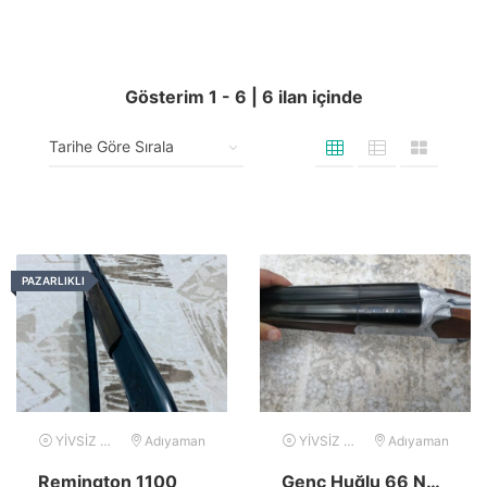
Gösterim
1
-
6
|
6
ilan içinde
PAZARLIKLI
YİVSİZ TÜFEK
Adıyaman
YİVSİZ TÜFEK
Adıyaman
Remington 1100
Genç Huğlu 66 Namlu Özel Yapım Çifte