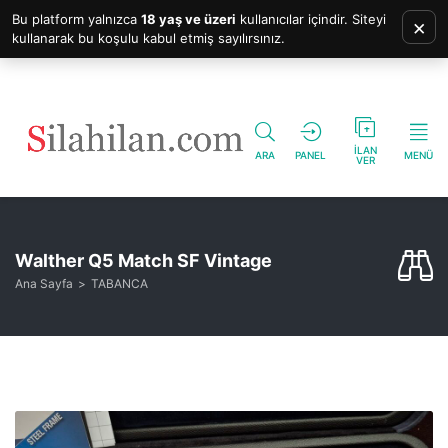
Bu platform yalnızca
18 yaş ve üzeri
kullanıcılar içindir. Siteyi
×
kullanarak bu koşulu kabul etmiş sayılırsınız.
İLAN
ARA
PANEL
MENÜ
VER
Walther Q5 Match SF Vintage
Ana Sayfa
TABANCA