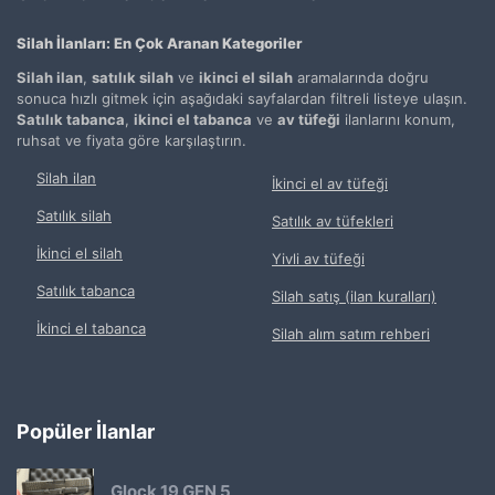
Silah İlanları: En Çok Aranan Kategoriler
Silah ilan
,
satılık silah
ve
ikinci el silah
aramalarında doğru
sonuca hızlı gitmek için aşağıdaki sayfalardan filtreli listeye ulaşın.
Satılık tabanca
,
ikinci el tabanca
ve
av tüfeği
ilanlarını konum,
ruhsat ve fiyata göre karşılaştırın.
Silah ilan
İkinci el av tüfeği
Satılık silah
Satılık av tüfekleri
İkinci el silah
Yivli av tüfeği
Satılık tabanca
Silah satış (ilan kuralları)
İkinci el tabanca
Silah alım satım rehberi
Popüler İlanlar
Glock 19 GEN 5