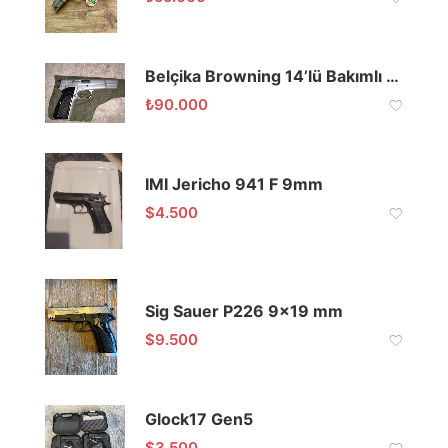
Belçika Browning 14’lü Bakımlı Ruhsatlı
₺
90.000
IMI Jericho 941 F 9mm
$
4.500
Sig Sauer P226 9×19 mm
$
9.500
Glock17 Gen5
$
3.500