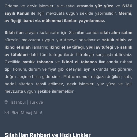
Ödeme ve devir işlemleri alıcı-satıcı arasında
yüz yüze
ve
6136
sayılı Kanun
ile ilgili mevzuata uygun şekilde yapılmalıdır.
Mermi,
av fişeği, barut vb. mühimmat ilanları yayınlanmaz.
Silah ilan
arayan kullanıcılar için Silahilan.com’da
silah alım satım
sürecini mevzuata uygun yürütmeye odaklanırız:
satılık silah
ve
ikinci el silah
ilanlarını;
ikinci el av tüfeği
,
yivli av tüfeği
ve
satılık
av tüfekleri
dahil tüm kategorilerde filtreleyip karşılaştırabilirsiniz.
Özellikle
satılık tabanca
ve
ikinci el tabanca
ilanlarında ruhsat
tipi, konum, durum ve fiyat gibi detayları aynı ekranda net görerek
doğru seçime hızla gidersiniz. Platformumuz mağaza değildir; satış
bedeli siteden tahsil edilmez, devir işlemleri yüz yüze ve ilgili
mevzuata uygun şekilde ilerlemelidir.
İstanbul | Türkiye
Bize Mesaj Atın!
Silah İlan Rehberi ve Hızlı Linkler