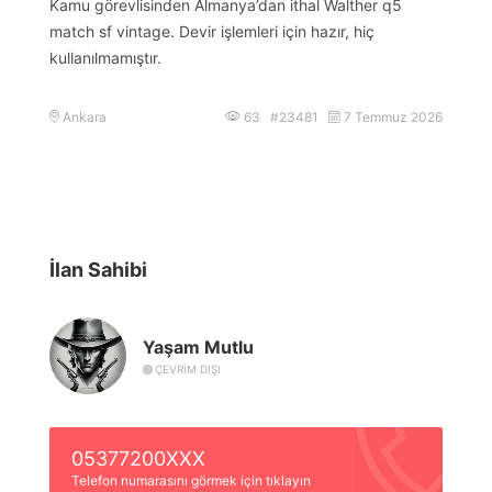
Kamu görevlisinden Almanya’dan ithal Walther q5
match sf vintage. Devir işlemleri için hazır, hiç
kullanılmamıştır.
Ankara
63 #23481
7 Temmuz 2026
İlan Sahibi
Yaşam Mutlu
ÇEVRIM DIŞI
05377200XXX
Telefon numarasını görmek için tıklayın