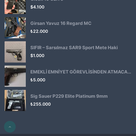
$
4.100
Girsan Yavuz 16 Regard MC
₺
22.000
SIFIR – Sarsılmaz SAR9 Sport Mete Haki
$
1.000
EMEKLİ EMNİYET GÖREVLİSİNDEN ATMACA 53 KLASİK14
₺
5.000
Sig Sauer P229 Elite Platinum 9mm
₺
255.000