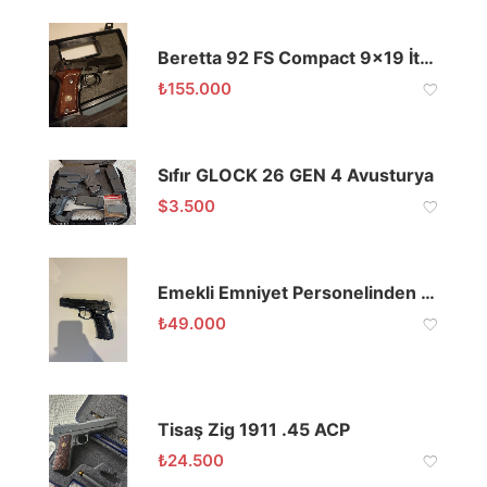
Beretta 92 FS Compact 9×19 İtalyan
₺
155.000
Sıfır GLOCK 26 GEN 4 Avusturya
$
3.500
Emekli Emniyet Personelinden Temiz CZ-75
₺
49.000
Tisaş Zig 1911 .45 ACP
₺
24.500