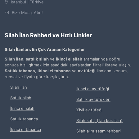
İstanbul | Türkiye
Bize Mesaj Atın!
Silah İlan Rehberi ve Hızlı Linkler
Silah İlanları: En Çok Aranan Kategoriler
Silah ilan
,
satılık silah
ve
ikinci el silah
aramalarında doğru
sonuca hızlı gitmek için aşağıdaki sayfalardan filtreli listeye ulaşın.
Satılık tabanca
,
ikinci el tabanca
ve
av tüfeği
ilanlarını konum,
ruhsat ve fiyata göre karşılaştırın.
Silah ilan
İkinci el av tüfeği
Satılık silah
Satılık av tüfekleri
İkinci el silah
Yivli av tüfeği
Satılık tabanca
Silah satış (ilan kuralları)
İkinci el tabanca
Silah alım satım rehberi