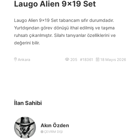
Laugo Alien 9×19 Set
Laugo Alien 9×19 Set tabancam sıfır durumdadır.
Yurtdışından görev dönüşü ithal edilmiş ve taşıma
ruhsatı çıkarılmıştır. Silahı tanıyanlar özelliklerini ve
değerini bilir.
Ankara
205 #18361
18 Mayıs 2026
İlan Sahibi
Akın Özden
ÇEVRIM DIŞI