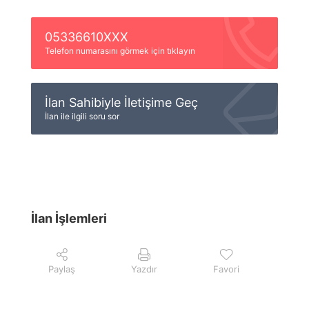
05336610XXX
Telefon numarasını görmek için tıklayın
İlan Sahibiyle İletişime Geç
İlan ile ilgili soru sor
İlan İşlemleri
Paylaş
Yazdır
Favori