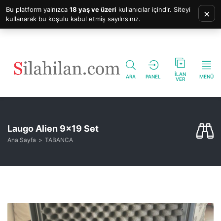
Bu platform yalnızca
18 yaş ve üzeri
kullanıcılar içindir. Siteyi
×
kullanarak bu koşulu kabul etmiş sayılırsınız.
İLAN
ARA
PANEL
MENÜ
VER
Laugo Alien 9×19 Set
Ana Sayfa
TABANCA