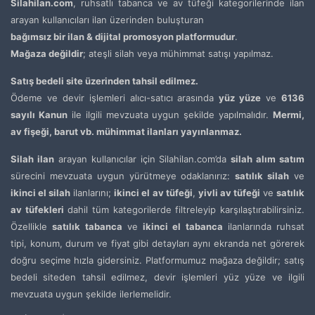
Silahilan.com
, ruhsatlı tabanca ve av tüfeği kategorilerinde ilan
arayan kullanıcıları ilan üzerinden buluşturan
bağımsız bir ilan & dijital promosyon platformudur
.
Mağaza değildir
; ateşli silah veya mühimmat satışı yapılmaz.
Satış bedeli site üzerinden tahsil edilmez.
Ödeme ve devir işlemleri alıcı-satıcı arasında
yüz yüze
ve
6136
sayılı Kanun
ile ilgili mevzuata uygun şekilde yapılmalıdır.
Mermi,
av fişeği, barut vb. mühimmat ilanları yayınlanmaz.
Silah ilan
arayan kullanıcılar için Silahilan.com’da
silah alım satım
sürecini mevzuata uygun yürütmeye odaklanırız:
satılık silah
ve
ikinci el silah
ilanlarını;
ikinci el av tüfeği
,
yivli av tüfeği
ve
satılık
av tüfekleri
dahil tüm kategorilerde filtreleyip karşılaştırabilirsiniz.
Özellikle
satılık tabanca
ve
ikinci el tabanca
ilanlarında ruhsat
tipi, konum, durum ve fiyat gibi detayları aynı ekranda net görerek
doğru seçime hızla gidersiniz. Platformumuz mağaza değildir; satış
bedeli siteden tahsil edilmez, devir işlemleri yüz yüze ve ilgili
mevzuata uygun şekilde ilerlemelidir.