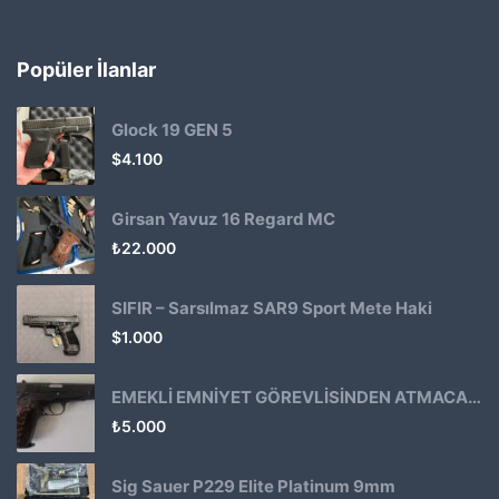
Popüler İlanlar
Glock 19 GEN 5
$
4.100
Girsan Yavuz 16 Regard MC
₺
22.000
SIFIR – Sarsılmaz SAR9 Sport Mete Haki
$
1.000
EMEKLİ EMNİYET GÖREVLİSİNDEN ATMACA 53 KLASİK14
₺
5.000
Sig Sauer P229 Elite Platinum 9mm