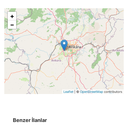
+
−
Leaflet
| ©
OpenStreetMap
contributors
Benzer İlanlar