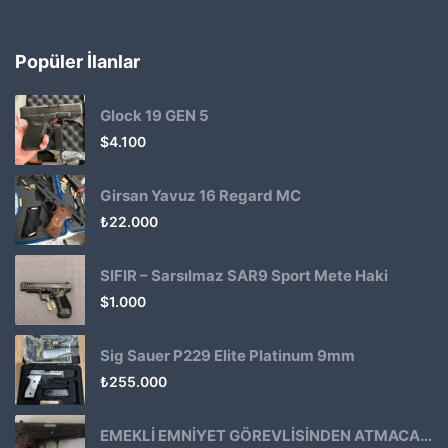
Popüler İlanlar
Glock 19 GEN 5
$
4.100
Girsan Yavuz 16 Regard MC
₺
22.000
SIFIR – Sarsılmaz SAR9 Sport Mete Haki
$
1.000
Sig Sauer P229 Elite Platinum 9mm
₺
255.000
EMEKLİ EMNİYET GÖREVLİSİNDEN ATMACA 53 KLASİK14