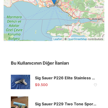
Leaflet
| ©
OpenStreetMap
contributors
Bu Kullanıcının Diğer İlanları
Sig Sauer P226 Elite Stainless 9×19 Özel Gravür
$
9.500
Sig Sauer P229 Two Tone Sport 9×19 Alman