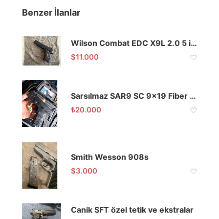
Benzer İlanlar
Wilson Combat EDC X9L 2.0 5 inch 9mm
$
11.000
Sarsılmaz SAR9 SC 9×19 Fiber Gez
₺
20.000
Smith Wesson 908s
$
3.000
Canik SFT özel tetik ve ekstralar