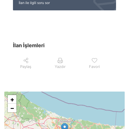
İlan ile ilgili soru sor
İlan İşlemleri
Paylaş
Yazdır
Favori
+
−