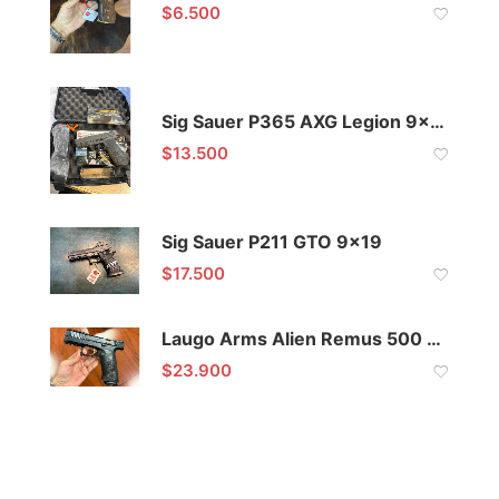
$
6.500
Sig Sauer P365 AXG Legion 9×19
$
13.500
Sig Sauer P211 GTO 9×19
$
17.500
Laugo Arms Alien Remus 500 Limited Edition 9×19
$
23.900