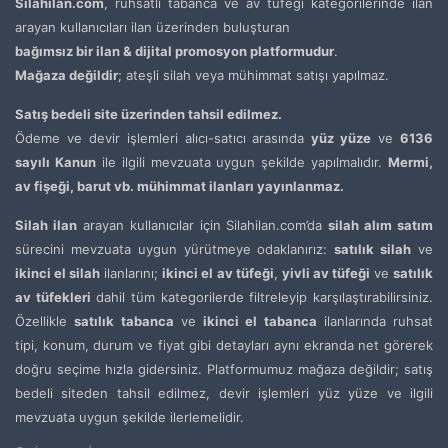
Silahilan.com
, ruhsatlı tabanca ve av tüfeği kategorilerinde ilan
arayan kullanıcıları ilan üzerinden buluşturan
bağımsız bir ilan & dijital promosyon platformudur
.
Mağaza değildir
; ateşli silah veya mühimmat satışı yapılmaz.
Satış bedeli site üzerinden tahsil edilmez.
Ödeme ve devir işlemleri alıcı-satıcı arasında
yüz yüze
ve
6136
sayılı Kanun
ile ilgili mevzuata uygun şekilde yapılmalıdır.
Mermi,
av fişeği, barut vb. mühimmat ilanları yayınlanmaz.
Silah ilan
arayan kullanıcılar için Silahilan.com’da
silah alım satım
sürecini mevzuata uygun yürütmeye odaklanırız:
satılık silah
ve
ikinci el silah
ilanlarını;
ikinci el av tüfeği
,
yivli av tüfeği
ve
satılık
av tüfekleri
dahil tüm kategorilerde filtreleyip karşılaştırabilirsiniz.
Özellikle
satılık tabanca
ve
ikinci el tabanca
ilanlarında ruhsat
tipi, konum, durum ve fiyat gibi detayları aynı ekranda net görerek
doğru seçime hızla gidersiniz. Platformumuz mağaza değildir; satış
bedeli siteden tahsil edilmez, devir işlemleri yüz yüze ve ilgili
mevzuata uygun şekilde ilerlemelidir.