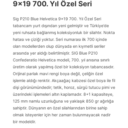
9×19 700. Yıl Özel Seri
Sig P210 Blue Helvetica 9×19 700. Yıl Özel Seri
tabancam yurt dışından yeni gelmiştir ve Türkiye’de
yeni ruhsata bağlanmış koleksiyonluk bir silahtır. Nokta
hatası ve çiziği yoktur. Seri numarası ilk 700 içinde
olan modellerden olup dünyada en kıymetli seriler
arasında yer aldığı belirtilmiştir. SIG Blue P210
Confederatio Helvetica modeli, 700. yıl anısına sınırlı
üretim olarak yapılmış özel bir koleksiyon tabancasıdır.
Orijinal parlak mavi rengi boya değil, çeliğin özel
işlemle aldığı renktir. Akçaağaç kabzesi özel boya ile fil
dişi görünümündedir; tetik, horoz, sürgü tutucu pimi ve
üzerindeki işlemeleri altın kaplamadır. 8+1 kapasiteye,
125 mm namlu uzunluğuna ve yaklaşık 850 gr ağırlığa
sahiptir. Dünyanın en özel silahlarından birine sahip
olmak isteyenler için her zaman bulunmayacak nadir
bir modeldir.