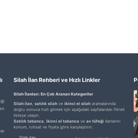
ı
Silah İlan Rehberi ve Hızlı Linkler
P
Silah İlanları: En Çok Aranan Kategoriler
ği
Silah ilan
,
satılık silah
ve
ikinci el silah
aramalarında
den
doğru sonuca hızlı gitmek için aşağıdaki sayfalardan filtreli
listeye ulaşın.
Satılık tabanca
,
ikinci el tabanca
ve
av tüfeği
ilanlarını
konum, ruhsat ve fiyata göre karşılaştırın.
şı
Silah ilan