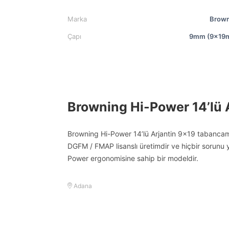
Marka
Brown
Çapı
9mm (9x19
Browning Hi-Power 14’lü 
Browning Hi-Power 14’lü Arjantin 9×19 tabancam 
DGFM / FMAP lisanslı üretimdir ve hiçbir sorunu yok
Power ergonomisine sahip bir modeldir.
Adana