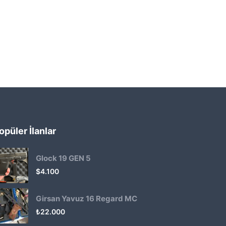
opüler İlanlar
Glock 19 GEN 5
$
4.100
Girsan Yavuz 16 Regard MC
₺
22.000