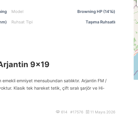
ing
Model
Browning HP (14'lü)
mm)
Ruhsat Tipi
Taşıma Ruhsatlı
Arjantin 9×19
emekli emniyet mensubundan satılıktır. Arjantin FM /
tur. Klasik tek hareket tetik, çift sıralı şarjör ve Hi-
614 #17576
11 Mayıs 2026