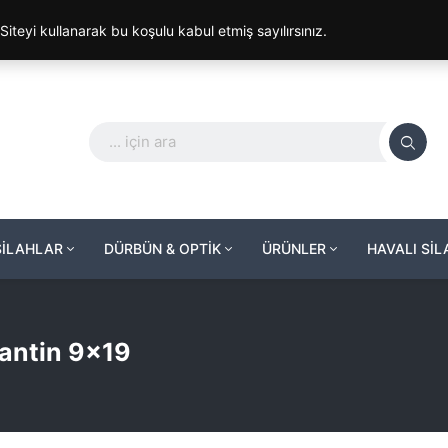
. Siteyi kullanarak bu koşulu kabul etmiş sayılırsınız.
SİLAHLAR
DÜRBÜN & OPTİK
ÜRÜNLER
HAVALI Sİ
jantin 9×19