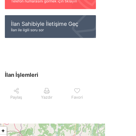
Telefon numarasını görmek için tıklayın
İlan Sahibiyle İletişime Geç
İlan ile ilgili soru sor
İlan İşlemleri
Paylaş
Yazdır
Favori
+