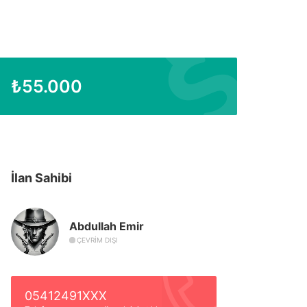
₺
55.000
İlan Sahibi
Abdullah Emir
ÇEVRIM DIŞI
05412491XXX