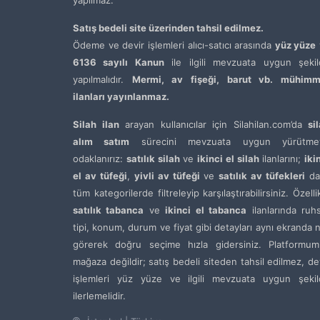
Satış bedeli site üzerinden tahsil edilmez.
Ödeme ve devir işlemleri alıcı-satıcı arasında
yüz yüze
6136 sayılı Kanun
ile ilgili mevzuata uygun şekil
yapılmalıdır.
Mermi, av fişeği, barut vb. mühimm
ilanları yayınlanmaz.
Silah ilan
arayan kullanıcılar için Silahilan.com’da
si
alım satım
sürecini mevzuata uygun yürütme
odaklanırız:
satılık silah
ve
ikinci el silah
ilanlarını;
iki
el av tüfeği
,
yivli av tüfeği
ve
satılık av tüfekleri
da
tüm kategorilerde filtreleyip karşılaştırabilirsiniz. Özelli
satılık tabanca
ve
ikinci el tabanca
ilanlarında ruh
tipi, konum, durum ve fiyat gibi detayları aynı ekranda 
görerek doğru seçime hızla gidersiniz. Platformum
mağaza değildir; satış bedeli siteden tahsil edilmez, de
işlemleri yüz yüze ve ilgili mevzuata uygun şekil
ilerlemelidir.