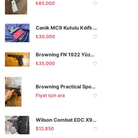
₺
85.000
Canik MC9 Kutulu Kılıflı Sıfır
₺
30.000
Browning FN 1922 Yüzüklü 7.65mm
₺
35.000
Browning Practical Sport 511 Serisi
Fiyat için ara
Wilson Combat EDC X9L 2.0 9×19
$
12.850