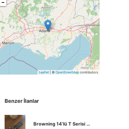
−
Leaflet
| ©
OpenStreetMap
contributors
Benzer İlanlar
Browning 14’lü T Serisi Özel Yapım