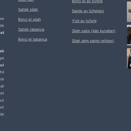
İkinci el av tüfeği
Satılık silah
Satılık av tüfekleri
ve
İkinci el silah
Yivli av tüfeği
de
Satılık tabanca
Silah satış (ilan kuralları)
at
İkinci el tabanca
Silah alım satım rehberi
lah
ye
nci
hil
kle
sat
net
uz
vir
de