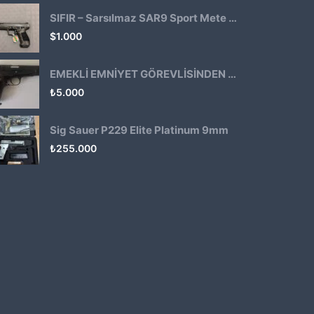
SIFIR – Sarsılmaz SAR9 Sport Mete Haki
$
1.000
EMEKLİ EMNİYET GÖREVLİSİNDEN ATMACA 53 KLASİK14
₺
5.000
Sig Sauer P229 Elite Platinum 9mm
₺
255.000