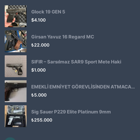
Glock 19 GEN 5
$
4.100
Girsan Yavuz 16 Regard MC
₺
22.000
SIFIR – Sarsılmaz SAR9 Sport Mete Haki
$
1.000
EMEKLİ EMNİYET GÖREVLİSİNDEN ATMACA 53 KLASİK14
₺
5.000
Sig Sauer P229 Elite Platinum 9mm
₺
255.000