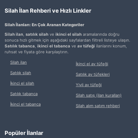
Silah İlan Rehberi ve Hızlı Linkler
Silah İlanları: En Çok Aranan Kategoriler
Silah ilan
,
satılık silah
ve
ikinci el silah
aramalarında doğru
sonuca hızlı gitmek için aşağıdaki sayfalardan filtreli listeye ulaşın.
Satılık tabanca
,
ikinci el tabanca
ve
av tüfeği
ilanlarını konum,
ruhsat ve fiyata göre karşılaştırın.
Silah ilan
İkinci el av tüfeği
Satılık silah
Satılık av tüfekleri
İkinci el silah
Yivli av tüfeği
Satılık tabanca
Silah satış (ilan kuralları)
İkinci el tabanca
Silah alım satım rehberi
Popüler İlanlar