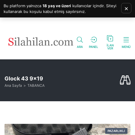
Bu platform yalnızca
18 yaş ve üzeri
kullanıcılar içindir. Siteyi
×
kullanarak bu koşulu kabul etmiş sayılırsınız.
İLAN
ARA
PANEL
MENÜ
VER
Glock 43 9×19
Ana Sayfa
TABANCA
PAZARLIKLI