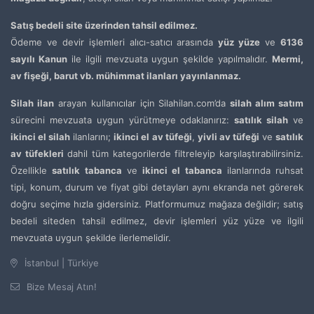
Satış bedeli site üzerinden tahsil edilmez.
Ödeme ve devir işlemleri alıcı-satıcı arasında
yüz yüze
ve
6136
sayılı Kanun
ile ilgili mevzuata uygun şekilde yapılmalıdır.
Mermi,
av fişeği, barut vb. mühimmat ilanları yayınlanmaz.
Silah ilan
arayan kullanıcılar için Silahilan.com’da
silah alım satım
sürecini mevzuata uygun yürütmeye odaklanırız:
satılık silah
ve
ikinci el silah
ilanlarını;
ikinci el av tüfeği
,
yivli av tüfeği
ve
satılık
av tüfekleri
dahil tüm kategorilerde filtreleyip karşılaştırabilirsiniz.
Özellikle
satılık tabanca
ve
ikinci el tabanca
ilanlarında ruhsat
tipi, konum, durum ve fiyat gibi detayları aynı ekranda net görerek
doğru seçime hızla gidersiniz. Platformumuz mağaza değildir; satış
bedeli siteden tahsil edilmez, devir işlemleri yüz yüze ve ilgili
mevzuata uygun şekilde ilerlemelidir.
İstanbul | Türkiye
Bize Mesaj Atın!