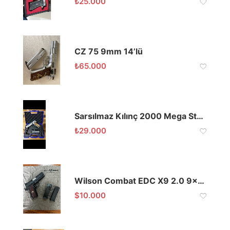
₺
25.000
CZ 75 9mm 14’lü
₺
65.000
Sarsılmaz Kılınç 2000 Mega Stainless Steel Mat
₺
29.000
Wilson Combat EDC X9 2.0 9×19 Sıfır Kutusunda
$
10.000