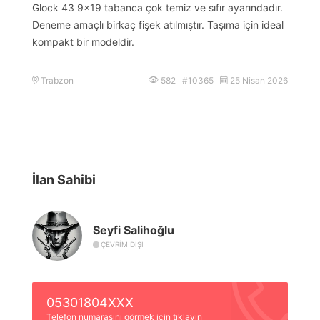
Glock 43 9×19 tabanca çok temiz ve sıfır ayarındadır.
Deneme amaçlı birkaç fişek atılmıştır. Taşıma için ideal
kompakt bir modeldir.
Trabzon
582 #10365
25 Nisan 2026
İlan Sahibi
Seyfi Salihoğlu
ÇEVRIM DIŞI
05301804XXX
Telefon numarasını görmek için tıklayın