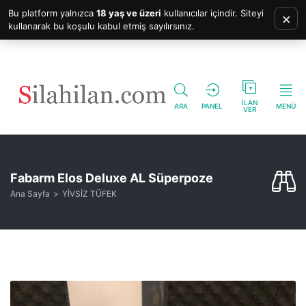
Bu platform yalnızca
18 yaş ve üzeri
kullanıcılar içindir. Siteyi
×
kullanarak bu koşulu kabul etmiş sayılırsınız.
İLAN
ARA
PANEL
MENÜ
VER
Fabarm Elos Deluxe AL Süperpoze
Ana Sayfa
YİVSİZ TÜFEK