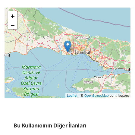
+
−
Leaflet
| ©
OpenStreetMap
contributors
Bu Kullanıcının Diğer İlanları