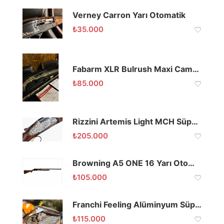
Verney Carron Yarı Otomatik
₺
35.000
Fabarm XLR Bulrush Maxi Camo Max5 Yarı Otomatik
₺
85.000
Rizzini Artemis Light MCH Süperpoze Av Tüfeği
₺
205.000
Browning A5 ONE 16 Yarı Otomatik
₺
105.000
Franchi Feeling Alüminyum Süperpoze 12
₺
115.000