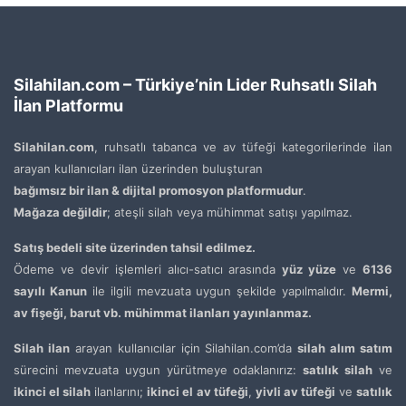
Silahilan.com – Türkiye’nin Lider Ruhsatlı Silah
İlan Platformu
Silahilan.com
, ruhsatlı tabanca ve av tüfeği kategorilerinde ilan
arayan kullanıcıları ilan üzerinden buluşturan
bağımsız bir ilan & dijital promosyon platformudur
.
Mağaza değildir
; ateşli silah veya mühimmat satışı yapılmaz.
Satış bedeli site üzerinden tahsil edilmez.
Ödeme ve devir işlemleri alıcı-satıcı arasında
yüz yüze
ve
6136
sayılı Kanun
ile ilgili mevzuata uygun şekilde yapılmalıdır.
Mermi,
av fişeği, barut vb. mühimmat ilanları yayınlanmaz.
Silah ilan
arayan kullanıcılar için Silahilan.com’da
silah alım satım
sürecini mevzuata uygun yürütmeye odaklanırız:
satılık silah
ve
ikinci el silah
ilanlarını;
ikinci el av tüfeği
,
yivli av tüfeği
ve
satılık