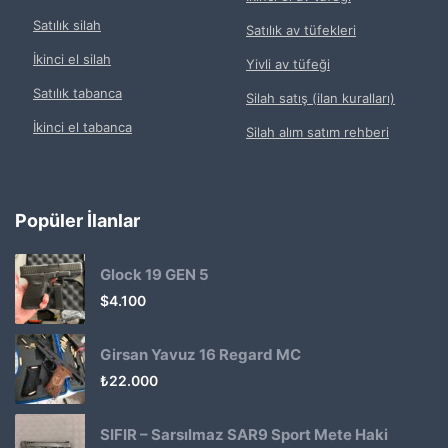
Satılık silah
Satılık av tüfekleri
İkinci el silah
Yivli av tüfeği
Satılık tabanca
Silah satış (ilan kuralları)
İkinci el tabanca
Silah alım satım rehberi
Popüler İlanlar
Glock 19 GEN 5
$
4.100
Girsan Yavuz 16 Regard MC
₺
22.000
SIFIR – Sarsılmaz SAR9 Sport Mete Haki