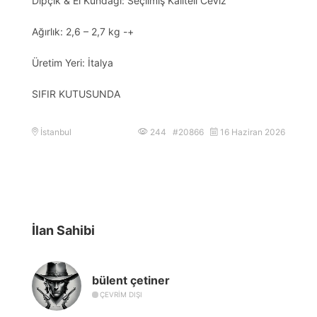
Dipçik & El Kundağı: Seçilmiş Kaliteli Ceviz
Ağırlık: 2,6 – 2,7 kg -+
Üretim Yeri: İtalya
SIFIR KUTUSUNDA
İstanbul
244 #20866
16 Haziran 2026
İlan Sahibi
bülent çetiner
ÇEVRIM DIŞI