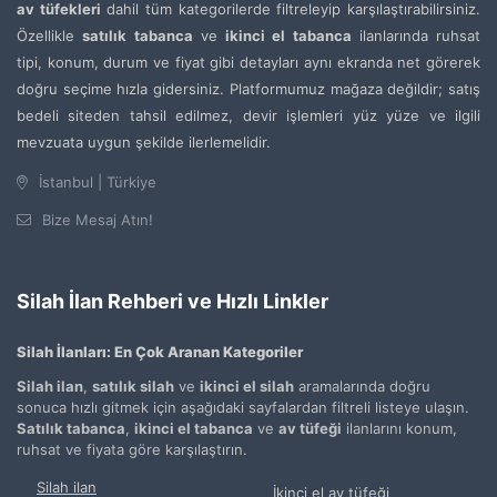
av tüfekleri
dahil tüm kategorilerde filtreleyip karşılaştırabilirsiniz.
Özellikle
satılık tabanca
ve
ikinci el tabanca
ilanlarında ruhsat
tipi, konum, durum ve fiyat gibi detayları aynı ekranda net görerek
doğru seçime hızla gidersiniz. Platformumuz mağaza değildir; satış
bedeli siteden tahsil edilmez, devir işlemleri yüz yüze ve ilgili
mevzuata uygun şekilde ilerlemelidir.
İstanbul | Türkiye
Bize Mesaj Atın!
Silah İlan Rehberi ve Hızlı Linkler
Silah İlanları: En Çok Aranan Kategoriler
Silah ilan
,
satılık silah
ve
ikinci el silah
aramalarında doğru
sonuca hızlı gitmek için aşağıdaki sayfalardan filtreli listeye ulaşın.
Satılık tabanca
,
ikinci el tabanca
ve
av tüfeği
ilanlarını konum,
ruhsat ve fiyata göre karşılaştırın.
Silah ilan
İkinci el av tüfeği