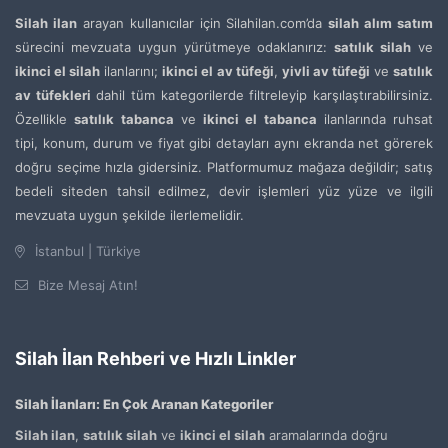
Silah ilan
arayan kullanıcılar için Silahilan.com’da
silah alım satım
sürecini mevzuata uygun yürütmeye odaklanırız:
satılık silah
ve
ikinci el silah
ilanlarını;
ikinci el av tüfeği
,
yivli av tüfeği
ve
satılık
av tüfekleri
dahil tüm kategorilerde filtreleyip karşılaştırabilirsiniz.
Özellikle
satılık tabanca
ve
ikinci el tabanca
ilanlarında ruhsat
tipi, konum, durum ve fiyat gibi detayları aynı ekranda net görerek
doğru seçime hızla gidersiniz. Platformumuz mağaza değildir; satış
bedeli siteden tahsil edilmez, devir işlemleri yüz yüze ve ilgili
mevzuata uygun şekilde ilerlemelidir.
İstanbul | Türkiye
Bize Mesaj Atın!
Silah İlan Rehberi ve Hızlı Linkler
Silah İlanları: En Çok Aranan Kategoriler
Silah ilan
,
satılık silah
ve
ikinci el silah
aramalarında doğru