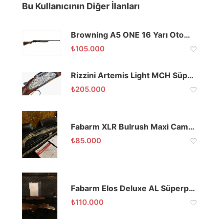
Bu Kullanıcının Diğer İlanları
Browning A5 ONE 16 Yarı Otomatik
₺
105.000
Rizzini Artemis Light MCH Süperpoze Av Tüfeği
₺
205.000
Fabarm XLR Bulrush Maxi Camo Max5 Yarı Otomatik
₺
85.000
Fabarm Elos Deluxe AL Süperpoze
₺
110.000