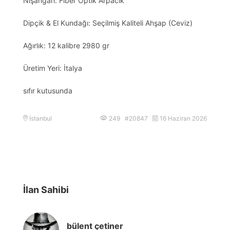
Nişangah: Fiber Optik Arpacık
Dipçik & El Kundağı: Seçilmiş Kaliteli Ahşap (Ceviz)
Ağırlık: 12 kalibre 2980 gr
Üretim Yeri: İtalya
sıfır kutusunda
İstanbul
249 #20847
16 Haziran 2026
İlan Sahibi
bülent çetiner