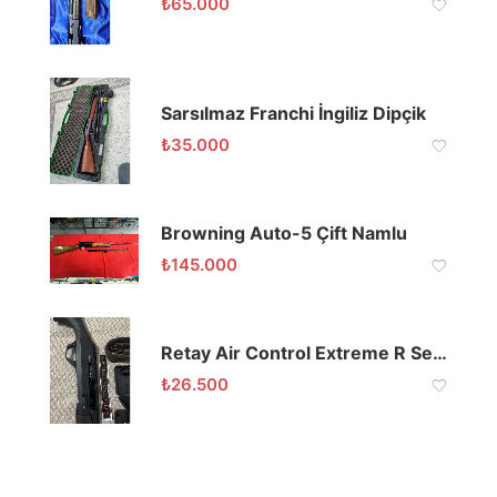
₺
65.000
Sarsılmaz Franchi İngiliz Dipçik
₺
35.000
Browning Auto-5 Çift Namlu
₺
145.000
Retay Air Control Extreme R Sentetik Yarı Otomatik 71 cm Namlu
₺
26.500