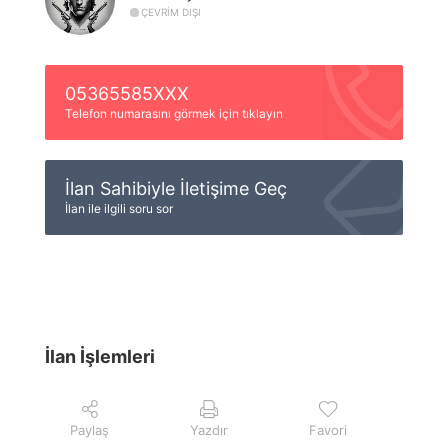
ÇEVRIM DIŞI
05365585XXX
Telefon numarasını görmek için tıklayın
İlan Sahibiyle İletişime Geç
İlan ile ilgili soru sor
İlan İşlemleri
Paylaş
Yazdır
Favori