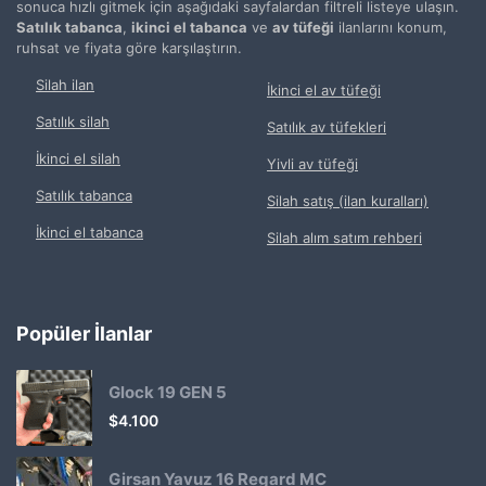
sonuca hızlı gitmek için aşağıdaki sayfalardan filtreli listeye ulaşın.
Satılık tabanca
,
ikinci el tabanca
ve
av tüfeği
ilanlarını konum,
ruhsat ve fiyata göre karşılaştırın.
Silah ilan
İkinci el av tüfeği
Satılık silah
Satılık av tüfekleri
İkinci el silah
Yivli av tüfeği
Satılık tabanca
Silah satış (ilan kuralları)
İkinci el tabanca
Silah alım satım rehberi
Popüler İlanlar
Glock 19 GEN 5
$
4.100
Girsan Yavuz 16 Regard MC