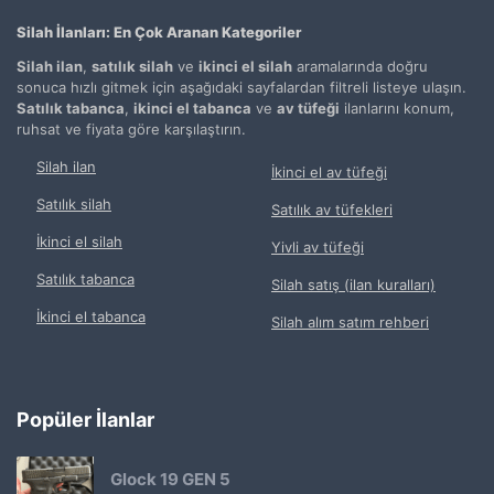
Silah İlanları: En Çok Aranan Kategoriler
Silah ilan
,
satılık silah
ve
ikinci el silah
aramalarında doğru
sonuca hızlı gitmek için aşağıdaki sayfalardan filtreli listeye ulaşın.
Satılık tabanca
,
ikinci el tabanca
ve
av tüfeği
ilanlarını konum,
ruhsat ve fiyata göre karşılaştırın.
Silah ilan
İkinci el av tüfeği
Satılık silah
Satılık av tüfekleri
İkinci el silah
Yivli av tüfeği
Satılık tabanca
Silah satış (ilan kuralları)
İkinci el tabanca
Silah alım satım rehberi
Popüler İlanlar
Glock 19 GEN 5