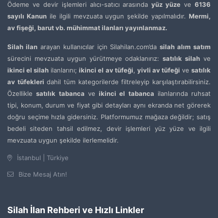
Ödeme ve devir işlemleri alıcı-satıcı arasında
yüz yüze
ve
6136
sayılı Kanun
ile ilgili mevzuata uygun şekilde yapılmalıdır.
Mermi,
av fişeği, barut vb. mühimmat ilanları yayınlanmaz.
Silah ilan
arayan kullanıcılar için Silahilan.com’da
silah alım satım
sürecini mevzuata uygun yürütmeye odaklanırız:
satılık silah
ve
ikinci el silah
ilanlarını;
ikinci el av tüfeği
,
yivli av tüfeği
ve
satılık
av tüfekleri
dahil tüm kategorilerde filtreleyip karşılaştırabilirsiniz.
Özellikle
satılık tabanca
ve
ikinci el tabanca
ilanlarında ruhsat
tipi, konum, durum ve fiyat gibi detayları aynı ekranda net görerek
doğru seçime hızla gidersiniz. Platformumuz mağaza değildir; satış
bedeli siteden tahsil edilmez, devir işlemleri yüz yüze ve ilgili
mevzuata uygun şekilde ilerlemelidir.
İstanbul | Türkiye
Bize Mesaj Atın!
Silah İlan Rehberi ve Hızlı Linkler