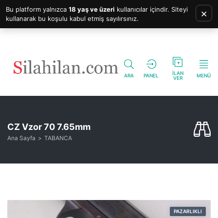
Bu platform yalnızca
18 yaş ve üzeri
kullanıcılar içindir. Siteyi
×
kullanarak bu koşulu kabul etmiş sayılırsınız.
İLAN
ARA
PANEL
MENÜ
VER
CZ Vzor 70 7.65mm
Ana Sayfa
TABANCA
PAZARLIKLI