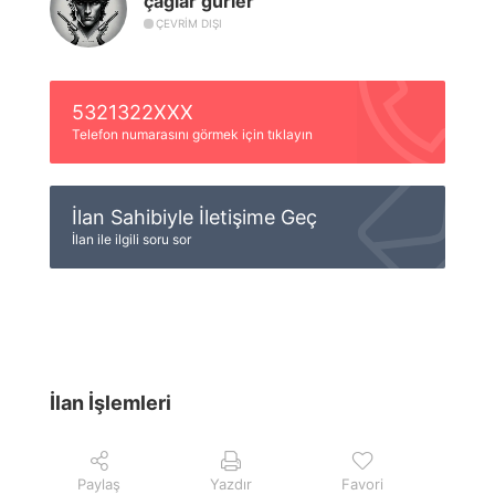
çağlar gürler
ÇEVRIM DIŞI
5321322XXX
Telefon numarasını görmek için tıklayın
İlan Sahibiyle İletişime Geç
İlan ile ilgili soru sor
İlan İşlemleri
Paylaş
Yazdır
Favori