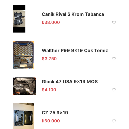
Canik Rival S Krom Tabanca
₺
38.000
Walther P99 9×19 Çok Temiz
$
3.750
Glock 47 USA 9×19 MOS
$
4.100
CZ 75 9×19
₺
60.000