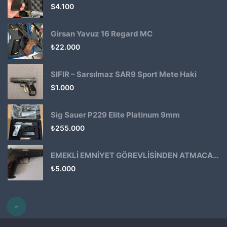
$
4.100
Girsan Yavuz 16 Regard MC
₺
22.000
SIFIR – Sarsılmaz SAR9 Sport Mete Haki
$
1.000
Sig Sauer P229 Elite Platinum 9mm
₺
255.000
EMEKLİ EMNİYET GÖREVLİSİNDEN ATMACA 53 KLASİK14
₺
5.000