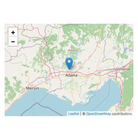
+
−
Leaflet
| ©
OpenStreetMap
contributors