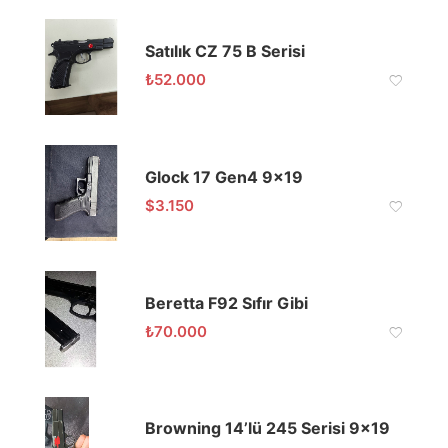
Satılık CZ 75 B Serisi
₺
52.000
Glock 17 Gen4 9×19
$
3.150
Beretta F92 Sıfır Gibi
₺
70.000
Browning 14’lü 245 Serisi 9×19