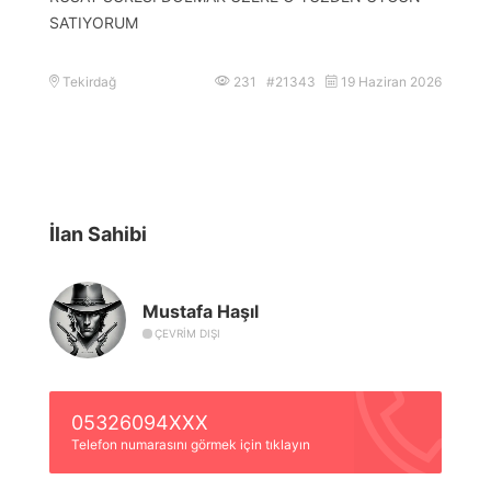
SATIYORUM
Tekirdağ
231 #21343
19 Haziran 2026
İlan Sahibi
Mustafa Haşıl
ÇEVRIM DIŞI
05326094XXX
Telefon numarasını görmek için tıklayın