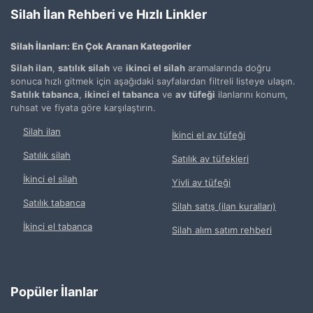
Silah İlan Rehberi ve Hızlı Linkler
Silah İlanları: En Çok Aranan Kategoriler
Silah ilan
,
satılık silah
ve
ikinci el silah
aramalarında doğru
sonuca hızlı gitmek için aşağıdaki sayfalardan filtreli listeye ulaşın.
Satılık tabanca
,
ikinci el tabanca
ve
av tüfeği
ilanlarını konum,
ruhsat ve fiyata göre karşılaştırın.
Silah ilan
İkinci el av tüfeği
Satılık silah
Satılık av tüfekleri
İkinci el silah
Yivli av tüfeği
Satılık tabanca
Silah satış (ilan kuralları)
İkinci el tabanca
Silah alım satım rehberi
Popüler İlanlar