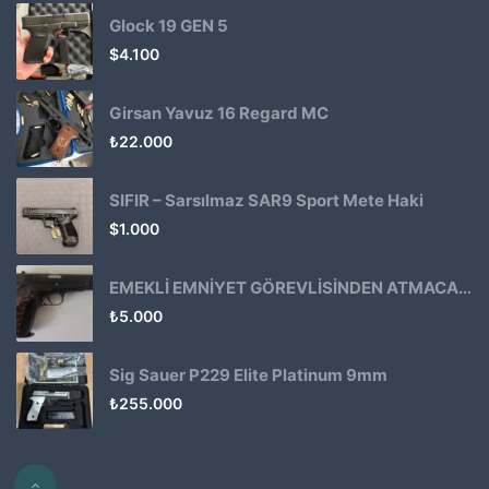
Glock 19 GEN 5
$
4.100
Girsan Yavuz 16 Regard MC
₺
22.000
SIFIR – Sarsılmaz SAR9 Sport Mete Haki
$
1.000
EMEKLİ EMNİYET GÖREVLİSİNDEN ATMACA 53 KLASİK14
₺
5.000
Sig Sauer P229 Elite Platinum 9mm
₺
255.000