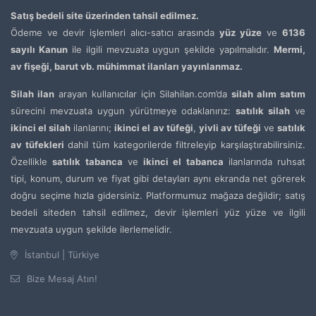
Satış bedeli site üzerinden tahsil edilmez.
Ödeme ve devir işlemleri alıcı-satıcı arasında
yüz yüze
ve
6136
sayılı Kanun
ile ilgili mevzuata uygun şekilde yapılmalıdır.
Mermi,
av fişeği, barut vb. mühimmat ilanları yayınlanmaz.
Silah ilan
arayan kullanıcılar için Silahilan.com’da
silah alım satım
sürecini mevzuata uygun yürütmeye odaklanırız:
satılık silah
ve
ikinci el silah
ilanlarını;
ikinci el av tüfeği
,
yivli av tüfeği
ve
satılık
av tüfekleri
dahil tüm kategorilerde filtreleyip karşılaştırabilirsiniz.
Özellikle
satılık tabanca
ve
ikinci el tabanca
ilanlarında ruhsat
tipi, konum, durum ve fiyat gibi detayları aynı ekranda net görerek
doğru seçime hızla gidersiniz. Platformumuz mağaza değildir; satış
bedeli siteden tahsil edilmez, devir işlemleri yüz yüze ve ilgili
mevzuata uygun şekilde ilerlemelidir.
İstanbul | Türkiye
Bize Mesaj Atın!