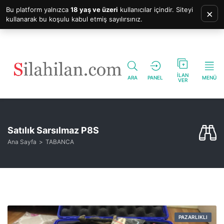
Bu platform yalnızca
18 yaş ve üzeri
kullanıcılar içindir. Siteyi
×
kullanarak bu koşulu kabul etmiş sayılırsınız.
İLAN
ARA
PANEL
MENÜ
VER
Satılık Sarsılmaz P8S
Ana Sayfa
TABANCA
PAZARLIKLI