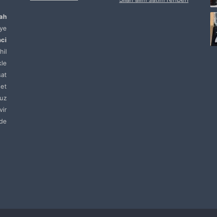
lah
ye
nci
hil
kle
sat
net
uz
vir
de