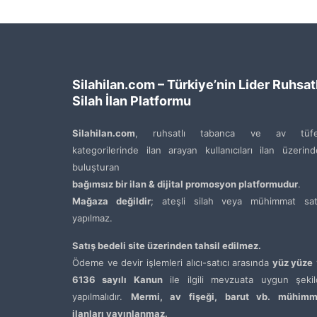
Silahilan.com – Türkiye’nin Lider Ruhsatl
Silah İlan Platformu
Silahilan.com
, ruhsatlı tabanca ve av tüfe
kategorilerinde ilan arayan kullanıcıları ilan üzerin
buluşturan
bağımsız bir ilan & dijital promosyon platformudur
.
Mağaza değildir
; ateşli silah veya mühimmat satı
yapılmaz.
Satış bedeli site üzerinden tahsil edilmez.
Ödeme ve devir işlemleri alıcı-satıcı arasında
yüz yüze
6136 sayılı Kanun
ile ilgili mevzuata uygun şekil
yapılmalıdır.
Mermi, av fişeği, barut vb. mühimm
ilanları yayınlanmaz.