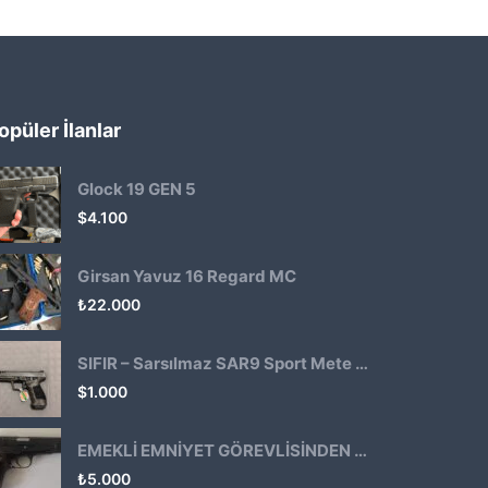
opüler İlanlar
Glock 19 GEN 5
$
4.100
Girsan Yavuz 16 Regard MC
₺
22.000
SIFIR – Sarsılmaz SAR9 Sport Mete Haki
$
1.000
EMEKLİ EMNİYET GÖREVLİSİNDEN ATMACA 53 KLASİK14
₺
5.000