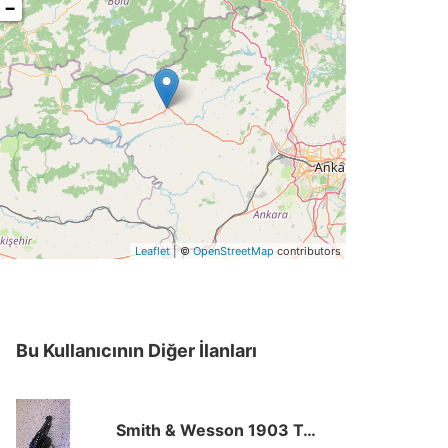
−
Leaflet
| ©
OpenStreetMap
contributors
Bu Kullanıcının Diğer İlanları
Smith & Wesson 1903 Toplu 32 Long