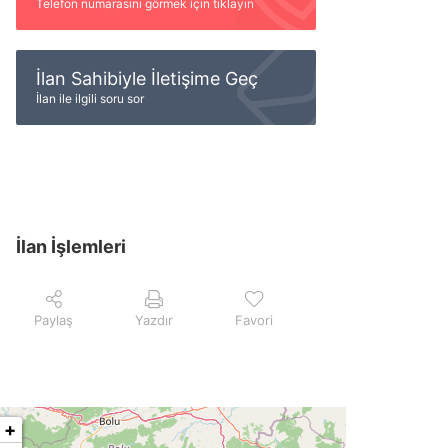
Telefon numarasını görmek için tıklayın
İlan Sahibiyle İletişime Geç
İlan ile ilgili soru sor
İlan İşlemleri
Paylaş
Yazdır
Favori
+