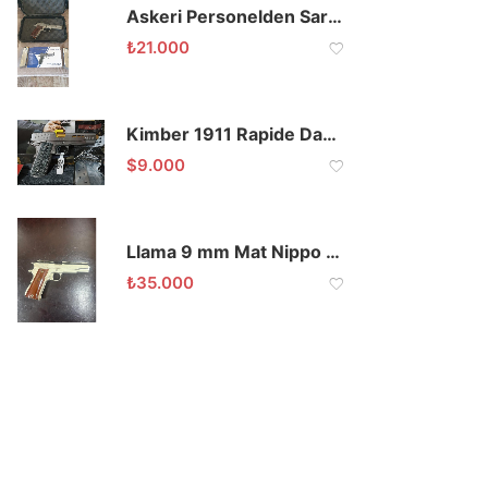
Askeri Personelden Sarsılmaz Kılınç 2000 Mega
₺
21.000
Kimber 1911 Rapide Dawn .45 ACP Koleksiyonluk
$
9.000
Llama 9 mm Mat Nippo Kaplama
₺
35.000