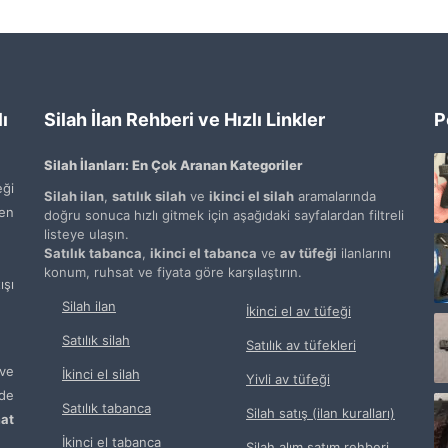
ı
Silah İlan Rehberi ve Hızlı Linkler
P
Silah İlanları: En Çok Aranan Kategoriler
ği
Silah ilan
,
satılık silah
ve
ikinci el silah
aramalarında
den
doğru sonuca hızlı gitmek için aşağıdaki sayfalardan filtreli
listeye ulaşın.
Satılık tabanca
,
ikinci el tabanca
ve
av tüfeği
ilanlarını
konum, ruhsat ve fiyata göre karşılaştırın.
şı
Silah ilan
İkinci el av tüfeği
Satılık silah
Satılık av tüfekleri
ve
İkinci el silah
Yivli av tüfeği
de
Satılık tabanca
Silah satış (ilan kuralları)
at
İkinci el tabanca
Silah alım satım rehberi