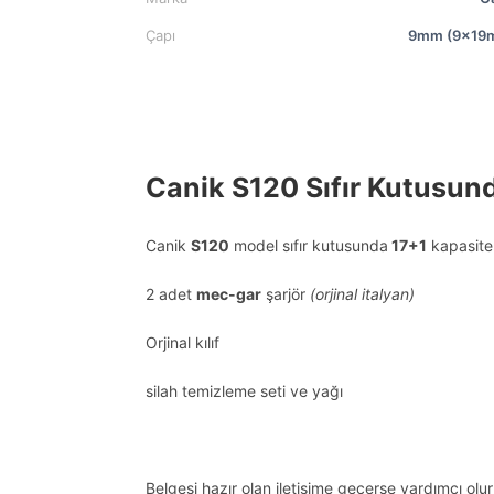
Çapı
9mm (9x19
Canik S120 Sıfır Kutusun
Canik
S120
model sıfır kutusunda
17+1
kapasite 
2 adet
mec-gar
şarjör
(orjinal italyan)
Orjinal kılıf
silah temizleme seti ve yağı
Belgesi hazır olan iletişime geçerse yardımcı olu