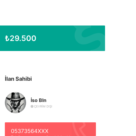
₺
29.500
İlan Sahibi
İso Bln
ÇEVRIM DIŞI
05373564XXX