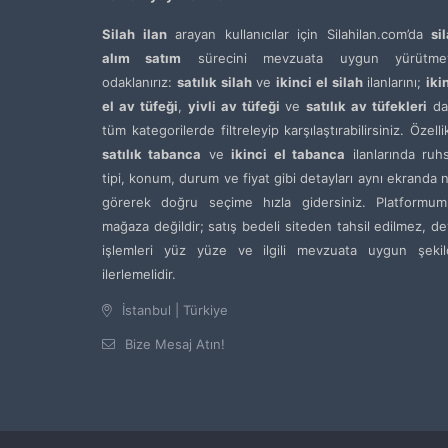
Silah ilan
arayan kullanıcılar için Silahilan.com’da
si
alım satım
sürecini mevzuata uygun yürütme
odaklanırız:
satılık silah
ve
ikinci el silah
ilanlarını;
iki
el av tüfeği
,
yivli av tüfeği
ve
satılık av tüfekleri
da
tüm kategorilerde filtreleyip karşılaştırabilirsiniz. Özelli
satılık tabanca
ve
ikinci el tabanca
ilanlarında ruh
tipi, konum, durum ve fiyat gibi detayları aynı ekranda 
görerek doğru seçime hızla gidersiniz. Platformum
mağaza değildir; satış bedeli siteden tahsil edilmez, de
işlemleri yüz yüze ve ilgili mevzuata uygun şekil
ilerlemelidir.
İstanbul | Türkiye
Bize Mesaj Atın!