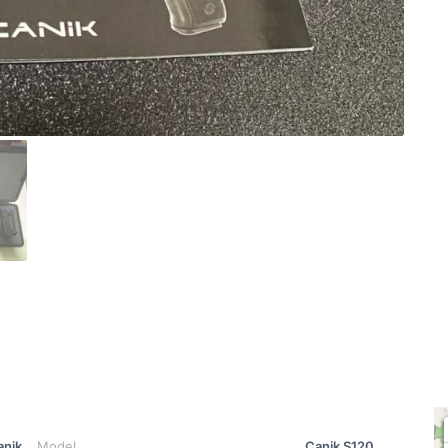
anik
Model
Canik S120