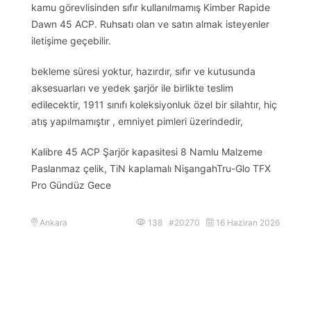
kamu görevlisinden sıfır kullanılmamış Kimber Rapide
Dawn 45 ACP. Ruhsatı olan ve satın almak isteyenler
iletişime geçebilir.
bekleme süresi yoktur, hazırdır, sıfır ve kutusunda
aksesuarları ve yedek şarjör ile birlikte teslim
edilecektir, 1911 sınıfı koleksiyonluk özel bir silahtır, hiç
atış yapılmamıştır , emniyet pimleri üzerindedir,
Kalibre 45 ACP Şarjör kapasitesi 8 Namlu Malzeme
Paslanmaz çelik, TiN kaplamalı NişangahTru-Glo TFX
Pro Gündüz Gece
Ankara
138 #20270
16 Haziran 2026