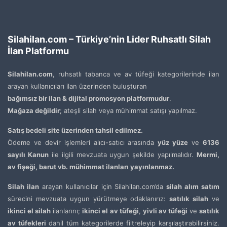
Silahilan.com – Türkiye’nin Lider Ruhsatlı Silah
İlan Platformu
Silahilan.com
, ruhsatlı tabanca ve av tüfeği kategorilerinde ilan
arayan kullanıcıları ilan üzerinden buluşturan
bağımsız bir ilan & dijital promosyon platformudur
.
Mağaza değildir
; ateşli silah veya mühimmat satışı yapılmaz.
Satış bedeli site üzerinden tahsil edilmez.
Ödeme ve devir işlemleri alıcı-satıcı arasında
yüz yüze
ve
6136
sayılı Kanun
ile ilgili mevzuata uygun şekilde yapılmalıdır.
Mermi,
av fişeği, barut vb. mühimmat ilanları yayınlanmaz.
Silah ilan
arayan kullanıcılar için Silahilan.com’da
silah alım satım
sürecini mevzuata uygun yürütmeye odaklanırız:
satılık silah
ve
ikinci el silah
ilanlarını;
ikinci el av tüfeği
,
yivli av tüfeği
ve
satılık
av tüfekleri
dahil tüm kategorilerde filtreleyip karşılaştırabilirsiniz.