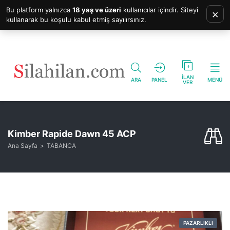
Bu platform yalnızca
18 yaş ve üzeri
kullanıcılar içindir. Siteyi
×
kullanarak bu koşulu kabul etmiş sayılırsınız.
İLAN
ARA
PANEL
MENÜ
VER
Kimber Rapide Dawn 45 ACP
Ana Sayfa
TABANCA
PAZARLIKLI