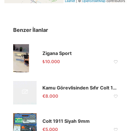
Leaflet
| ©
OpenStreetMap
contributors
Benzer İlanlar
Zigana Sport
₺
10.000
Kamu Görevlisinden Sıfır Colt 1911 Classic
€
8.000
Colt 1911 Siyah 9mm
€
5.000