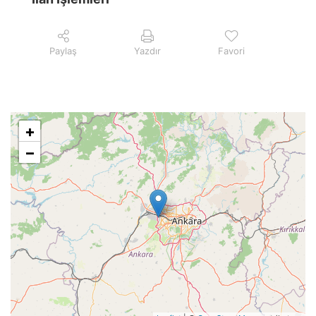
Paylaş
Yazdır
Favori
+
−