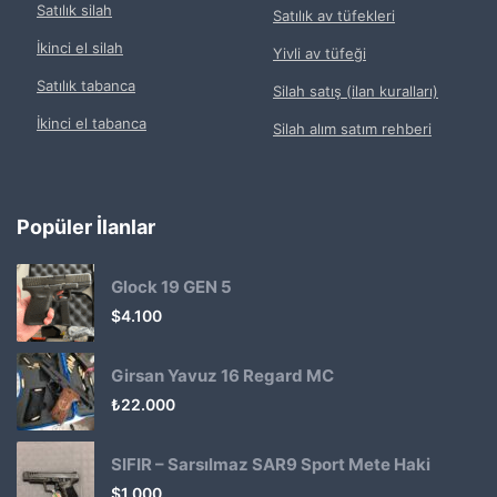
Satılık silah
Satılık av tüfekleri
İkinci el silah
Yivli av tüfeği
Satılık tabanca
Silah satış (ilan kuralları)
İkinci el tabanca
Silah alım satım rehberi
Popüler İlanlar
Glock 19 GEN 5
$
4.100
Girsan Yavuz 16 Regard MC
₺
22.000
SIFIR – Sarsılmaz SAR9 Sport Mete Haki
$
1.000