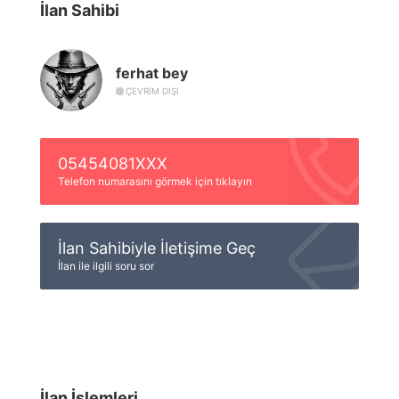
İlan Sahibi
ferhat bey
ÇEVRIM DIŞI
05454081XXX
Telefon numarasını görmek için tıklayın
İlan Sahibiyle İletişime Geç
İlan ile ilgili soru sor
İlan İşlemleri