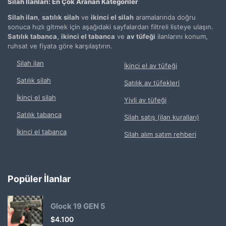
Silah İlanları: En Çok Aranan Kategoriler
Silah ilan
,
satılık silah
ve
ikinci el silah
aramalarında doğru
sonuca hızlı gitmek için aşağıdaki sayfalardan filtreli listeye ulaşın.
Satılık tabanca
,
ikinci el tabanca
ve
av tüfeği
ilanlarını konum,
ruhsat ve fiyata göre karşılaştırın.
Silah ilan
İkinci el av tüfeği
Satılık silah
Satılık av tüfekleri
İkinci el silah
Yivli av tüfeği
Satılık tabanca
Silah satış (ilan kuralları)
İkinci el tabanca
Silah alım satım rehberi
Popüler İlanlar
Glock 19 GEN 5
$
4.100