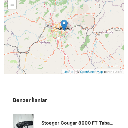
−
Leaflet
| ©
OpenStreetMap
contributors
Benzer İlanlar
Stoeger Cougar 8000 FT Tabanca