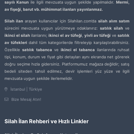
sayılı Kanun
ile ilgili mevzuata uygun şekilde yapılmalıdır.
Mermi,
av fişeği, barut vb. mühimmat ilanları yayınlanmaz.
Silah ilan
arayan kullanıcılar için Silahilan.com’da
silah alım satım
sürecini mevzuata uygun yürütmeye odaklanırız:
satılık silah
ve
ikinci el silah
ilanlarını;
ikinci el av tüfeği
,
yivli av tüfeği
ve
satılık
av tüfekleri
dahil tüm kategorilerde filtreleyip karşılaştırabilirsiniz.
Özellikle
satılık tabanca
ve
ikinci el tabanca
ilanlarında ruhsat
tipi, konum, durum ve fiyat gibi detayları aynı ekranda net görerek
doğru seçime hızla gidersiniz. Platformumuz mağaza değildir; satış
bedeli siteden tahsil edilmez, devir işlemleri yüz yüze ve ilgili
mevzuata uygun şekilde ilerlemelidir.
İstanbul | Türkiye
Bize Mesaj Atın!
Silah İlan Rehberi ve Hızlı Linkler