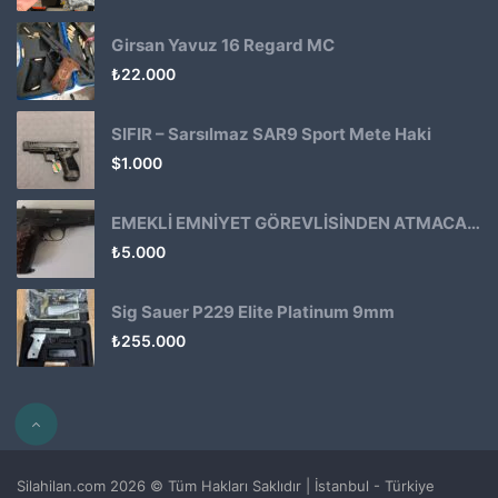
Girsan Yavuz 16 Regard MC
₺
22.000
SIFIR – Sarsılmaz SAR9 Sport Mete Haki
$
1.000
EMEKLİ EMNİYET GÖREVLİSİNDEN ATMACA 53 KLASİK14
₺
5.000
Sig Sauer P229 Elite Platinum 9mm
₺
255.000
Silahilan.com 2026 © Tüm Hakları Saklıdır | İstanbul - Türkiye