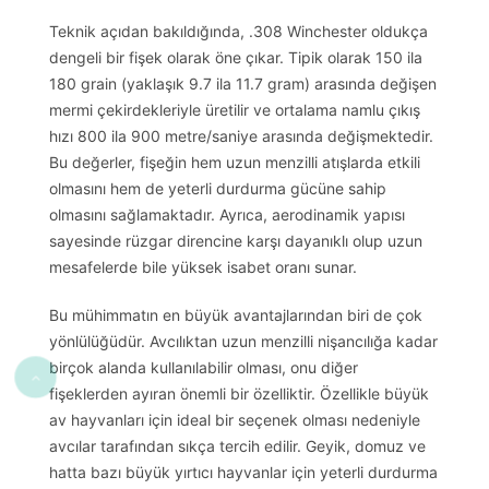
Teknik açıdan bakıldığında, .308 Winchester oldukça
dengeli bir fişek olarak öne çıkar. Tipik olarak 150 ila
180 grain (yaklaşık 9.7 ila 11.7 gram) arasında değişen
mermi çekirdekleriyle üretilir ve ortalama namlu çıkış
hızı 800 ila 900 metre/saniye arasında değişmektedir.
Bu değerler, fişeğin hem uzun menzilli atışlarda etkili
olmasını hem de yeterli durdurma gücüne sahip
olmasını sağlamaktadır. Ayrıca, aerodinamik yapısı
sayesinde rüzgar direncine karşı dayanıklı olup uzun
mesafelerde bile yüksek isabet oranı sunar.
Bu mühimmatın en büyük avantajlarından biri de çok
yönlülüğüdür. Avcılıktan uzun menzilli nişancılığa kadar
birçok alanda kullanılabilir olması, onu diğer
fişeklerden ayıran önemli bir özelliktir. Özellikle büyük
av hayvanları için ideal bir seçenek olması nedeniyle
avcılar tarafından sıkça tercih edilir. Geyik, domuz ve
hatta bazı büyük yırtıcı hayvanlar için yeterli durdurma