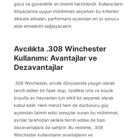
gücü ve güvenilirlik en önemli faktörlerdir. Kullanıcıların
ihtiyaçlarına uygun mühimmatı seçerken bu kriterleri
dikkate almaları, performans açısından en iyi sonucu
elde etmelerini sağlayacaktır.
Avcılıkta .308 Winchester
Kullanımı: Avantajlar ve
Dezavantajlar
.308 Winchester, avcılık dünyasında yaygın olarak
tercih edilen bir fişek olup, özellikle orta ve büyük
boyutlu av hayvanları için etkili bir seçenek olarak
kabul edilir. Hem menzil hem de durdurucu güç
açısından tatmin edici sonuçlar sunan bu mühimmat,
avcılar tarafından sıklıkla tercih edilse de bazı
dezavantajlara da sahiptir. Bu nedenle, .308
Winchester kullanmanın avantajlarını ve