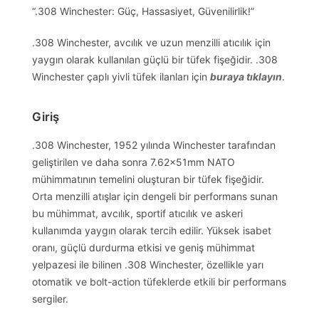
“.308 Winchester: Güç, Hassasiyet, Güvenilirlik!”
.308 Winchester, avcılık ve uzun menzilli atıcılık için
yaygın olarak kullanılan güçlü bir tüfek fişeğidir. .308
Winchester çaplı yivli tüfek ilanları için
buraya tıklayın
.
Giriş
.308 Winchester, 1952 yılında Winchester tarafından
geliştirilen ve daha sonra 7.62×51mm NATO
mühimmatının temelini oluşturan bir tüfek fişeğidir.
Orta menzilli atışlar için dengeli bir performans sunan
bu mühimmat, avcılık, sportif atıcılık ve askeri
kullanımda yaygın olarak tercih edilir. Yüksek isabet
oranı, güçlü durdurma etkisi ve geniş mühimmat
yelpazesi ile bilinen .308 Winchester, özellikle yarı
otomatik ve bolt-action tüfeklerde etkili bir performans
sergiler.