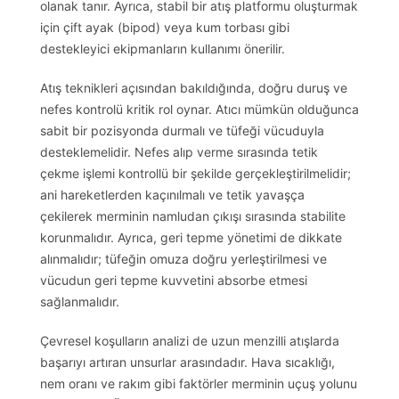
olanak tanır. Ayrıca, stabil bir atış platformu oluşturmak
için çift ayak (bipod) veya kum torbası gibi
destekleyici ekipmanların kullanımı önerilir.
Atış teknikleri açısından bakıldığında, doğru duruş ve
nefes kontrolü kritik rol oynar. Atıcı mümkün olduğunca
sabit bir pozisyonda durmalı ve tüfeği vücuduyla
desteklemelidir. Nefes alıp verme sırasında tetik
çekme işlemi kontrollü bir şekilde gerçekleştirilmelidir;
ani hareketlerden kaçınılmalı ve tetik yavaşça
çekilerek merminin namludan çıkışı sırasında stabilite
korunmalıdır. Ayrıca, geri tepme yönetimi de dikkate
alınmalıdır; tüfeğin omuza doğru yerleştirilmesi ve
vücudun geri tepme kuvvetini absorbe etmesi
sağlanmalıdır.
Çevresel koşulların analizi de uzun menzilli atışlarda
başarıyı artıran unsurlar arasındadır. Hava sıcaklığı,
nem oranı ve rakım gibi faktörler merminin uçuş yolunu