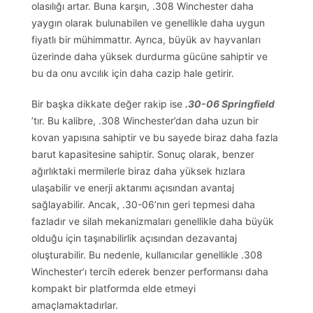
olasılığı artar. Buna karşın, .308 Winchester daha
yaygın olarak bulunabilen ve genellikle daha uygun
fiyatlı bir mühimmattır. Ayrıca, büyük av hayvanları
üzerinde daha yüksek durdurma gücüne sahiptir ve
bu da onu avcılık için daha cazip hale getirir.
Bir başka dikkate değer rakip ise
.30-06 Springfield
’tır. Bu kalibre, .308 Winchester’dan daha uzun bir
kovan yapısına sahiptir ve bu sayede biraz daha fazla
barut kapasitesine sahiptir. Sonuç olarak, benzer
ağırlıktaki mermilerle biraz daha yüksek hızlara
ulaşabilir ve enerji aktarımı açısından avantaj
sağlayabilir. Ancak, .30-06’nın geri tepmesi daha
fazladır ve silah mekanizmaları genellikle daha büyük
olduğu için taşınabilirlik açısından dezavantaj
oluşturabilir. Bu nedenle, kullanıcılar genellikle .308
Winchester’ı tercih ederek benzer performansı daha
kompakt bir platformda elde etmeyi
amaçlamaktadırlar.