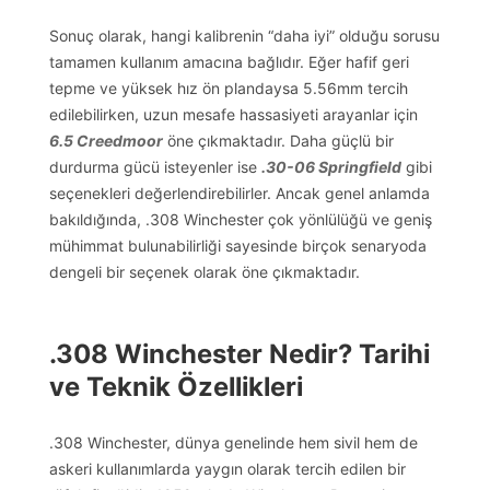
Sonuç olarak, hangi kalibrenin “daha iyi” olduğu sorusu
tamamen kullanım amacına bağlıdır. Eğer hafif geri
tepme ve yüksek hız ön plandaysa 5.56mm tercih
edilebilirken, uzun mesafe hassasiyeti arayanlar için
6.5 Creedmoor
öne çıkmaktadır. Daha güçlü bir
durdurma gücü isteyenler ise
.30-06 Springfield
gibi
seçenekleri değerlendirebilirler. Ancak genel anlamda
bakıldığında, .308 Winchester çok yönlülüğü ve geniş
mühimmat bulunabilirliği sayesinde birçok senaryoda
dengeli bir seçenek olarak öne çıkmaktadır.
.308 Winchester Nedir? Tarihi
ve Teknik Özellikleri
.308 Winchester, dünya genelinde hem sivil hem de
askeri kullanımlarda yaygın olarak tercih edilen bir