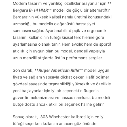
Modern tasarım ve yenilikçi özellikler arayanlar için **
Bergara B-14 HMR
** modeli de güçlü bir alternatiftir.
Bergara’nın yüksek kaliteli namlu üretimi konusundaki
uzmanlığı, bu modelin olağanüstü hassasiyet
sunmasını sağlar. Ayarlanabilir dipçik ve ergonomik
tasarım, kullanıcının tüfeği kişisel tercihlerine göre
uyarlamasına olanak tanır. Hem avcılık hem de sportif
atıcılık için uygun olan bu model, dengeli yapısıyla
uzun menzilli atışlarda üstün performans sergiler.
Son olarak, **
Ruger American Rifle
** modeli uygun
fiyatı ve sağlam yapısıyla dikkat çeker. Hafif polimer
gövdesi sayesinde taşınabilirliği yüksektir ve özellikle
yeni başlayanlar için iyi bir seçenektir. Ruger’ın
güvenilir mekanizması ve hassas namlusu, bu modeli
bütçe dostu ancak etkili bir seçenek haline getirir.
Sonuç olarak, .308 Winchester kalibresi için en iyi
tüfeği seçerken kullanım amacını göz önünde