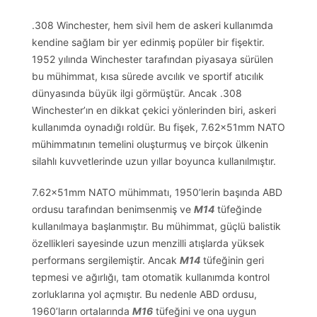
.308 Winchester, hem sivil hem de askeri kullanımda
kendine sağlam bir yer edinmiş popüler bir fişektir.
1952 yılında Winchester tarafından piyasaya sürülen
bu mühimmat, kısa sürede avcılık ve sportif atıcılık
dünyasında büyük ilgi görmüştür. Ancak .308
Winchester’ın en dikkat çekici yönlerinden biri, askeri
kullanımda oynadığı roldür. Bu fişek, 7.62×51mm NATO
mühimmatının temelini oluşturmuş ve birçok ülkenin
silahlı kuvvetlerinde uzun yıllar boyunca kullanılmıştır.
7.62×51mm NATO mühimmatı, 1950’lerin başında ABD
ordusu tarafından benimsenmiş ve
M14
tüfeğinde
kullanılmaya başlanmıştır. Bu mühimmat, güçlü balistik
özellikleri sayesinde uzun menzilli atışlarda yüksek
performans sergilemiştir. Ancak
M14
tüfeğinin geri
tepmesi ve ağırlığı, tam otomatik kullanımda kontrol
zorluklarına yol açmıştır. Bu nedenle ABD ordusu,
1960’ların ortalarında
M16
tüfeğini ve ona uygun