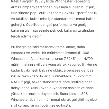
tüfek fişeğidir. 1952 yılında Winchester Repeating
Arms Company tarafından piyasaya sürülen bu fişek,
kısa sürede popülerlik kazanarak avcılık, sportif atıcılık
ve taktiksel kullanımlar için standart mühimmat haline
gelmiştir. Özellikle dengeli performansı ve geniş
kullanım alanı sayesinde pek çok kullanıcı tarafından
tercih edilmektedir.
Bu fişeğin geliştirilmesindeki temel amaç, daha
kompakt ve verimli bir mühimmat üretmekti. .308
Winchester, Amerikan ordusunun 7.62×51mm NATO
mühimmatının sivil versiyonu olarak kabul edilir. Her ne
kadar bu iki fişek birbirine oldukça benzese de, bazı
küçük teknik farklılıklar bulunmaktadır. 7.62×51mm
NATO fişeği, askeri standartlara göre üretildiğinden
dolayı daha kalın kovan duvarlarına sahiptir ve daha
yüksek basınçlara dayanabilir. Buna karşın, .308
Winchester ticari bir mühimmat olarak geliştirilmiş olup
sivil kullanıcılar için optimize edilmiştir.