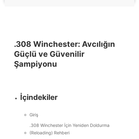
.308 Winchester: Avcılığın
Güçlü ve Güvenilir
Şampiyonu
İçindekiler
Giriş
.308 Winchester İçin Yeniden Doldurma
(Reloading) Rehberi