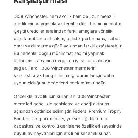
Karşılaştırması
.308 Winchester, hem avcılık hem de uzun menzilli
atıcılık için yaygın olarak tercih edilen bir mühimmattır.
Çeşitli üreticiler tarafından farklı amaçlara yönelik
olarak üretilen bu fişekler, balistik performans, isabet
oranı ve durdurma gücü açısından farklılık gösterebilir.
Bu nedenle, doğru mühimmat seçimi yapmak,
kullanıcının amacına uygun en iyi sonucu almasını
sağlar. Farklı .308 Winchester mermilerini
karşılaştırarak hangisinin hangi durumlar için daha
uygun olduğunu değerlendirmek mümkündür.
Öncelikle, avcılık için kullanılan .308 Winchester
mermileri genellikle genişleme ve enerji aktarımı
açısından optimize edilmiştir. Federal Premium Trophy
Bonded Tip gibi mermiler, yüksek ağırlık tutma
kapasitesi ve kontrollü genişleme özellikleri sayesinde
büyük av hayvanları için etkili bir seçenek sunar.