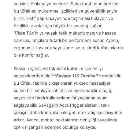
serisidir. Finlandiya merkezli Sako tarafından üretilen
bu tüfekler, mükemmel işçilikleri ve güvenilirlikleriyle
bilinir. Hafif yapısı sayesinde taşınması kolaydır ve
özellikle avcılar için büyük bir avantaj sağlar.
Tikka T3x
’in yumuşak tetik mekanizması ve hassas
namlusu, atıcılara tutarlı bir performans sunar. Ayrıca,
ergonomik tasarımı sayesinde uzun süreli kullanımlarda
bile konfor sağlar.
Keskin nişancı ve taktiksel kullanım için en iyi
seçeneklerden biri **
Savage 110 Tactical
** modelidir.
Bu tüfek, fabrika çıkışlı olarak yüksek hassasiyet
sunan bir namluya sahiptir ve ayarlanabilir dipçiği
sayesinde farklı kullanıcıların ihtiyaçlarına uyum
sağlayabilir. Savage’ın AccuTrigger sistemi, tetik
çekişini daha kontrollü hale getirerek atış hassasiyetini
artırır. Ayrıca, montaj noktalarının genişliği sayesinde
optik nişangah eklemek oldukça kolaydır.