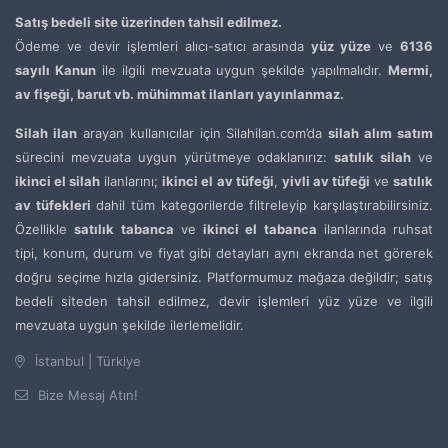
Satış bedeli site üzerinden tahsil edilmez.
Ödeme ve devir işlemleri alıcı-satıcı arasında
yüz yüze
ve
6136
sayılı Kanun
ile ilgili mevzuata uygun şekilde yapılmalıdır.
Mermi,
av fişeği, barut vb. mühimmat ilanları yayınlanmaz.
Silah ilan
arayan kullanıcılar için Silahilan.com’da
silah alım satım
sürecini mevzuata uygun yürütmeye odaklanırız:
satılık silah
ve
ikinci el silah
ilanlarını;
ikinci el av tüfeği
,
yivli av tüfeği
ve
satılık
av tüfekleri
dahil tüm kategorilerde filtreleyip karşılaştırabilirsiniz.
Özellikle
satılık tabanca
ve
ikinci el tabanca
ilanlarında ruhsat
tipi, konum, durum ve fiyat gibi detayları aynı ekranda net görerek
doğru seçime hızla gidersiniz. Platformumuz mağaza değildir; satış
bedeli siteden tahsil edilmez, devir işlemleri yüz yüze ve ilgili
mevzuata uygun şekilde ilerlemelidir.
İstanbul | Türkiye
Bize Mesaj Atın!