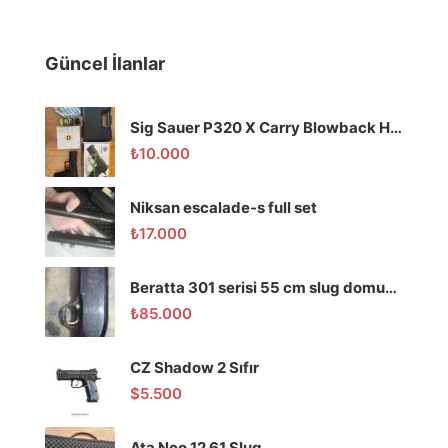
Güncel İlanlar
Sig Sauer P320 X Carry Blowback Havalı Tabanca
₺
10.000
Niksan escalade-s full set
₺
17.000
Beratta 301 serisi 55 cm slug domuz tüfeği
₺
85.000
CZ Shadow 2 Sıfır
$
5.500
Ata Neo 12 61 Slug