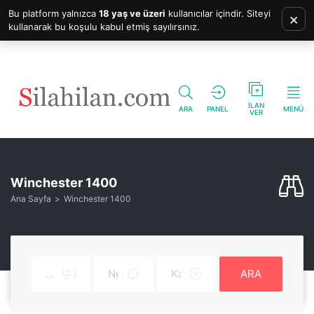
Bu platform yalnızca
18 yaş ve üzeri
kullanıcılar içindir. Siteyi
×
kullanarak bu koşulu kabul etmiş sayılırsınız.
İLAN
ARA
PANEL
MENÜ
VER
Winchester 1400
Ana Sayfa
Winchester 1400
ARA