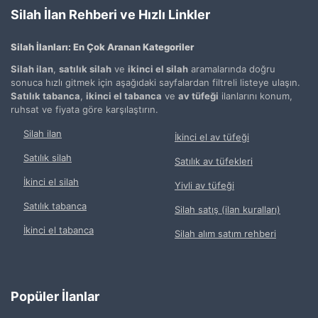
Silah İlan Rehberi ve Hızlı Linkler
Silah İlanları: En Çok Aranan Kategoriler
Silah ilan
,
satılık silah
ve
ikinci el silah
aramalarında doğru
sonuca hızlı gitmek için aşağıdaki sayfalardan filtreli listeye ulaşın.
Satılık tabanca
,
ikinci el tabanca
ve
av tüfeği
ilanlarını konum,
ruhsat ve fiyata göre karşılaştırın.
Silah ilan
İkinci el av tüfeği
Satılık silah
Satılık av tüfekleri
İkinci el silah
Yivli av tüfeği
Satılık tabanca
Silah satış (ilan kuralları)
İkinci el tabanca
Silah alım satım rehberi
Popüler İlanlar