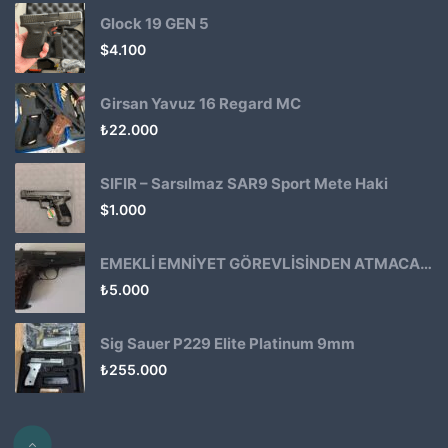
Glock 19 GEN 5
$
4.100
Girsan Yavuz 16 Regard MC
₺
22.000
SIFIR – Sarsılmaz SAR9 Sport Mete Haki
$
1.000
EMEKLİ EMNİYET GÖREVLİSİNDEN ATMACA 53 KLASİK14
₺
5.000
Sig Sauer P229 Elite Platinum 9mm
₺
255.000