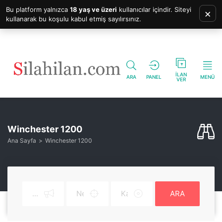
Bu platform yalnızca
18 yaş ve üzeri
kullanıcılar içindir. Siteyi
×
kullanarak bu koşulu kabul etmiş sayılırsınız.
İLAN
ARA
PANEL
MENÜ
VER
Winchester 1200
Ana Sayfa
Winchester 1200
ARA