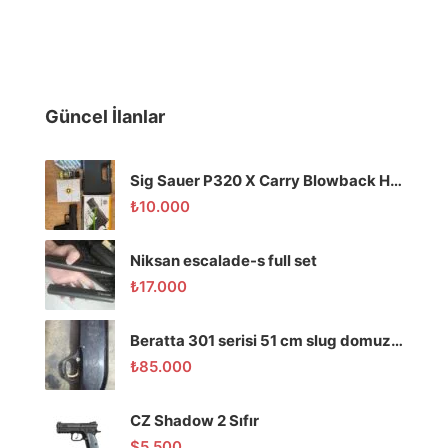
Güncel İlanlar
Sig Sauer P320 X Carry Blowback Havalı Tabanca
₺
10.000
Niksan escalade-s full set
₺
17.000
Beratta 301 serisi 51 cm slug domuz tüfeği
₺
85.000
CZ Shadow 2 Sıfır
$
5.500