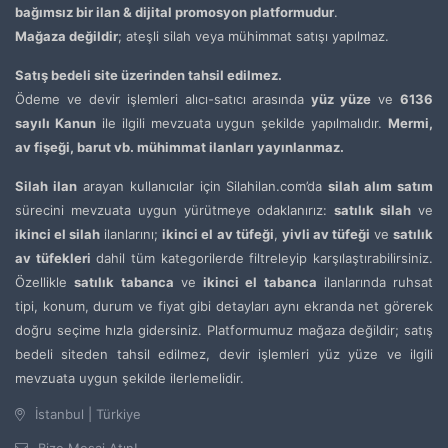
bağımsız bir ilan & dijital promosyon platformudur
.
Mağaza değildir
; ateşli silah veya mühimmat satışı yapılmaz.
Satış bedeli site üzerinden tahsil edilmez.
Ödeme ve devir işlemleri alıcı-satıcı arasında
yüz yüze
ve
6136
sayılı Kanun
ile ilgili mevzuata uygun şekilde yapılmalıdır.
Mermi,
av fişeği, barut vb. mühimmat ilanları yayınlanmaz.
Silah ilan
arayan kullanıcılar için Silahilan.com’da
silah alım satım
sürecini mevzuata uygun yürütmeye odaklanırız:
satılık silah
ve
ikinci el silah
ilanlarını;
ikinci el av tüfeği
,
yivli av tüfeği
ve
satılık
av tüfekleri
dahil tüm kategorilerde filtreleyip karşılaştırabilirsiniz.
Özellikle
satılık tabanca
ve
ikinci el tabanca
ilanlarında ruhsat
tipi, konum, durum ve fiyat gibi detayları aynı ekranda net görerek
doğru seçime hızla gidersiniz. Platformumuz mağaza değildir; satış
bedeli siteden tahsil edilmez, devir işlemleri yüz yüze ve ilgili
mevzuata uygun şekilde ilerlemelidir.
İstanbul | Türkiye
Bize Mesaj Atın!