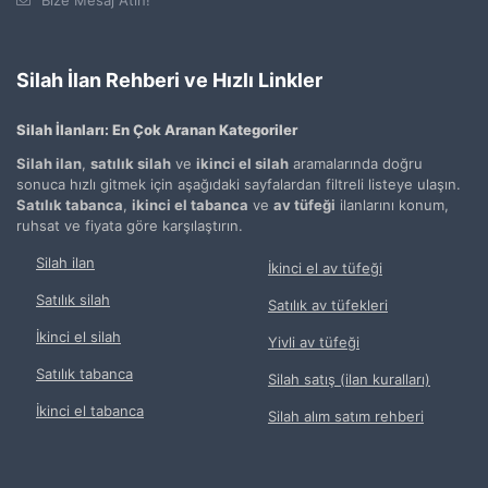
Silah İlan Rehberi ve Hızlı Linkler
Silah İlanları: En Çok Aranan Kategoriler
Silah ilan
,
satılık silah
ve
ikinci el silah
aramalarında doğru
sonuca hızlı gitmek için aşağıdaki sayfalardan filtreli listeye ulaşın.
Satılık tabanca
,
ikinci el tabanca
ve
av tüfeği
ilanlarını konum,
ruhsat ve fiyata göre karşılaştırın.
Silah ilan
İkinci el av tüfeği
Satılık silah
Satılık av tüfekleri
İkinci el silah
Yivli av tüfeği
Satılık tabanca
Silah satış (ilan kuralları)
İkinci el tabanca
Silah alım satım rehberi