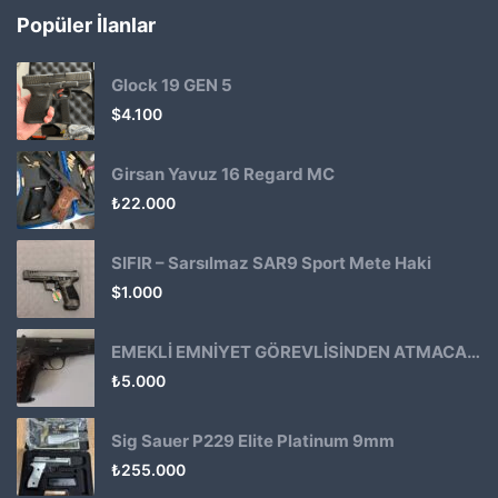
Popüler İlanlar
Glock 19 GEN 5
$
4.100
Girsan Yavuz 16 Regard MC
₺
22.000
SIFIR – Sarsılmaz SAR9 Sport Mete Haki
$
1.000
EMEKLİ EMNİYET GÖREVLİSİNDEN ATMACA 53 KLASİK14
₺
5.000
Sig Sauer P229 Elite Platinum 9mm
₺
255.000