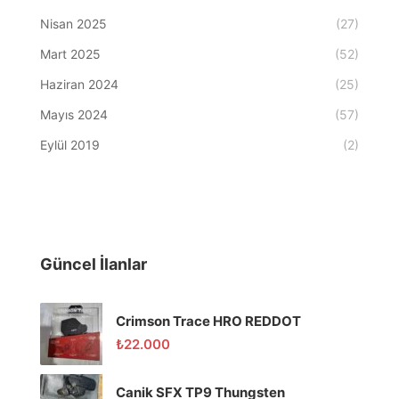
Nisan 2025
(27)
Mart 2025
(52)
Haziran 2024
(25)
Mayıs 2024
(57)
Eylül 2019
(2)
Güncel İlanlar
Crimson Trace HRO REDDOT
₺
22.000
Canik SFX TP9 Thungsten