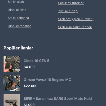
Satılık silah
Satılık av tüfekleri
İkinci el silah
Yivli av tüfeği
Satılık tabanca
Silah satış (ilan kuralları)
İkinci el tabanca
Silah alım satım rehberi
Popüler İlanlar
Glock 19 GEN 5
$
4.100
Girsan Yavuz 16 Regard MC
₺
22.000
SIFIR – Sarsılmaz SAR9 Sport Mete Haki
$
1.000