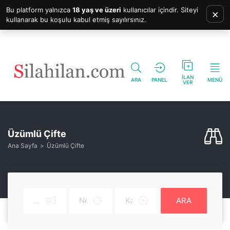
Bu platform yalnızca
18 yaş ve üzeri
kullanıcılar içindir. Siteyi
×
kullanarak bu koşulu kabul etmiş sayılırsınız.
İLAN
ARA
PANEL
MENÜ
VER
Üzümlü Çifte
Ana Sayfa
Üzümlü Çifte
ARA