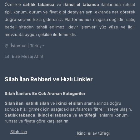
Özellikle
satılık tabanca
ve
ikinci el tabanca
ilanlarında ruhsat
tipi, konum, durum ve fiyat gibi detayları aynı ekranda net görerek
doğru seçime hızla gidersiniz. Platformumuz mağaza değildir; satış
bedeli siteden tahsil edilmez, devir işlemleri yüz yüze ve ilgili
mevzuata uygun şekilde ilerlemelidir.
İstanbul | Türkiye
Bize Mesaj Atın!
Silah İlan Rehberi ve Hızlı Linkler
Silah İlanları: En Çok Aranan Kategoriler
Silah ilan
,
satılık silah
ve
ikinci el silah
aramalarında doğru
sonuca hızlı gitmek için aşağıdaki sayfalardan filtreli listeye ulaşın.
Satılık tabanca
,
ikinci el tabanca
ve
av tüfeği
ilanlarını konum,
ruhsat ve fiyata göre karşılaştırın.
Silah ilan
İkinci el av tüfeği