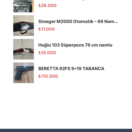
₺
26.000
Stoeger M2000 Otomatik – 66 Namlu – Temiz
₺
11.000
Huğlu 103 Süperpoze 76 cm namlu
₺
19.000
BERETTA 92FS 9*19 TABANCA
₺
110.000