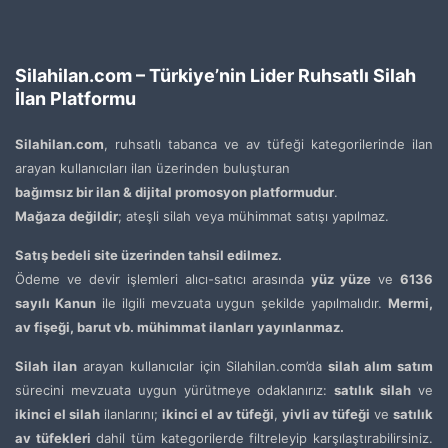
Silahilan.com – Türkiye’nin Lider Ruhsatlı Silah
İlan Platformu
Silahilan.com
, ruhsatlı tabanca ve av tüfeği kategorilerinde ilan
arayan kullanıcıları ilan üzerinden buluşturan
bağımsız bir ilan & dijital promosyon platformudur
.
Mağaza değildir
; ateşli silah veya mühimmat satışı yapılmaz.
Satış bedeli site üzerinden tahsil edilmez.
Ödeme ve devir işlemleri alıcı-satıcı arasında
yüz yüze
ve
6136
sayılı Kanun
ile ilgili mevzuata uygun şekilde yapılmalıdır.
Mermi,
av fişeği, barut vb. mühimmat ilanları yayınlanmaz.
Silah ilan
arayan kullanıcılar için Silahilan.com’da
silah alım satım
sürecini mevzuata uygun yürütmeye odaklanırız:
satılık silah
ve
ikinci el silah
ilanlarını;
ikinci el av tüfeği
,
yivli av tüfeği
ve
satılık
av tüfekleri
dahil tüm kategorilerde filtreleyip karşılaştırabilirsiniz.