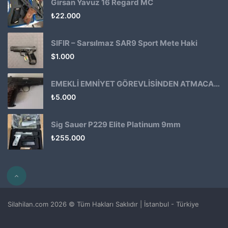
Girsan Yavuz 16 Regard MC
₺
22.000
SIFIR – Sarsılmaz SAR9 Sport Mete Haki
$
1.000
EMEKLİ EMNİYET GÖREVLİSİNDEN ATMACA 53 KLASİK14
₺
5.000
Sig Sauer P229 Elite Platinum 9mm
₺
255.000
Silahilan.com 2026 © Tüm Hakları Saklıdır | İstanbul - Türkiye