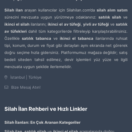
Silah ilan
arayan kullanıcılar için Silahilan.com’da
silah alım satım
sürecini mevzuata uygun yürütmeye odaklanırız:
satılık silah
ve
ikinci el silah
ilanlarını;
ikinci el av tüfeği
,
yivli av tüfeği
ve
satılık
av tüfekleri
dahil tüm kategorilerde filtreleyip karşılaştırabilirsiniz.
Özellikle
satılık tabanca
ve
ikinci el tabanca
ilanlarında ruhsat
tipi, konum, durum ve fiyat gibi detayları aynı ekranda net görerek
doğru seçime hızla gidersiniz. Platformumuz mağaza değildir; satış
bedeli siteden tahsil edilmez, devir işlemleri yüz yüze ve ilgili
mevzuata uygun şekilde ilerlemelidir.
İstanbul | Türkiye
Bize Mesaj Atın!
Silah İlan Rehberi ve Hızlı Linkler
Silah İlanları: En Çok Aranan Kategoriler
Silah ilan
,
satılık silah
ve
ikinci el silah
aramalarında doğru