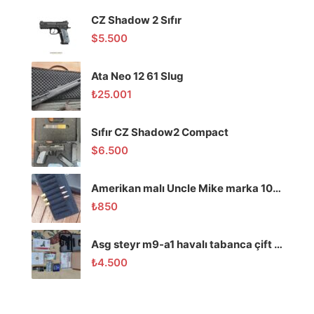
CZ Shadow 2 Sıfır
$
5.500
Ata Neo 12 61 Slug
₺
25.001
Sıfır CZ Shadow2 Compact
$
6.500
Amerikan malı Uncle Mike marka 10 lu mermilik
₺
850
Asg steyr m9-a1 havalı tabanca çift renk ( Dolu paket!!!)
₺
4.500