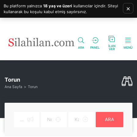
Bu platform yalnızca
18 yaş ve üzeri
kullanıcılar içindir. Siteyi
×
kullanarak bu koşulu kabul etmiş sayılırsınız.
İLAN
ARA
PANEL
MENÜ
VER
Torun
Ana Sayfa
Torun
ARA