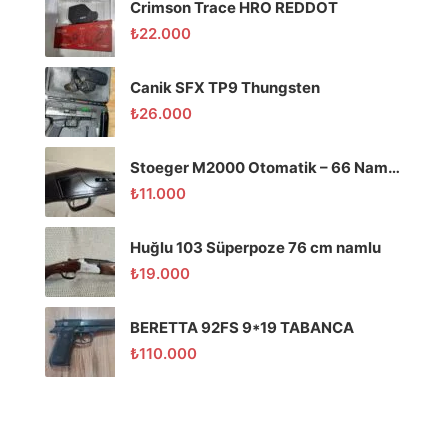
Crimson Trace HRO REDDOT
₺
22.000
Canik SFX TP9 Thungsten
₺
26.000
Stoeger M2000 Otomatik – 66 Namlu – Temiz
₺
11.000
Huğlu 103 Süperpoze 76 cm namlu
₺
19.000
BERETTA 92FS 9*19 TABANCA
₺
110.000