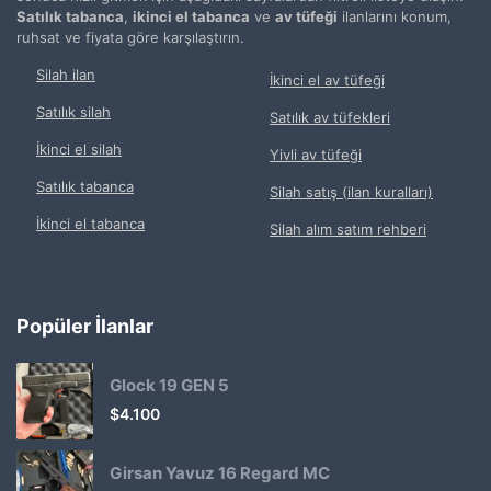
Satılık tabanca
,
ikinci el tabanca
ve
av tüfeği
ilanlarını konum,
ruhsat ve fiyata göre karşılaştırın.
Silah ilan
İkinci el av tüfeği
Satılık silah
Satılık av tüfekleri
İkinci el silah
Yivli av tüfeği
Satılık tabanca
Silah satış (ilan kuralları)
İkinci el tabanca
Silah alım satım rehberi
Popüler İlanlar
Glock 19 GEN 5
$
4.100
Girsan Yavuz 16 Regard MC