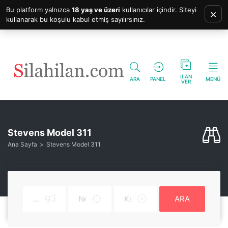
Bu platform yalnızca
18 yaş ve üzeri
kullanıcılar içindir. Siteyi
×
kullanarak bu koşulu kabul etmiş sayılırsınız.
İLAN
ARA
PANEL
MENÜ
VER
Stevens Model 311
Ana Sayfa
Stevens Model 311
ARA