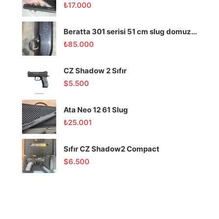
₺
17.000
Beratta 301 serisi 51 cm slug domuz tüfeği
₺
85.000
CZ Shadow 2 Sıfır
$
5.500
Ata Neo 12 61 Slug
₺
25.001
Sıfır CZ Shadow2 Compact
$
6.500