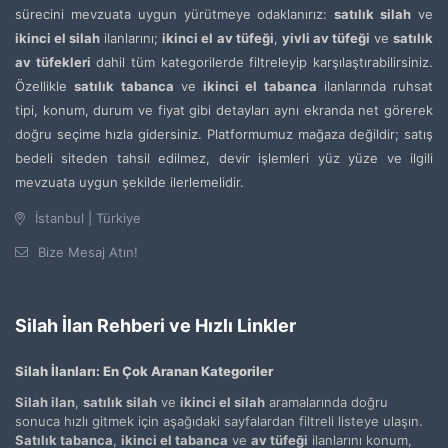
sürecini mevzuata uygun yürütmeye odaklanırız:
satılık silah
ve
ikinci el silah
ilanlarını;
ikinci el av tüfeği
,
yivli av tüfeği
ve
satılık
av tüfekleri
dahil tüm kategorilerde filtreleyip karşılaştırabilirsiniz.
Özellikle
satılık tabanca
ve
ikinci el tabanca
ilanlarında ruhsat
tipi, konum, durum ve fiyat gibi detayları aynı ekranda net görerek
doğru seçime hızla gidersiniz. Platformumuz mağaza değildir; satış
bedeli siteden tahsil edilmez, devir işlemleri yüz yüze ve ilgili
mevzuata uygun şekilde ilerlemelidir.
İstanbul | Türkiye
Bize Mesaj Atın!
Silah İlan Rehberi ve Hızlı Linkler
Silah İlanları: En Çok Aranan Kategoriler
Silah ilan
,
satılık silah
ve
ikinci el silah
aramalarında doğru
sonuca hızlı gitmek için aşağıdaki sayfalardan filtreli listeye ulaşın.
Satılık tabanca
,
ikinci el tabanca
ve
av tüfeği
ilanlarını konum,