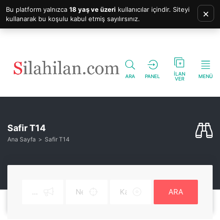
Bu platform yalnızca
18 yaş ve üzeri
kullanıcılar içindir. Siteyi
×
kullanarak bu koşulu kabul etmiş sayılırsınız.
İLAN
ARA
PANEL
MENÜ
VER
Safir T14
Ana Sayfa
Safir T14
ARA