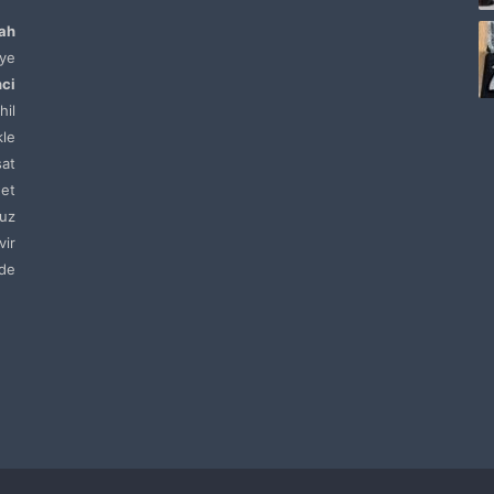
lah
ye
nci
hil
kle
sat
net
uz
vir
de