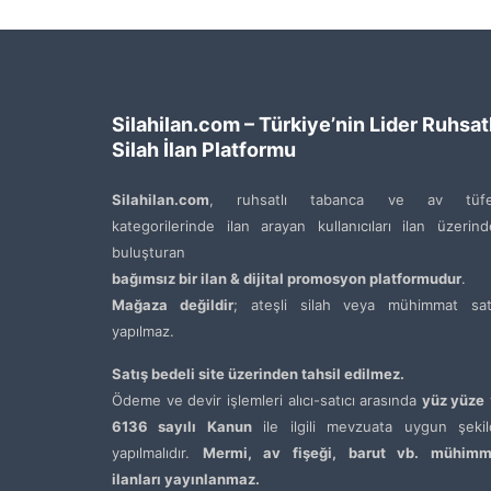
Silahilan.com – Türkiye’nin Lider Ruhsatl
Silah İlan Platformu
Silahilan.com
, ruhsatlı tabanca ve av tüfe
kategorilerinde ilan arayan kullanıcıları ilan üzerin
buluşturan
bağımsız bir ilan & dijital promosyon platformudur
.
Mağaza değildir
; ateşli silah veya mühimmat satı
yapılmaz.
Satış bedeli site üzerinden tahsil edilmez.
Ödeme ve devir işlemleri alıcı-satıcı arasında
yüz yüze
6136 sayılı Kanun
ile ilgili mevzuata uygun şekil
yapılmalıdır.
Mermi, av fişeği, barut vb. mühimm
ilanları yayınlanmaz.