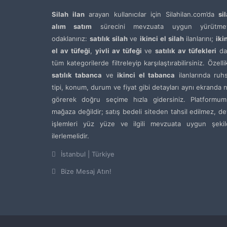
Silah ilan
arayan kullanıcılar için Silahilan.com’da
si
alım satım
sürecini mevzuata uygun yürütme
odaklanırız:
satılık silah
ve
ikinci el silah
ilanlarını;
iki
el av tüfeği
,
yivli av tüfeği
ve
satılık av tüfekleri
da
tüm kategorilerde filtreleyip karşılaştırabilirsiniz. Özelli
satılık tabanca
ve
ikinci el tabanca
ilanlarında ruh
tipi, konum, durum ve fiyat gibi detayları aynı ekranda 
görerek doğru seçime hızla gidersiniz. Platformum
mağaza değildir; satış bedeli siteden tahsil edilmez, de
işlemleri yüz yüze ve ilgili mevzuata uygun şekil
ilerlemelidir.
İstanbul | Türkiye
Bize Mesaj Atın!