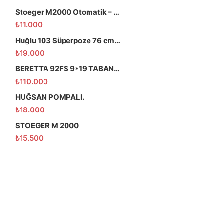
Stoeger M2000 Otomatik – 66 Namlu – Temiz
₺
11.000
Huğlu 103 Süperpoze 76 cm namlu
₺
19.000
BERETTA 92FS 9*19 TABANCA
₺
110.000
HUĞSAN POMPALI.
₺
18.000
STOEGER M 2000
₺
15.500