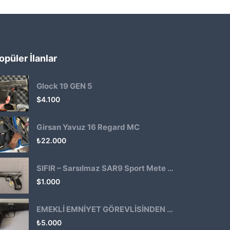
opüler İlanlar
Glock 19 GEN 5
$
4.100
Girsan Yavuz 16 Regard MC
₺
22.000
SIFIR – Sarsılmaz SAR9 Sport Mete Haki
$
1.000
EMEKLİ EMNİYET GÖREVLİSİNDEN ATMACA 53 KLASİK14
₺
5.000