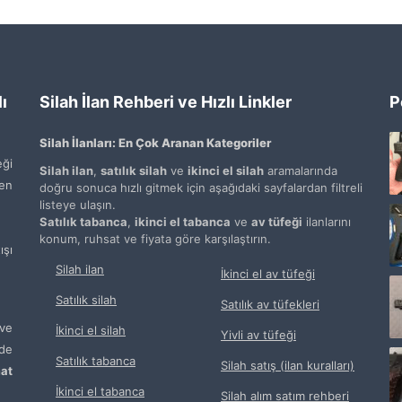
ı
Silah İlan Rehberi ve Hızlı Linkler
P
Silah İlanları: En Çok Aranan Kategoriler
ği
Silah ilan
,
satılık silah
ve
ikinci el silah
aramalarında
den
doğru sonuca hızlı gitmek için aşağıdaki sayfalardan filtreli
listeye ulaşın.
Satılık tabanca
,
ikinci el tabanca
ve
av tüfeği
ilanlarını
konum, ruhsat ve fiyata göre karşılaştırın.
şı
Silah ilan
İkinci el av tüfeği
Satılık silah
Satılık av tüfekleri
ve
İkinci el silah
Yivli av tüfeği
de
Satılık tabanca
Silah satış (ilan kuralları)
at
İkinci el tabanca
Silah alım satım rehberi