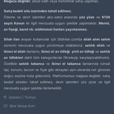
Mağaza değildir
; ateşli silah veya mühimmat satışı yapılmaz.
Satış bedeli site üzerinden tahsil edilmez.
Ödeme ve devir işlemleri alıcı-satıcı arasında
yüz yüze
ve
6136
sayılı Kanun
ile ilgili mevzuata uygun şekilde yapılmalıdır.
Mermi,
av fişeği, barut vb. mühimmat ilanları yayınlanmaz.
Silah ilan
arayan kullanıcılar için Silahilan.com’da
silah alım satım
sürecini mevzuata uygun yürütmeye odaklanırız:
satılık silah
ve
ikinci el silah
ilanlarını;
ikinci el av tüfeği
,
yivli av tüfeği
ve
satılık
av tüfekleri
dahil tüm kategorilerde filtreleyip karşılaştırabilirsiniz.
Özellikle
satılık tabanca
ve
ikinci el tabanca
ilanlarında ruhsat
tipi, konum, durum ve fiyat gibi detayları aynı ekranda net görerek
doğru seçime hızla gidersiniz. Platformumuz mağaza değildir; satış
bedeli siteden tahsil edilmez, devir işlemleri yüz yüze ve ilgili
mevzuata uygun şekilde ilerlemelidir.
İstanbul | Türkiye
Bize Mesaj Atın!