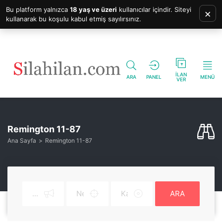
Bu platform yalnızca
18 yaş ve üzeri
kullanıcılar içindir. Siteyi
×
kullanarak bu koşulu kabul etmiş sayılırsınız.
İLAN
ARA
PANEL
MENÜ
VER
Remington 11-87
Ana Sayfa
Remington 11-87
ARA