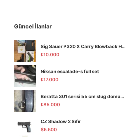
Güncel İlanlar
Sig Sauer P320 X Carry Blowback Havalı Tabanca
₺
10.000
Niksan escalade-s full set
₺
17.000
Beratta 301 serisi 55 cm slug domuz tüfeği
₺
85.000
CZ Shadow 2 Sıfır
$
5.500