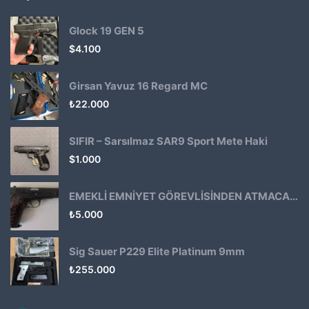
Glock 19 GEN 5
$
4.100
Girsan Yavuz 16 Regard MC
₺
22.000
SIFIR – Sarsılmaz SAR9 Sport Mete Haki
$
1.000
EMEKLİ EMNİYET GÖREVLİSİNDEN ATMACA 53 KLASİK14
₺
5.000
Sig Sauer P229 Elite Platinum 9mm
₺
255.000