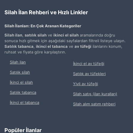
Silah İlan Rehberi ve Hızlı Linkler
Silah İlanları: En Çok Aranan Kategoriler
Silah ilan
,
satılık silah
ve
ikinci el silah
aramalarında doğru
sonuca hızlı gitmek için aşağıdaki sayfalardan filtreli listeye ulaşın.
Satılık tabanca
,
ikinci el tabanca
ve
av tüfeği
ilanlarını konum,
ruhsat ve fiyata göre karşılaştırın.
Silah ilan
İkinci el av tüfeği
Satılık silah
Satılık av tüfekleri
İkinci el silah
Yivli av tüfeği
Satılık tabanca
Silah satış (ilan kuralları)
İkinci el tabanca
Silah alım satım rehberi
Popüler İlanlar