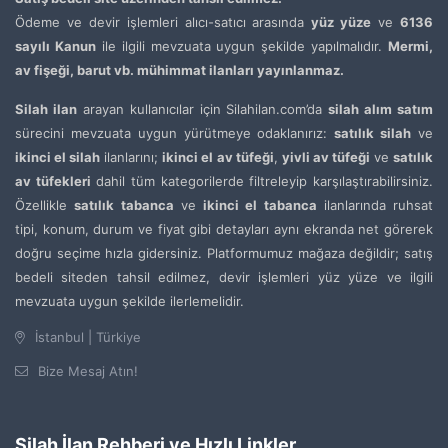
Ödeme ve devir işlemleri alıcı-satıcı arasında
yüz yüze
ve
6136
sayılı Kanun
ile ilgili mevzuata uygun şekilde yapılmalıdır.
Mermi,
av fişeği, barut vb. mühimmat ilanları yayınlanmaz.
Silah ilan
arayan kullanıcılar için Silahilan.com’da
silah alım satım
sürecini mevzuata uygun yürütmeye odaklanırız:
satılık silah
ve
ikinci el silah
ilanlarını;
ikinci el av tüfeği
,
yivli av tüfeği
ve
satılık
av tüfekleri
dahil tüm kategorilerde filtreleyip karşılaştırabilirsiniz.
Özellikle
satılık tabanca
ve
ikinci el tabanca
ilanlarında ruhsat
tipi, konum, durum ve fiyat gibi detayları aynı ekranda net görerek
doğru seçime hızla gidersiniz. Platformumuz mağaza değildir; satış
bedeli siteden tahsil edilmez, devir işlemleri yüz yüze ve ilgili
mevzuata uygun şekilde ilerlemelidir.
İstanbul | Türkiye
Bize Mesaj Atın!
Silah İlan Rehberi ve Hızlı Linkler