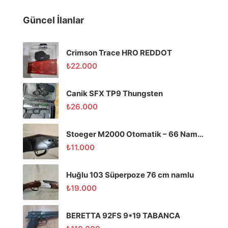
Güncel İlanlar
Crimson Trace HRO REDDOT
₺
22.000
Canik SFX TP9 Thungsten
₺
26.000
Stoeger M2000 Otomatik – 66 Namlu – Temiz
₺
11.000
Huğlu 103 Süperpoze 76 cm namlu
₺
19.000
BERETTA 92FS 9*19 TABANCA