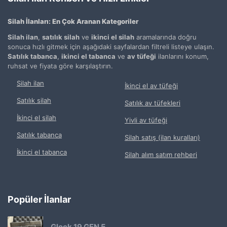
Silah İlanları: En Çok Aranan Kategoriler
Silah ilan
,
satılık silah
ve
ikinci el silah
aramalarında doğru
sonuca hızlı gitmek için aşağıdaki sayfalardan filtreli listeye ulaşın.
Satılık tabanca
,
ikinci el tabanca
ve
av tüfeği
ilanlarını konum,
ruhsat ve fiyata göre karşılaştırın.
Silah ilan
İkinci el av tüfeği
Satılık silah
Satılık av tüfekleri
İkinci el silah
Yivli av tüfeği
Satılık tabanca
Silah satış (ilan kuralları)
İkinci el tabanca
Silah alım satım rehberi
Popüler İlanlar
Glock 19 GEN 5