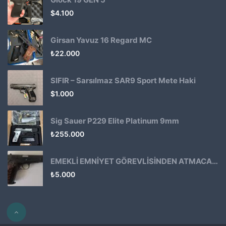
$
4.100
Girsan Yavuz 16 Regard MC
₺
22.000
SIFIR – Sarsılmaz SAR9 Sport Mete Haki
$
1.000
Sig Sauer P229 Elite Platinum 9mm
₺
255.000
EMEKLİ EMNİYET GÖREVLİSİNDEN ATMACA 53 KLASİK14
₺
5.000