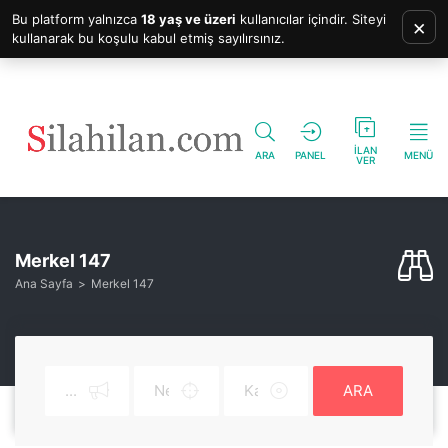
Bu platform yalnızca
18 yaş ve üzeri
kullanıcılar içindir. Siteyi
×
kullanarak bu koşulu kabul etmiş sayılırsınız.
İLAN
ARA
PANEL
MENÜ
VER
Merkel 147
Ana Sayfa
Merkel 147
ARA