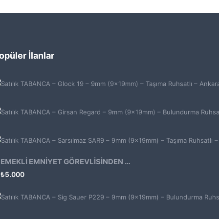
opüler İlanlar
EMEKLİ EMNİYET GÖREVLİSİNDEN ATMACA 53 KLASİK14
₺
5.000