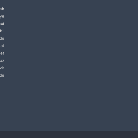
lah
ye
nci
hil
kle
sat
net
uz
vir
de