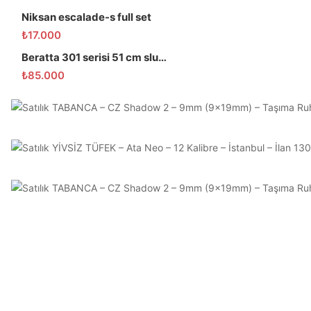
Niksan escalade-s full set
₺
17.000
Beratta 301 serisi 51 cm slug domuz tüfeği
₺
85.000