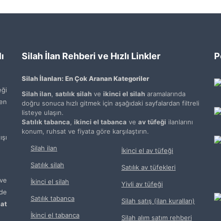
ı
Silah İlan Rehberi ve Hızlı Linkler
P
Silah İlanları: En Çok Aranan Kategoriler
ği
Silah ilan
,
satılık silah
ve
ikinci el silah
aramalarında
den
doğru sonuca hızlı gitmek için aşağıdaki sayfalardan filtreli
listeye ulaşın.
Satılık tabanca
,
ikinci el tabanca
ve
av tüfeği
ilanlarını
konum, ruhsat ve fiyata göre karşılaştırın.
şı
Silah ilan
İkinci el av tüfeği
Satılık silah
Satılık av tüfekleri
ve
İkinci el silah
Yivli av tüfeği
de
Satılık tabanca
Silah satış (ilan kuralları)
at
İkinci el tabanca
Silah alım satım rehberi