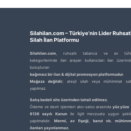
Silahilan.com – Türkiye’nin Lider Ruhsatl
Silah İlan Platformu
Silahilan.com
, ruhsatlı tabanca ve av tüfe
kategorilerinde ilan arayan kullanıcıları ilan üzerin
buluşturan
bağımsız bir ilan & dijital promosyon platformudur
.
Mağaza değildir
; ateşli silah veya mühimmat satı
yapılmaz.
Satış bedeli site üzerinden tahsil edilmez.
Ödeme ve devir işlemleri alıcı-satıcı arasında
yüz yüze
6136 sayılı Kanun
ile ilgili mevzuata uygun şekil
yapılmalıdır.
Mermi, av fişeği, barut vb. mühimm
ilanları yayınlanmaz.