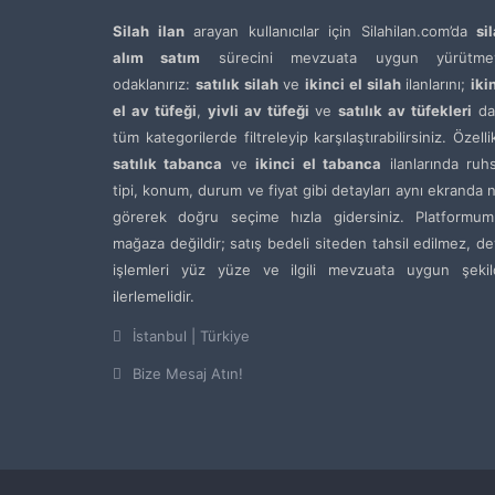
Silah ilan
arayan kullanıcılar için Silahilan.com’da
si
alım satım
sürecini mevzuata uygun yürütme
odaklanırız:
satılık silah
ve
ikinci el silah
ilanlarını;
iki
el av tüfeği
,
yivli av tüfeği
ve
satılık av tüfekleri
da
tüm kategorilerde filtreleyip karşılaştırabilirsiniz. Özelli
satılık tabanca
ve
ikinci el tabanca
ilanlarında ruh
tipi, konum, durum ve fiyat gibi detayları aynı ekranda 
görerek doğru seçime hızla gidersiniz. Platformum
mağaza değildir; satış bedeli siteden tahsil edilmez, de
işlemleri yüz yüze ve ilgili mevzuata uygun şekil
ilerlemelidir.
İstanbul | Türkiye
Bize Mesaj Atın!