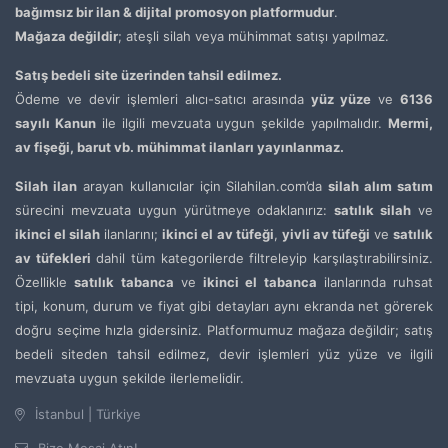
bağımsız bir ilan & dijital promosyon platformudur
.
Mağaza değildir
; ateşli silah veya mühimmat satışı yapılmaz.
Satış bedeli site üzerinden tahsil edilmez.
Ödeme ve devir işlemleri alıcı-satıcı arasında
yüz yüze
ve
6136
sayılı Kanun
ile ilgili mevzuata uygun şekilde yapılmalıdır.
Mermi,
av fişeği, barut vb. mühimmat ilanları yayınlanmaz.
Silah ilan
arayan kullanıcılar için Silahilan.com’da
silah alım satım
sürecini mevzuata uygun yürütmeye odaklanırız:
satılık silah
ve
ikinci el silah
ilanlarını;
ikinci el av tüfeği
,
yivli av tüfeği
ve
satılık
av tüfekleri
dahil tüm kategorilerde filtreleyip karşılaştırabilirsiniz.
Özellikle
satılık tabanca
ve
ikinci el tabanca
ilanlarında ruhsat
tipi, konum, durum ve fiyat gibi detayları aynı ekranda net görerek
doğru seçime hızla gidersiniz. Platformumuz mağaza değildir; satış
bedeli siteden tahsil edilmez, devir işlemleri yüz yüze ve ilgili
mevzuata uygun şekilde ilerlemelidir.
İstanbul | Türkiye
Bize Mesaj Atın!