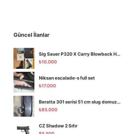
Güncel İlanlar
Sig Sauer P320 X Carry Blowback Havalı Tabanca
₺
10.000
Niksan escalade-s full set
₺
17.000
Beratta 301 serisi 51 cm slug domuz tüfeği
₺
85.000
CZ Shadow 2 Sıfır
$
5.500