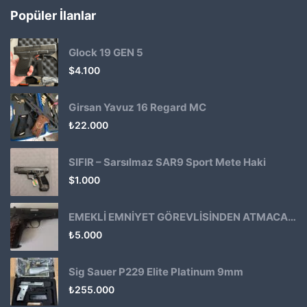
Popüler İlanlar
Glock 19 GEN 5
$
4.100
Girsan Yavuz 16 Regard MC
₺
22.000
SIFIR – Sarsılmaz SAR9 Sport Mete Haki
$
1.000
EMEKLİ EMNİYET GÖREVLİSİNDEN ATMACA 53 KLASİK14
₺
5.000
Sig Sauer P229 Elite Platinum 9mm
₺
255.000