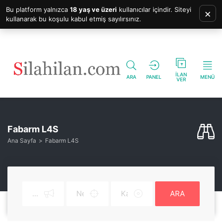
Bu platform yalnızca
18 yaş ve üzeri
kullanıcılar içindir. Siteyi
×
kullanarak bu koşulu kabul etmiş sayılırsınız.
İLAN
ARA
PANEL
MENÜ
VER
Fabarm L4S
Ana Sayfa
Fabarm L4S
ARA