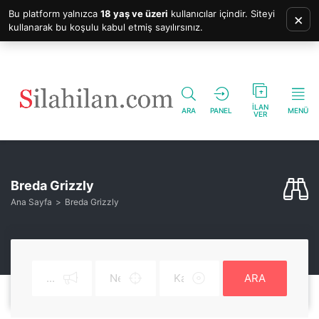
Bu platform yalnızca
18 yaş ve üzeri
kullanıcılar içindir. Siteyi
×
kullanarak bu koşulu kabul etmiş sayılırsınız.
İLAN
ARA
PANEL
MENÜ
VER
Breda Grizzly
Ana Sayfa
Breda Grizzly
ARA