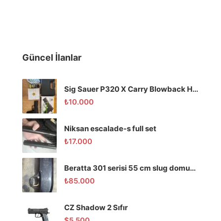
Güncel İlanlar
Sig Sauer P320 X Carry Blowback Havalı Tabanca
₺
10.000
Niksan escalade-s full set
₺
17.000
Beratta 301 serisi 55 cm slug domuz tüfeği
₺
85.000
CZ Shadow 2 Sıfır
$
5.500