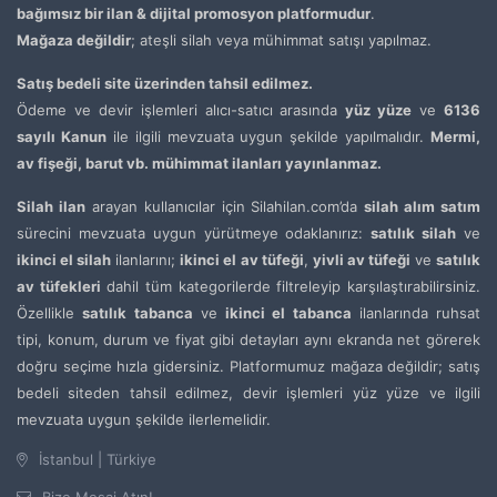
bağımsız bir ilan & dijital promosyon platformudur
.
Mağaza değildir
; ateşli silah veya mühimmat satışı yapılmaz.
Satış bedeli site üzerinden tahsil edilmez.
Ödeme ve devir işlemleri alıcı-satıcı arasında
yüz yüze
ve
6136
sayılı Kanun
ile ilgili mevzuata uygun şekilde yapılmalıdır.
Mermi,
av fişeği, barut vb. mühimmat ilanları yayınlanmaz.
Silah ilan
arayan kullanıcılar için Silahilan.com’da
silah alım satım
sürecini mevzuata uygun yürütmeye odaklanırız:
satılık silah
ve
ikinci el silah
ilanlarını;
ikinci el av tüfeği
,
yivli av tüfeği
ve
satılık
av tüfekleri
dahil tüm kategorilerde filtreleyip karşılaştırabilirsiniz.
Özellikle
satılık tabanca
ve
ikinci el tabanca
ilanlarında ruhsat
tipi, konum, durum ve fiyat gibi detayları aynı ekranda net görerek
doğru seçime hızla gidersiniz. Platformumuz mağaza değildir; satış
bedeli siteden tahsil edilmez, devir işlemleri yüz yüze ve ilgili
mevzuata uygun şekilde ilerlemelidir.
İstanbul | Türkiye
Bize Mesaj Atın!