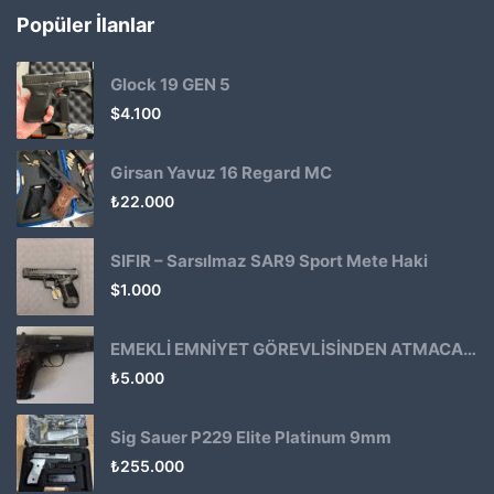
Popüler İlanlar
Glock 19 GEN 5
$
4.100
Girsan Yavuz 16 Regard MC
₺
22.000
SIFIR – Sarsılmaz SAR9 Sport Mete Haki
$
1.000
EMEKLİ EMNİYET GÖREVLİSİNDEN ATMACA 53 KLASİK14
₺
5.000
Sig Sauer P229 Elite Platinum 9mm
₺
255.000