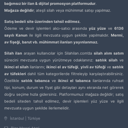
bağımsız bir ilan & dijital promosyon platformudur
.
Mağaza değildir
; ateşli silah veya mühimmat satışı yapılmaz.
Satış bedeli site üzerinden tahsil edilmez.
Ödeme ve devir işlemleri alıcı-satıcı arasında
yüz yüze
ve
6136
sayılı Kanun
ile ilgili mevzuata uygun şekilde yapılmalıdır.
Mermi,
av fişeği, barut vb. mühimmat ilanları yayınlanmaz.
Silah ilan
arayan kullanıcılar için Silahilan.com’da
silah alım satım
sürecini mevzuata uygun yürütmeye odaklanırız:
satılık silah
ve
ikinci el silah
ilanlarını;
ikinci el av tüfeği
,
yivli av tüfeği
ve
satılık
av tüfekleri
dahil tüm kategorilerde filtreleyip karşılaştırabilirsiniz.
Özellikle
satılık tabanca
ve
ikinci el tabanca
ilanlarında ruhsat
tipi, konum, durum ve fiyat gibi detayları aynı ekranda net görerek
doğru seçime hızla gidersiniz. Platformumuz mağaza değildir; satış
bedeli siteden tahsil edilmez, devir işlemleri yüz yüze ve ilgili
mevzuata uygun şekilde ilerlemelidir.
İstanbul | Türkiye
Bize Mesaj Atın!