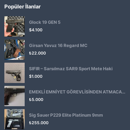
Popüler İlanlar
Glock 19 GEN 5
$
4.100
Girsan Yavuz 16 Regard MC
₺
22.000
SIFIR – Sarsılmaz SAR9 Sport Mete Haki
$
1.000
EMEKLİ EMNİYET GÖREVLİSİNDEN ATMACA 53 KLASİK14
₺
5.000
Sig Sauer P229 Elite Platinum 9mm
₺
255.000