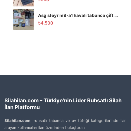
Asg steyr m9-a1 havalı tabanca çift renk ( Dolu paket!!!)
₺
4.500
Silahilan.com – Türkiye’nin Lider Ruhsatlı Silah
İlan Platformu
Silahilan.com
, ruhsatlı tabanca ve av tüfeği kategorilerinde ilan
arayan kullanıcıları ilan üzerinden buluşturan