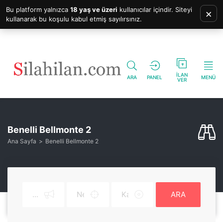
Bu platform yalnızca
18 yaş ve üzeri
kullanıcılar içindir. Siteyi
×
kullanarak bu koşulu kabul etmiş sayılırsınız.
İLAN
ARA
PANEL
MENÜ
VER
Benelli Bellmonte 2
Ana Sayfa
Benelli Bellmonte 2
ARA