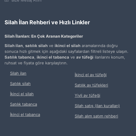
Silah İlan Rehberi ve Hızlı Linkler
Silah İlanları: En Çok Aranan Kategoriler
Silah ilan
,
satılık silah
ve
ikinci el silah
aramalarında doğru
sonuca hızlı gitmek için aşağıdaki sayfalardan filtreli listeye ulaşın.
Satılık tabanca
,
ikinci el tabanca
ve
av tüfeği
ilanlarını konum,
ruhsat ve fiyata göre karşılaştırın.
Silah ilan
İkinci el av tüfeği
Satılık silah
Satılık av tüfekleri
İkinci el silah
Yivli av tüfeği
Satılık tabanca
Silah satış (ilan kuralları)
İkinci el tabanca
Silah alım satım rehberi