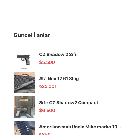
Güncel İlanlar
CZ Shadow 2 Sıfır
$
5.500
Ata Neo 12 61 Slug
₺
25.001
Sıfır CZ Shadow2 Compact
$
6.500
Amerikan malı Uncle Mike marka 10 lu mermilik
₺
850