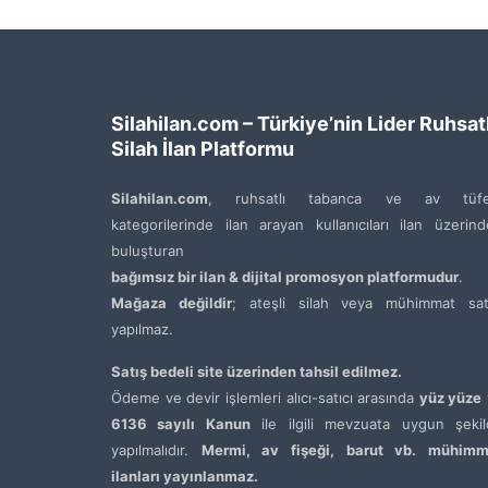
Silahilan.com – Türkiye’nin Lider Ruhsatl
Silah İlan Platformu
Silahilan.com
, ruhsatlı tabanca ve av tüfe
kategorilerinde ilan arayan kullanıcıları ilan üzerin
buluşturan
bağımsız bir ilan & dijital promosyon platformudur
.
Mağaza değildir
; ateşli silah veya mühimmat satı
yapılmaz.
Satış bedeli site üzerinden tahsil edilmez.
Ödeme ve devir işlemleri alıcı-satıcı arasında
yüz yüze
6136 sayılı Kanun
ile ilgili mevzuata uygun şekil
yapılmalıdır.
Mermi, av fişeği, barut vb. mühimm
ilanları yayınlanmaz.