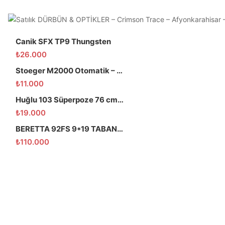
Canik SFX TP9 Thungsten
₺
26.000
Stoeger M2000 Otomatik – 66 Namlu – Temiz
₺
11.000
Huğlu 103 Süperpoze 76 cm namlu
₺
19.000
BERETTA 92FS 9*19 TABANCA
₺
110.000