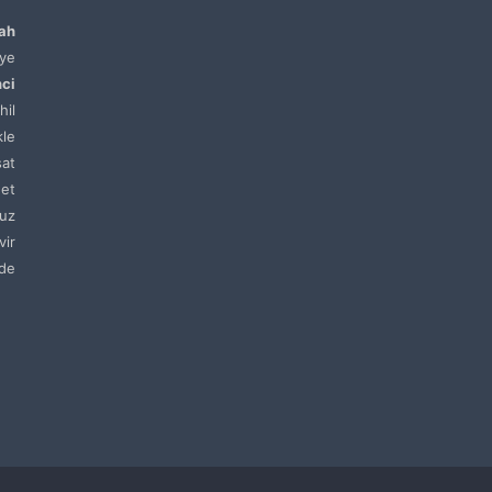
lah
ye
nci
hil
kle
sat
net
uz
vir
de