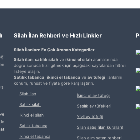
ı
Silah İlan Rehberi ve Hızlı Linkler
P
Silah İlanları: En Çok Aranan Kategoriler
ği
Silah ilan
,
satılık silah
ve
ikinci el silah
aramalarında
den
doğru sonuca hızlı gitmek için aşağıdaki sayfalardan filtreli
listeye ulaşın.
Satılık tabanca
,
ikinci el tabanca
ve
av tüfeği
ilanlarını
konum, ruhsat ve fiyata göre karşılaştırın.
şı
Silah ilan
İkinci el av tüfeği
Satılık silah
Satılık av tüfekleri
ve
İkinci el silah
Yivli av tüfeği
de
Satılık tabanca
Silah satış (ilan kuralları)
at
İkinci el tabanca
Silah alım satım rehberi