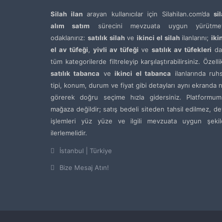
Silah ilan
arayan kullanıcılar için Silahilan.com’da
si
alım satım
sürecini mevzuata uygun yürütme
odaklanırız:
satılık silah
ve
ikinci el silah
ilanlarını;
iki
el av tüfeği
,
yivli av tüfeği
ve
satılık av tüfekleri
da
tüm kategorilerde filtreleyip karşılaştırabilirsiniz. Özelli
satılık tabanca
ve
ikinci el tabanca
ilanlarında ruh
tipi, konum, durum ve fiyat gibi detayları aynı ekranda 
görerek doğru seçime hızla gidersiniz. Platformum
mağaza değildir; satış bedeli siteden tahsil edilmez, de
işlemleri yüz yüze ve ilgili mevzuata uygun şekil
ilerlemelidir.
İstanbul | Türkiye
Bize Mesaj Atın!