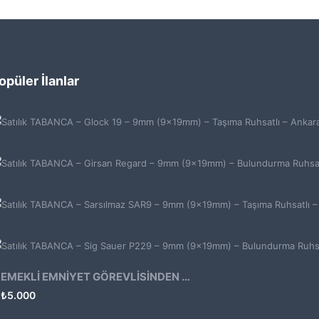
opüler İlanlar
EMEKLİ EMNİYET GÖREVLİSİNDEN ATMACA 53 KLASİK14
₺
5.000